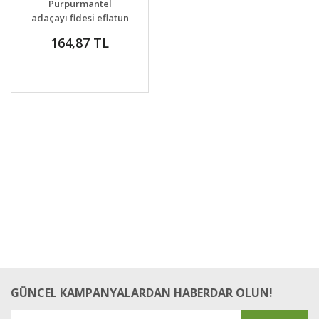
Purpurmantel
VER
adaçayı fidesi eflatun
adaçayı şifalı ve
164,87 TL
dekoratif
GÜNCEL KAMPANYALARDAN HABERDAR OLUN!