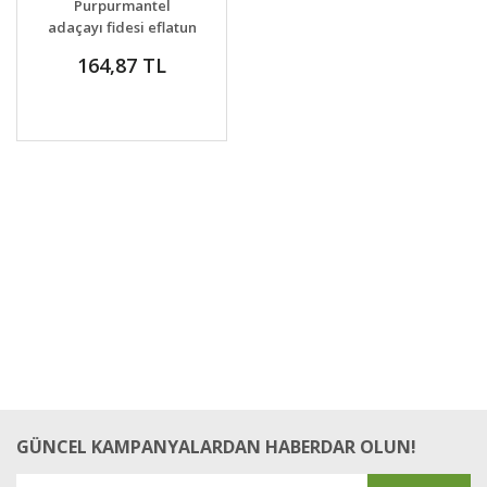
Purpurmantel
VER
adaçayı fidesi eflatun
adaçayı şifalı ve
164,87 TL
dekoratif
GÜNCEL KAMPANYALARDAN HABERDAR OLUN!