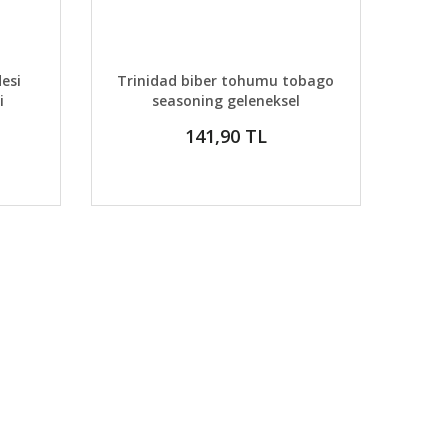
DETAYLAR
ABER VER
GELİNCE HABER VER
desi
Trinidad biber tohumu tobago
i
seasoning geleneksel
141,90 TL