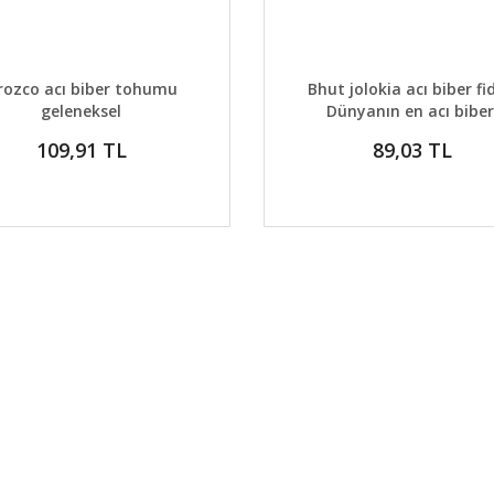
AYLAR
SEPETE EKLE
DETAYLAR
GELİNCE H
rozco acı biber tohumu
Bhut jolokia acı biber fi
geleneksel
Dünyanın en acı biber
109,91 TL
89,03 TL