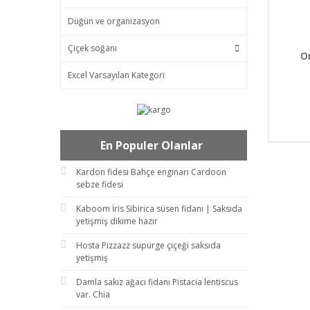
Düğün ve organizasyon
Çiçek soğanı
DET
O
Excel Varsayılan Kategori
En Populer Olanlar
Kardon fidesi Bahçe enginarı Cardoon
sebze fidesi
Kaboom İris Sibirica süsen fidanı | Saksıda
yetişmiş dikime hazır
Hosta Pizzazz süpürge çiçeği saksıda
yetişmiş
Damla sakız ağacı fidanı Pistacia lentiscus
var. Chia