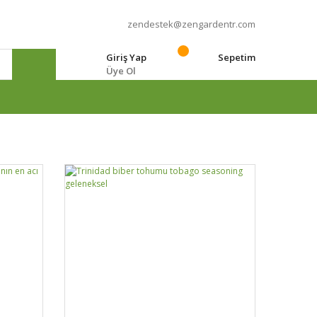
zendestek@zengardentr.com
Giriş Yap
Sepetim
Üye Ol
e