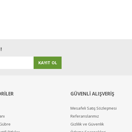
!
KAYIT OL
RİLER
GÜVENLİ ALIŞVERİŞ
Mesafeli Satış Sözleşmesi
anı
Referanslarımız
 Gübre
Gizlilik ve Güvenlik
tifi Bitkiler
Ödeme Seçenekleri