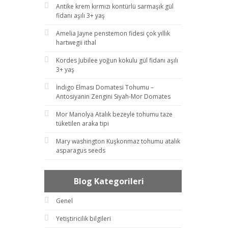
Antike krem kırmızı kontürlü sarmaşık gül
fidanı aşılı 3+ yaş
Amelia Jayne penstemon fidesi çok yıllık
hartwegii ithal
Kordes Jubilee yoğun kokulu gül fidanı aşılı
3+ yaş
İndigo Elması Domatesi Tohumu –
Antosiyanin Zengini Siyah-Mor Domates
Mor Manolya Atalık bezeyle tohumu taze
tüketilen araka tipi
Mary washington Kuşkonmaz tohumu atalık
asparagus seeds
Blog Kategorileri
Genel
Yetiştiricilik bilgileri