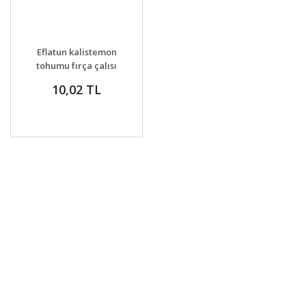
Eflatun kalistemon
tohumu fırça çalısı
callistemon violaceus
10,02 TL