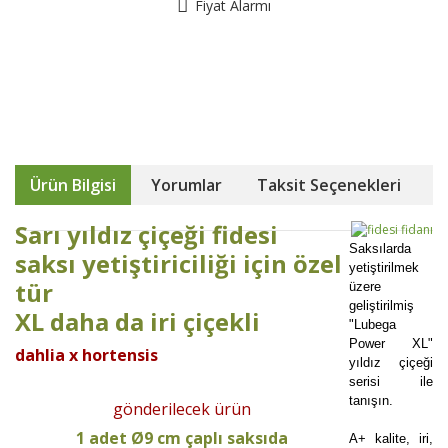
Fiyat Alarmı
Ürün Bilgisi
Yorumlar
Taksit Seçenekleri
Sarı yıldız çiçeği fidesi
Saksılarda
saksı yetiştiriciliği için özel
yetiştirilmek
tür
üzere
geliştirilmiş
XL daha da iri çiçekli
"Lubega
Power XL"
dahlia x hortensis
yıldız çiçeği
serisi ile
tanışın.
gönderilecek ürün
1 adet Ø9 cm çaplı saksıda
A+ kalite, iri,