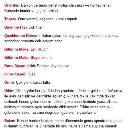
:
Önerilen
Balkon ve teras yetiştiriciliğinde saksı ve konteynerlar.
Bahçede bordür ve çiçek tarhları
:
Toprak
Orta verimli, geçirgen, kumlu toprak
:
Büyüme Hızı
Çok hızlı
:
Çiçeklenme Dönemi
Bahar aylarında başlayan çiçeklenme aralıksız
sonbahar ortasına dek devam eder.
:
Bitkinin Maks. Eni
40 cm
:
Bitkinin Maks. Boyu
35 cm
:
Dona Dayanıklılık
Donlara dayanıksız
:
İklim Kuşağı
9-11
:
Ömrü
Çok yıllık kalıcı bitki
:
Dikim
Dikim yılın her ayı fideden yapılabilir. Fideler geldikleri tüp/saksı
ile aynı genişlik ve derinlikte açılan çukurlara dikilir. Dikimde dikkat
edilecek husus gelen fidenin , dikim çukurunun üstünde yada altında
kalmayıp toprakla aynı seviyede dikilmesidir. Dikim ertesinde akıllı
gübrelerle saksı harcına doğrudan gübreleme yapılabilir.
:
Bakım
Bunun haricinde çiçeklenme döneminde geniş spectrumlu genel
kullanım gübreleri ile 2 haftada bir sıvı halde sulama suyuna katarak