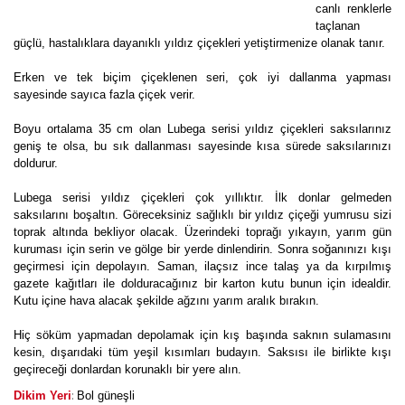
canlı renklerle
taçlanan
güçlü, hastalıklara dayanıklı yıldız çiçekleri yetiştirmenize olanak tanır.
Erken ve tek biçim çiçeklenen seri, çok iyi dallanma yapması
sayesinde sayıca fazla çiçek verir.
Boyu ortalama 35 cm olan Lubega serisi yıldız çiçekleri saksılarınız
geniş te olsa, bu sık dallanması sayesinde kısa sürede saksılarınızı
doldurur.
Lubega serisi yıldız çiçekleri çok yıllıktır. İlk donlar gelmeden
saksılarını boşaltın. Göreceksiniz sağlıklı bir yıldız çiçeği yumrusu sizi
toprak altında bekliyor olacak. Üzerindeki toprağı yıkayın, yarım gün
kuruması için serin ve gölge bir yerde dinlendirin. Sonra soğanınızı kışı
geçirmesi için depolayın. Saman, ilaçsız ince talaş ya da kırpılmış
gazete kağıtları ile dolduracağınız bir karton kutu bunun için idealdir.
Kutu içine hava alacak şekilde ağzını yarım aralık bırakın.
Hiç söküm yapmadan depolamak için kış başında saknın sulamasını
kesin, dışarıdaki tüm yeşil kısımları budayın. Saksısı ile birlikte kışı
geçireceği donlardan korunaklı bir yere alın.
:
Dikim Yeri
Bol güneşli