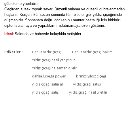
gübreleme yapılabilir.
Geçirgen süzek toprak sever. Düzenli sulama ve düzenli gübrelenmeden
hoşlanır. Kurşuni küf sezon sonunda tüm bitkiler gibi yıldız çiçeğininde
düşmanıdır. Sonbahara doğru görülen bu mantar hastalığı için bitkinizi
dipten sulamaya ve yapraklarını ıslatmamaya özen gösterin.
:
İdeal
Saksıda ve bahçede kolaylıkla yetişirler.
Etiketler :
Dahlia yıldız çiçeği
Dahlia yıldız çiçeği bakımı
Bu ürüne ilk yorumu siz yapın!
Yıldız çiçeği nasıl yetiştirilir
Yıldız çiçeği ne zaman dikilir
dahlia lubega power
kırmızı yıldız çiçeği
Yorum Yaz
yıldız çiçeği satın al
yıldız çiçeği satışı
yıldız çiçeği satış
yıldız çiçeği nasıl üretilir