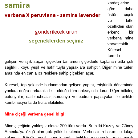
samira
kardeşlerine
göre daha
verbena X peruviana - samira lavender
üstün çiçek
ve bitki
özellikleri olan
gönderilecek ürün
erkenci bir
verbena mine
seçeneklerden seçiniz
varyetesidir.
Küresel
formda
gelişen ve ışık saçan çiçekleri tamamen çiçeklerle kaplanan bitki çok
sağlıklı, koyu yeşil ve hafif tüylü yapraklara sahiptir. Diğer mine türleri
arasında en can alıcı renklere sahip çiçekleri açar.
Küresel, top şeklinde budanmadan gelişen yapısı, erişkinlik döneminde
yanlara doğru sarkarak dikili olduğu tüm saksıyı doldurur. Diğer bitkiler,
petunyalar, calibrachoalar, sardunya ve bodrum papatyaları ile birlikte
kombinasyonlarda kullanılabilirler.
Mine çiçeği verbena genel bilgi:
Mine çiçeğinin yaklaşık olarak 200 türü vardır. Bu bitki Kuzey ve Güney
Amerika'ya özgü olan çok yıllık bitkilerdir. Verbena'nın bakımı oldukça
kolaydır. Küçük yeşil yapraklarıyla birlikte rengarenk açan minik