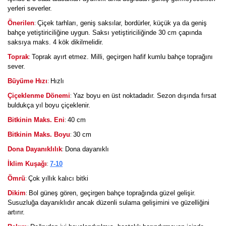
yerleri severler.
:
Önerilen
Çiçek tarhları, geniş saksılar, bordürler, küçük ya da geniş
bahçe yetiştiriciliğine uygun. Saksı yetiştiriciliğinde 30 cm çapında
saksıya maks. 4 kök dikilmelidir.
:
Toprak
Toprak ayırt etmez. Milli, geçirgen hafif kumlu bahçe toprağını
sever.
:
Büyüme Hızı
Hızlı
:
Çiçeklenme Dönemi
Yaz boyu en üst noktadadır. Sezon dışında fırsat
buldukça yıl boyu çiçeklenir.
:
Bitkinin Maks. Eni
40 cm
:
Bitkinin Maks. Boyu
30 cm
:
Dona Dayanıklılık
Dona dayanıklı
:
İklim Kuşağı
7-10
:
Ömrü
Çok yıllık kalıcı bitki
:
Dikim
Bol güneş gören, geçirgen bahçe toprağında güzel gelişir.
Susuzluğa dayanıklıdır ancak düzenli sulama gelişimini ve güzelliğini
artırır.