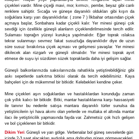
çiçekleri vardır. Mine çiçeği mavi, mor, kırmızı, pembe, beyaz gibi canlı
renklere sahiptir. Sıcağa ve güneşe dayanıklı oldukları gibi kışın da
soğuklara karşı yarı dayanıklıdırlar. ( zone 7 ) İlkbahar ortasından çiçek
açmaya başlar, Sonbahara kadar çiçekli kalır. Yer minesi güneşi çok
sevdiği için özellikle güneşli alanların çiçeklendirilmesinde tercih edilir.
Sulaması toprağın yüzeyi kurukça yapılmalıdır. Eğer toprak ıslaksa
tekrar sulanmayı sevmez fakat susuzluğa dayanıklıdır diye de uzun
süre susuz bırakılırsa çiçek açması ve gelişmesi yavaşlar. Yer minesi
dikilecek alan rüzgarlı ve güneşli olmalıdır. Yer minesi toprak ayırt
etmese de suyu iyi süzdüren süzek topraklarda daha iyi gelişim sağlar.
Güneşli balkonlarınızda saksılarınızda rahatlıkla yetiştirebildiğiniz gibi
askı sepetlerde sarkıtma bitkisi olarak da tercih edebilirsiniz. Kaya
bahçeleri için de mükemmel bir bitkidir. Kelebekleri kendine çeker.
Mine çiçekleri aşırı soğuklardan ve hastalıklardan korunduğu zaman
çok yıllık kalıcı bir bitkidir. Bitki, mantar hastalıklarına karşı hassasiyeti
ile tanınır bu nedenle satışa mantara dayanıklı türler sunulsa da
yetiştiricilerin iyi hava akımı olan yerlerde ve mutlaka el altında mantar
ilacı ile yetiştiricilik yapmasında fayda var. Zahmetsiz çok hızlı gelişen
ve bol çiçeklenen bir bitkidir.
:
Dikim Yeri
Güneşli ve yarı gölge. Verbenalar bol güneş sevselerde gün
içinde 2-3 saat alacakları aydınlık ama doğrudan güneş görmeyecekleri