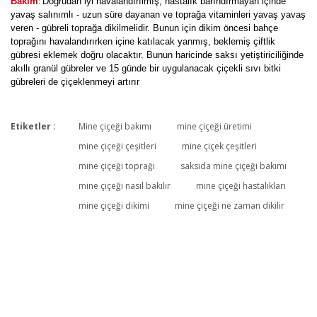
:
Bakım
Doğrudan iyi havalandırılmış, hastalık barındırmayan içinde
yavaş salınımlı - uzun süre dayanan ve toprağa vitaminleri yavaş yavaş
veren - gübreli toprağa dikilmelidir. Bunun için dikim öncesi bahçe
toprağını havalandırırken içine katılacak yanmış, beklemiş çiftlik
gübresi eklemek doğru olacaktır. Bunun haricinde saksı yetiştiriciliğinde
akıllı granül gübreler ve 15 günde bir uygulanacak çiçekli sıvı bitki
gübreleri de çiçeklenmeyi artırır
Etiketler :
Mine çiçeği bakımı
mine çiçeği üretimi
Bu ürüne ilk yorumu siz yapın!
mine çiçeği çeşitleri
mine çiçek çeşitleri
mine çiçeği toprağı
saksıda mine çiçeği bakımı
mine çiçeği nasıl bakılır
mine çiçeği hastalıkları
Yorum Yaz
mine çiçeği dikimi
mine çiçeği ne zaman dikilir