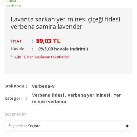
Lavanta sarkan yer minesi çiçeği fidesi
verbena samira lavender
89,03 TL
FIYAT
:
Havale
(%5,00 havale indirimi)
* 9,48 TL den başlayan taksitlerle!!
Stok Kodu
verbena-9
Verbena fidesi
,
Verbena yer minesi
,
Yer
Kategori
minesi verbena
Seçenekler