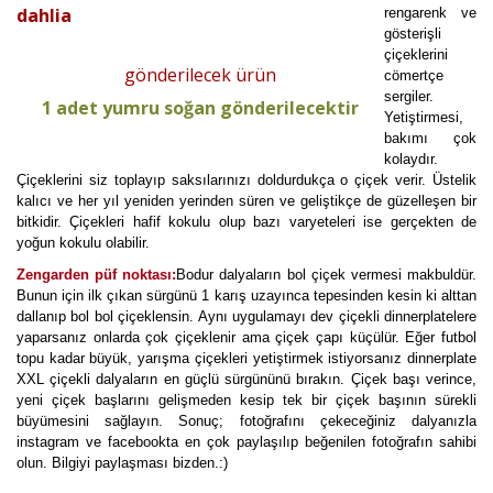
dahlia
rengarenk ve
gösterişli
çiçeklerini
gönderilecek ürün
cömertçe
sergiler.
1 adet yumru soğan gönderilecektir
Yetiştirmesi,
bakımı çok
kolaydır.
Çiçeklerini siz toplayıp saksılarınızı doldurdukça o çiçek verir. Üstelik
kalıcı ve her yıl yeniden yerinden süren ve geliştikçe de güzelleşen bir
bitkidir. Çiçekleri hafif kokulu olup bazı varyeteleri ise gerçekten de
yoğun kokulu olabilir.
Zengarden püf noktası:
Bodur dalyaların bol çiçek vermesi makbuldür.
Bunun için ilk çıkan sürgünü 1 karış uzayınca tepesinden kesin ki alttan
dallanıp bol bol çiçeklensin. Aynı uygulamayı dev çiçekli dinnerplatelere
yaparsanız onlarda çok çiçeklenir ama çiçek çapı küçülür. Eğer futbol
topu kadar büyük, yarışma çiçekleri yetiştirmek istiyorsanız dinnerplate
XXL çiçekli dalyaların en güçlü sürgününü bırakın. Çiçek başı verince,
yeni çiçek başlarını gelişmeden kesip tek bir çiçek başının sürekli
büyümesini sağlayın. Sonuç; fotoğrafını çekeceğiniz dalyanızla
instagram ve facebookta en çok paylaşılıp beğenilen fotoğrafın sahibi
olun. Bilgiyi paylaşması bizden.:)