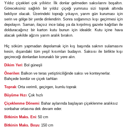
Yıldız çiçekleri çok yıllıktır. İlk donlar gelmeden saksılarını boşaltın.
Göreceksiniz sağlıklı bir yıldız çiçeği yumrusu sizi toprak altında
bekliyor olacak. Üzerindeki toprağı yıkayın, yarım gün kuruması için
serin ve gölge bir yerde dinlendirin. Sonra soğanınızı kışı geçirmesi için
depolayın. Saman, ilaçsız ince talaş ya da kırpılmış gazete kağıtları ile
dolduracağınız bir karton kutu bunun için idealdir. Kutu içine hava
alacak şekilde ağzını yarım aralık bırakın.
Hiç söküm yapmadan depolamak için kış başında saknın sulamasını
kesin, dışarıdaki tüm yeşil kısımları budayın. Saksısı ile birlikte kışı
geçireceği donlardan korunaklı bir yere alın.
:
Dikim Yeri
Bol güneşli
:
Önerilen
Balkon ve teras yetiştiriciliğinde saksı ve konteynerlar.
Bahçede bordür ve çiçek tarhları
:
Toprak
Orta verimli, geçirgen, kumlu toprak
:
Büyüme Hızı
Çok hızlı
:
Çiçeklenme Dönemi
Bahar aylarında başlayan çiçeklenme aralıksız
sonbahar ortasına dek devam eder.
:
Bitkinin Maks. Eni
50 cm
:
Bitkinin Maks. Boyu
150 cm