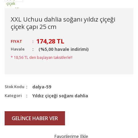
XXL Uchuu dahlia soğanı yıldız çiçeği
çiçek çapı 25 cm
174,28 TL
FIYAT
:
Havale
(%5,00 havale indirimi)
* 18,56 TL den başlayan taksitlerle!!
Stok Kodu
dalya-59
Kategori
Yıldız çiçeği soğanı dahlia
GELİNCE HABER VER
Favorilerime Ekle