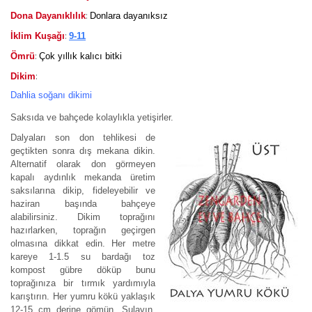
:
Dona Dayanıklılık
Donlara dayanıksız
:
İklim Kuşağı
9-11
:
Ömrü
Çok yıllık kalıcı bitki
:
Dikim
Dahlia soğanı dikimi
Saksıda ve bahçede kolaylıkla yetişirler.
Dalyaları son don tehlikesi de
geçtikten sonra dış mekana dikin.
Alternatif olarak don görmeyen
kapalı aydınlık mekanda üretim
saksılarına dikip, fideleyebilir ve
haziran başında bahçeye
alabilirsiniz. Dikim toprağını
hazırlarken, toprağın geçirgen
olmasına dikkat edin. Her metre
kareye 1-1.5 su bardağı toz
kompost gübre döküp bunu
toprağınıza bir tırmık yardımıyla
karıştırın. Her yumru kökü yaklaşık
12-15 cm derine gömün. Sulayın.