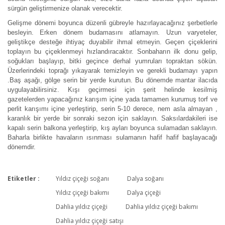
sürgün geliştirmenize olanak verecektir.
Gelişme dönemi boyunca düzenli gübreyle hazırlayacağınız şerbetlerle
besleyin. Erken dönem budamasını atlamayın. Uzun varyeteler,
geliştikçe desteğe ihtiyaç duyabilir ihmal etmeyin. Geçen çiçeklerini
toplayın bu çiçeklenmeyi hızlandıracaktır. Sonbaharın ilk donu gelip,
soğukları başlayıp, bitki geçince derhal yumruları topraktan sökün.
Üzerlerindeki toprağı yıkayarak temizleyin ve gerekli budamayı yapın
.Baş aşağı, gölge serin bir yerde kurutun. Bu dönemde mantar ilacıda
uygulayabilirsiniz. Kışı geçirmesi için şerit helinde kesilmiş
gazetelerden yapacağınız karışım içine yada tamamen kurumuş torf ve
perlit karışımı içine yerleştirip, serin 5-10 derece, nem asla almayan ,
karanlık bir yerde bir sonraki sezon için saklayın. Saksılardakileri ise
kapalı serin balkona yerleştirip, kış ayları boyunca sulamadan saklayın.
Baharla birlikte havaların ısınması sulamanın hafif hafif başlayacağı
dönemdir.
Etiketler :
Yıldız çiçeği soğanı
Dalya soğanı
Bu ürüne ilk yorumu siz yapın!
Yıldız çiçeği bakımı
Dalya çiçeği
Dahlia yıldız çiçeği
Dahlia yıldız çiçeği bakımı
Dahlia yıldız çiçeği satışı
Yorum Yaz