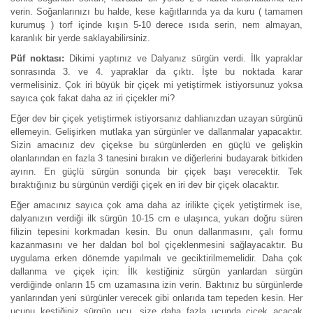
verin. Soğanlarınızı bu halde, kese kağıtlarında ya da kuru ( tamamen
kurumuş ) torf içinde kışın 5-10 derece ısıda serin, nem almayan,
karanlık bir yerde saklayabilirsiniz.
Püf noktası:
Dikimi yaptınız ve Dalyanız sürgün verdi. İlk yapraklar
sonrasında 3. ve 4. yapraklar da çıktı. İşte bu noktada karar
vermelisiniz. Çok iri büyük bir çiçek mi yetiştirmek istiyorsunuz yoksa
sayıca çok fakat daha az iri çiçekler mi?
Eğer dev bir çiçek yetiştirmek istiyorsanız dahlianızdan uzayan sürgünü
ellemeyin. Gelişirken mutlaka yan sürgünler ve dallanmalar yapacaktır.
Sizin amacınız dev çiçekse bu sürgünlerden en güçlü ve gelişkin
olanlarından en fazla 3 tanesini bırakın ve diğerlerini budayarak bitkiden
ayırın. En güçlü sürgün sonunda bir çiçek başı verecektir. Tek
bıraktığınız bu sürgünün verdiği çiçek en iri dev bir çiçek olacaktır.
Eğer amacınız sayıca çok ama daha az irilikte çiçek yetiştirmek ise,
dalyanızın verdiği ilk sürgün 10-15 cm e ulaşınca, yukarı doğru süren
filizin tepesini korkmadan kesin. Bu onun dallanmasını, çalı formu
kazanmasını ve her daldan bol bol çiçeklenmesini sağlayacaktır. Bu
uygulama erken dönemde yapılmalı ve geciktirilmemelidir. Daha çok
dallanma ve çiçek için: İlk kestiğiniz sürgün yanlardan sürgün
verdiğinde onların 15 cm uzamasına izin verin. Baktınız bu sürgünlerde
yanlarından yeni sürgünler verecek gibi onlarıda tam tepeden kesin. Her
ucunu kestiğiniz sürgün ucu, size daha fazla ucunda çiçek açacak