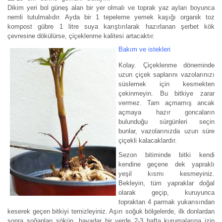
Dikim yeri bol güneş alan bir yer olmalı ve toprak yaz ayları boyunca
nemli tutulmalıdır. Ayda bir 1 tepeleme yemek kaşığı organik toz
kompost gübre 1 litre suya karıştırılarak hazırlanan şerbet kök
çevresine dökülürse, çiçeklenme kalitesi artacaktır.
Bakım ve istekleri
Kolay. Çiçeklenme döneminde
uzun çiçek saplarını vazolarınızı
süslemek için kesmekten
çekinmeyin. Bu bitkiye zarar
vermez. Tam açmamış ancak
açmaya hazır goncaların
bulunduğu sürgünleri seçin
bunlar, vazolarınızda uzun süre
çiçekli kalacaklardır.
Sezon bitiminde bitki kendi
kendine geçene dek yapraklı
yeşil kısmı kesmeyiniz.
Bekleyin, tüm yapraklar doğal
olarak geçip, kuruyunca
topraktan 4 parmak yukarısından
keserek geçen bitkiyi temizleyiniz. Aşırı soğuk bölgelerde, ilk donlardan
sonra soğanları sökün, havadar bir yerde 2-3 hafta kurumalarına izin