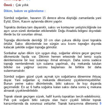
Ömrü :
Çok yıllık
Dikim, bakım ve gübreleme :
Sümbül soğanları, havanın 15 derece altına düştüğü zamanlarda yani
Eylül, Ekim, Kasım aylarında dikimi yapılır.
Toprakta donlara tam dayanıklı, saksı ve konteyner yetiştiriciliğinde ise
aşırı uzun süreli donlardan etkilenebilir. Doğu Anadolu bölgesi dışındaki
illerde bu tür sorunları olmaz.
Toprağa dikimlerde derinliği 10 cm olan çukura dikilip üzeri toprakla
örtülür. Saksı dikimlerinde ise sürgün ucu kısmı toprağın dışında
kalacak şekilde soğan toprağa gömülür.
Sonbahar ayları dikim için uygun olup, soğanlar elinize geçer geçmez
dikmenizde fayda var. Dikimin hemen ertesinde bol temiz suyla
derinlemesine bir kez sulamayı ihmal etmeyin. Daha sonra sadece
toprağı nemlendirmek için sulama yapılmalı, dış mekanda tutulan
bitkiler ise yağmur sezonu başlaması ile birlikte bir daha
sulanmamalıdır.
Sümbül soğanı güzel çiçek açmak için soğuklama dönemine ihtiyaç
duyar. Yani soğanları iç mekanda dikerseniz çiçeklenmeyebilirler.
Bunun yerine saksı dikimlerinde, bitki saksısı ile kışı dışarıda
geçirmelidir. En az 6 hafta soğukta kalan saksı daha sonra iç mekana
alınarak çiçeklendirilebilir.
Toprak olarak geçirgen süzek, hafif kumlu toprakları tercih edebilirsiniz.
Pek çok soğanlı bitki satışta olan hazır çiçekli bitkiler toprak
karışımlarında da sorunsuz yetişirler. Toprak karışımına dilerseniz
9