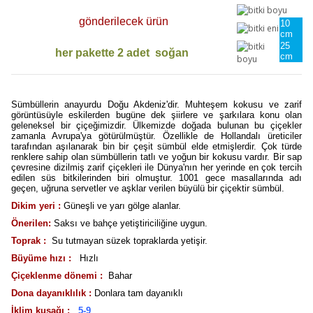
gönderilecek ürün
10
cm
25
her pakette 2 adet soğan
cm
Sümbüllerin anayurdu Doğu Akdeniz'dir. Muhteşem kokusu ve zarif
görüntüsüyle eskilerden bugüne dek şiirlere ve şarkılara konu olan
geleneksel bir çiçeğimizdir. Ülkemizde doğada bulunan bu çiçekler
zamanla Avrupa'ya götürülmüştür. Özellikle de Hollandalı üreticiler
tarafından aşılanarak bin bir çeşit sümbül elde etmişlerdir. Çok türde
renklere sahip olan sümbüllerin tatlı ve yoğun bir kokusu vardır. Bir sap
çevresine dizilmiş zarif çiçekleri ile Dünya'nın her yerinde en çok tercih
edilen süs bitkilerinden biri olmuştur. 1001 gece masallarında adı
geçen, uğruna servetler ve aşklar verilen büyülü bir çiçektir sümbül.
Dikim yeri :
Güneşli ve yarı gölge alanlar.
Önerilen:
Saksı ve bahçe yetiştiriciliğine uygun.
Toprak :
Su tutmayan süzek topraklarda yetişir.
Büyüme hızı :
Hızlı
Çiçeklenme dönemi :
Bahar
Dona dayanıklılık :
Donlara tam dayanıklı
İklim kuşağı :
5-9