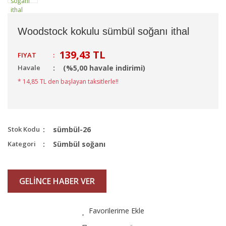
Woodstock kokulu sümbül soğanı ithal
139,43 TL
FIYAT
:
Havale
(%5,00 havale indirimi)
* 14,85 TL den başlayan taksitlerle!!
Stok Kodu
sümbül-26
Kategori
Sümbül soğanı
GELİNCE HABER VER
Favorilerime Ekle