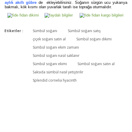
aylık akıllı gübre
de ekleyebilirsiniz. Soğanın sürgün ucu yukarıya
bakmalı, kök kısmı olan yuvarlak tarafı ise toprağa oturmalıdır.
Etiketler :
Sümbül soğanı
Sümbül soğanı satış
Bu ürüne ilk yorumu siz yapın!
çiçek soğanı satın al
Sümbül soğanı dikimi
Sümbül soğanı ekim zamanı
Sümbül soğanı nasıl saklanır
Yorum Yaz
Sümbül soğanı ekimi
Sümbül soğanı satın al
Saksıda sümbül nasıl yetiştirilir
Splendid cornelia hyacinth