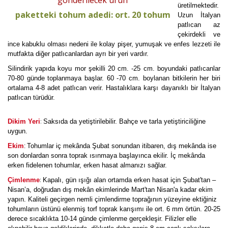
gönderilecek ürün
üretilmektedir.
paketteki tohum adedi: ort. 20 tohum
Uzun İtalyan
patlıcan az
çekirdekli ve
ince kabuklu olması nedeni ile kolay pişer, yumuşak ve enfes lezzeti ile
mutfakta diğer patlıcanlardan ayrı bir yeri vardır.
Silindirik yapıda koyu mor şekilli 20 cm. -25 cm. boyundaki patlıcanlar
70-80 günde toplanmaya başlar. 60 -70 cm. boylanan bitkilerin her biri
ortalama 4-8 adet patlıcan verir. Hastalıklara karşı dayanıklı bir İtalyan
patlıcan türüdür.
:
Dikim Yeri
Saksıda da yetiştirilebilir. Bahçe ve tarla yetiştiriciliğine
uygun.
Ekim
Tohumlar iç mekânda Şubat sonundan itibaren, dış mekânda ise
:
son donlardan sonra toprak ısınmaya başlayınca ekilir. İç mekânda
erken fidelenen tohumlar, erken hasat almanızı sağlar.
:
Çimlenme
Kapalı, gün ışığı alan ortamda erken hasat için Şubat'tan –
Nisan’a, doğrudan dış mekân ekimlerinde Mart'tan Nisan'a kadar ekim
yapın. Kaliteli geçirgen nemli çimlendirme toprağının yüzeyine ektiğiniz
tohumların üstünü elenmiş torf toprak karışımı ile ort. 6 mm örtün. 20-25
derece sıcaklıkta 10-14 günde çimlenme gerçekleşir. Filizler elle