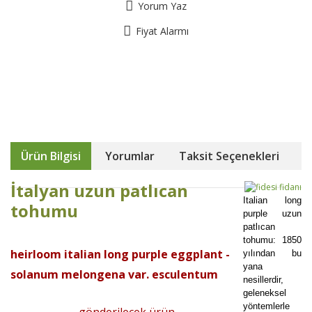
Yorum Yaz
Fiyat Alarmı
Ürün Bilgisi
Yorumlar
Taksit Seçenekleri
İtalyan uzun patlıcan
Italian long
tohumu
purple uzun
patlıcan
tohumu: 1850
heirloom italian long purple eggplant -
yılından bu
yana
solanum melongena var. esculentum
nesillerdir,
geleneksel
yöntemlerle