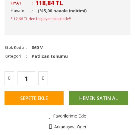
118,84 TL
FIYAT
:
Havale
(%5,00 havale indirimi)
* 12,66 TL den başlayan taksitlerle!!
Stok Kodu
860 V
Kategori
Patlıcan tohumu
SEPETE EKLE
HEMEN SATIN AL
Favorilerime Ekle
Arkadaşına Öner