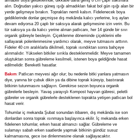
alınabilir boya geldiklerinde, dikkatle daha geniş 8 cm çaplı saksılara
alın. Doğrudan yakıcı güneş ışığı almadıkları fakat bol gün ışığı alan bir
yerde gelişmeye bırakın. Toprakları nemli kalsın. Fidelenecek boya
geldiklerinde donlar geçmişse dış mekânda kalıcı yerlerine, kış ayları
devam ediyorsa 20 çaplı bir saksıya alarak gelişmesine izin verin. Bu
tür saksıya ya da kalıcı yerine alınan patlıcanı, her 14 günde bir sıvı
organik gübreyle besleyin. Çiçeklenme döneminde çiçeklerini elle
sallayarak polenlenmesine yardımcı olarak, meyve tutmasını arttırın.
Fideler 40 cm aralıklarla dikilmeli, toprak ısındıktan sonra bahçeye
alınmalıdır. Yükselen bitkiler sırıkla desteklenmelidir. Meyve tamamen
oluştuktan sonra gübreleme kesilmeli, istenen boya geldiğinde hasat
edilmelidir. Bereketli hasatlar.
:
Bakım
Patlıcan meyvesi ağır olur; bu nedenle bitki yanlara yatmasın
diye, yanına bir çubuk dikin ya da dibine toprak küreyip, bastırarak
bitkinin tutunmasını sağlayın. Gerekirse sezon boyunca organik
gübrelerle besleyin. Yavaş yarayışlı Kompost hayvan gübresi, peletli
gübreler ve organik gübrelerle desteklenen toprakta yetişen patlıcan bol
hasat verir.
Tohumlar iç mekanda Şubat sonundan itibaren, dış mekânda ise son
donlardan sonra toprak ısınmaya başlayınca ekilir. İç mekanda erken
fidelenen tohumlar, erken hasat almanızı sağlar. Gübreleme ve
sulamayı sabah erken saatlerde yapmak bitkinin gündüz susuz
kalmamasına, gece ise dinlenmesine olanak sağlayacaktır.