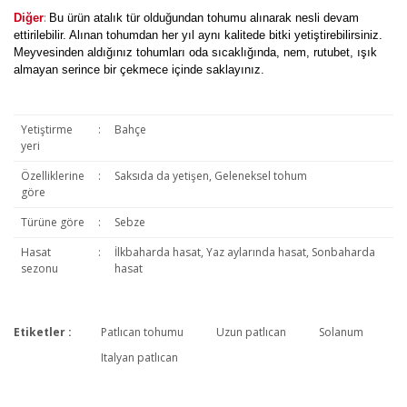
:
Diğer
Bu ürün atalık tür olduğundan tohumu alınarak nesli devam
ettirilebilir. Alınan tohumdan her yıl aynı kalitede bitki yetiştirebilirsiniz.
Meyvesinden aldığınız tohumları oda sıcaklığında, nem, rutubet, ışık
almayan serince bir çekmece içinde saklayınız.
Yetiştirme
:
Bahçe
yeri
Özelliklerine
:
Saksıda da yetişen, Geleneksel tohum
göre
Türüne göre
:
Sebze
Hasat
:
İlkbaharda hasat, Yaz aylarında hasat, Sonbaharda
sezonu
hasat
Etiketler :
Patlıcan tohumu
Uzun patlıcan
Solanum
Bu ürüne ilk yorumu siz yapın!
Italyan patlıcan