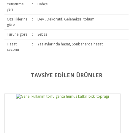
Yetiştirme
:
Bahçe
yeri
Özelliklerine
:
Dev , Dekoratif, Geleneksel tohum
göre
Türüne göre
:
Sebze
Hasat
:
Yaz aylarında hasat, Sonbaharda hasat
sezonu
TAVSİYE EDİLEN ÜRÜNLER
Bal kabagi
Ben böyle bir güzellik görmedim. Efsane . 1 kök vardi sadece öyle
uzadi öyle boylandi ki. Hemde ne kabak verdi. Taze koparıp dolma
bile yaptım. 1 tanesini bal kabagina bıraktım tatlısını yaptım.
Sultan Çelebi | 05/08/2022