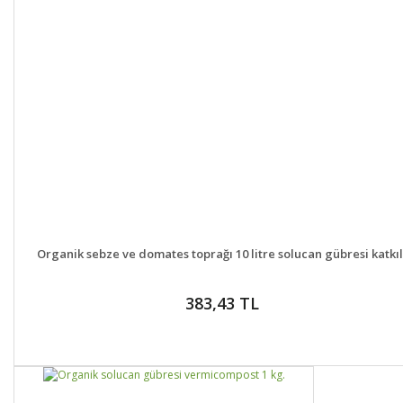
DETAYLAR
GELİNCE HABER VER
Organik sebze ve domates toprağı 10 litre solucan gübresi katkıl
383,43 TL