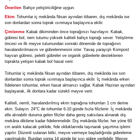
:
Önerilen
Bahçe yetiştiriciliğine uygun.
:
Ekim
Tohumlar iç mekânda Nisan ayından itibaren, dış mekânda ise
son donlardan sonra toprak ısınmaya başlayınca ekilir.
:
Çimlenme
Kabak dikiminden önce toprağınızı hazırlayın. Kabak,
gübresi bol, nem tutumu yüksek kaliteli bahçe toprağı sever. Yetiştirme
öncesi ve ilk meyve tutumundan sonraki dönemde de toprağının
havalandırılmasını ve gübrelenmesini ister. Yavaş yarayışlı Kompost
hayvan gübresi, peletli gübreler ve organik gübrelerle desteklenen
toprakta yetişen kabak bol hasat verir.
Tohumlar iç mekânda Nisan ayından itibaren, dış mekânda ise son
donlardan sonra toprak ısınmaya başlayınca ekilir. İç mekânda erken
fidelenen tohumlar, erken hasat almanızı sağlar. Kabak Haziran ayından
başlayarak, ilk donlara kadar sürekli meyve verir.
Kaliteli, nemli, havalandırılmış ekim toprağına tohumları 1 cm derine
ekin. Sulayın. 24°C de tohumlar 6-10 günde hızla filizlenir. İç mekânda
elle alınabilir duruma gelen filizler daha geniş saksılara alınarak dış
mekâna dikilene kadar fidelenmelidir. Dış mekânda filizler, her yöne 60
cm aralık kalacak şeklide, fide olduklarında taşınarak şaşırtma işlemi
yapılır. Düzenli sulanan bitki, meyve vermeye başladığında gübreleme
yapılmalıdır. Bundan sonra 14 günde bir sıvı gübre verilebilir. Meyve