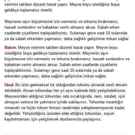
verimini takiben düzenli hasat yapın. Meyve boyu istediğiniz boya
geldikçe toplamanız önerilir.
Meyvenin aşırı büyümesine izin vermeniz ve tohuma bırakmanız,
hasadı sonlandırır ve kabaktan verim almanız aksar. Sabah erken
saatlerde çiçeklerini toplayabilirsiniz. Sulamayı gece saat 10 sularında
ya da sabah erkenden yapmanız, daha sağlıklı gelişimine imkan sağlar.
:
Bakım
Meyve verimini takiben düzenli hasat yapın. Meyve boyu
istediğiniz boya geldikçe toplamanız önerilir. Meyvenin aşırı
büyümesine izin vermeniz ve tohuma bırakmanız, hasadı sonlandırır ve
kabaktan verim almanız aksar. Sabah erken saatlerde çiçeklerini
toplayabilirsiniz. Sulamayı gece saat 10 sularında ya da sabah
erkenden yapmanız, daha sağlıklı gelişimine imkan sağlar.
:
İdeal
Bu ürün geleneksel tür olduğundan tohumu alınarak nesli devam
ettirilebilir. Alınan tohumdan her yıl aynı kalitede bitki yetiştirebilirsiniz.
Meyvesinden aldığınız tohumları oda sıcaklığında, nem, rutubet, ışık
almayan serince bir çekmece içinde saklayınız. Tohumlar insanlığın
mirasıdır ve hiçbir tohum firması tarafından sahiplenemeyecek kadar
değerlidir. Yetiştirdiğiniz üründen elde ettiğiniz tohumları, soyun
kaybolmaması için yetiştirecek dostlarınızla paylaşınız.