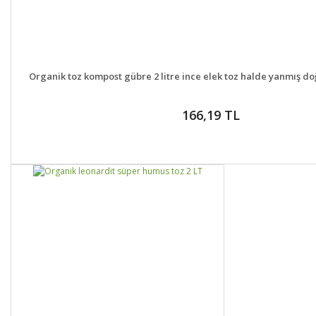
DETAYLAR
GELİNCE H
Organik toz kompost gübre 2 litre ince elek toz halde yanmış doğ
166,19 TL