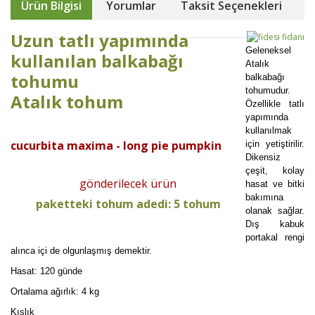
Ürün Bilgisi
Yorumlar
Taksit Seçenekleri
Uzun tatlı yapımında
Geleneksel
kullanılan balkabağı
Atalık
tohumu
balkabağı
tohumudur.
Atalık tohum
Özellikle tatlı
yapımında
kullanılmak
cucurbita maxima - long pie pumpkin
için yetiştirilir.
Dikensiz
çeşit, kolay
gönderilecek ürün
hasat ve bitki
bakımına
paketteki tohum adedi: 5 tohum
olanak sağlar.
Dış kabuk
portakal rengi
alınca içi de olgunlaşmış demektir.
Hasat: 120 günde
Ortalama ağırlık: 4 kg
Kışlık