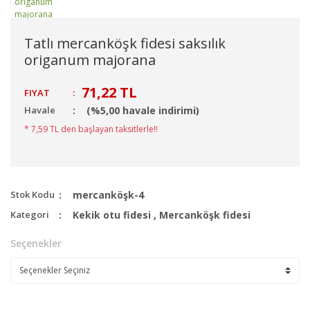
Tatlı mercanköşk fidesi saksılık
origanum majorana
71,22 TL
FIYAT
:
Havale
(%5,00 havale indirimi)
* 7,59 TL den başlayan taksitlerle!!
Stok Kodu
mercanköşk-4
Kategori
Kekik otu fidesi
,
Mercanköşk fidesi
Seçenekler