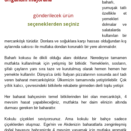
baharlı,
yumuşak tatlı
özellikle et
gönderilecek ürün
yemekleri
seçeneklerden seçiniz
dolmalar ve
salatalarda
kullanılan bir
mercanköşk türüdür. Donlara ve soğuklara karşı hassas olduğundan kış
aylarında saksısı ile mutlaka dondan korunaklı bir yere alınmalıdır.
Baharlı kokusu ile dikili olduğu alanı doldurur. Neredeyse tamamen
mutfakta kullanılmak için yetişmiş bir bitkidir. Yemeklerin, sosların,
şifalı çayların yanı sıra taze ve kurutulmuş olarak hemen hemen her
yemekte kullanılır. Dünya'ca ünlü İtalyan pizzalarının sosunda asıl tadı
veren baharat mercanköşktür. Ülkemizin tamamında yetiştirilebilir. Çok
yıllık kalıcı, çevresindeki bitkilerle rekabete girmeden derli toplu yetişir.
Her baharat bahçesinin temel bitkilerinden biri olan mercanköşk, 4
mevsim hasat yapabileceğiniz, mutfakta her daim elinizin altında
durması gereken bir baharattır.
Kokulu çiçekleri seviyorsunuz. Ama kokulu bir bahçe sadece
çiçeklerden oluşmaz. Ege'nin ve Akdenizin baharatlarla zenginleşmiş
doğal havasını bahçenizde 4 mevsim yaşamak için mutlaka aromatik