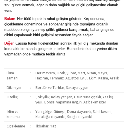
sıvı gübre vermek, ağacın daha sağlıklı ve güçlü gelişmesine olanak
verir.
:
Bakım
Her türlü toprakta rahat gelişim gösterir. Kış sonunda,
çiçeklenme döneminde ve sonbahar girişinde toprağına organik
maddece zengin yanmış çiftlik gübresi karıştırmak, bahar girişinde
dibini çapalamak bitki gelişimi açısından fayda sağlar.
:
Diğer
Cassia türleri fidelendikten sonraki ilk yıl dış mekanda dondan
korunaklı bir alanda gelişmek isterler. Bu nedenle kalıcı yerine dikim
yapmadan önce mutlaka tedbir alınız.
Ekim
:
Her mevsim, Ocak, Şubat, Mart, Nisan, Mayıs,
zamanı
Haziran, Temmuz, Ağustos, Eylül, Ekim, Kasım, Aralık
Dikim yeri
:
Bordür ve Tarhlar, Saksıya uygun
Özelliği
:
Çok yıllık, Kolay yetişen, Uzun süre çiçekli, Yaz kış
yeşil, Bonsai yapımına uygun, Az bakım ister
İklim ve
:
Yarı gölge, Güneşli, Dona dayanıklı, Sahil kesimi,
konumu
Kuraklığa dayanıklı, Sıcağa dayanıklı
Çiçeklenme
:
İlkbahar, Yaz