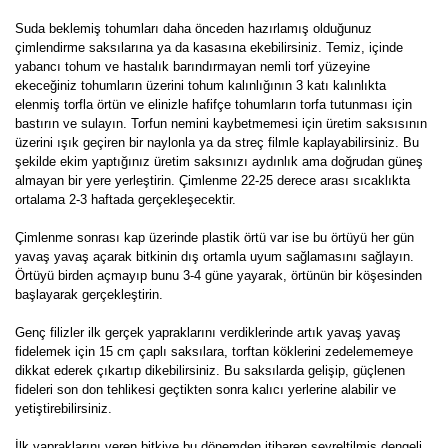
Suda beklemiş tohumları daha önceden hazırlamış olduğunuz
çimlendirme saksılarına ya da kasasına ekebilirsiniz. Temiz, içinde
yabancı tohum ve hastalık barındırmayan nemli torf yüzeyine
ekeceğiniz tohumların üzerini tohum kalınlığının 3 katı kalınlıkta
elenmiş torfla örtün ve elinizle hafifçe tohumların torfa tutunması için
bastırın ve sulayın. Torfun nemini kaybetmemesi için üretim saksısının
üzerini ışık geçiren bir naylonla ya da streç filmle kaplayabilirsiniz. Bu
şekilde ekim yaptığınız üretim saksınızı aydınlık ama doğrudan güneş
almayan bir yere yerleştirin. Çimlenme 22-25 derece arası sıcaklıkta
ortalama 2-3 haftada gerçekleşecektir.
Çimlenme sonrası kap üzerinde plastik örtü var ise bu örtüyü her gün
yavaş yavaş açarak bitkinin dış ortamla uyum sağlamasını sağlayın.
Örtüyü birden açmayıp bunu 3-4 güne yayarak, örtünün bir köşesinden
başlayarak gerçekleştirin.
Genç filizler ilk gerçek yapraklarını verdiklerinde artık yavaş yavaş
fidelemek için 15 cm çaplı saksılara, torftan köklerini zedelememeye
dikkat ederek çıkartıp dikebilirsiniz. Bu saksılarda gelişip, güçlenen
fideleri son don tehlikesi geçtikten sonra kalıcı yerlerine alabilir ve
yetiştirebilirsiniz.
İlk yapraklarını veren bitkiye bu dönemden itibaren seyreltilmiş dengeli