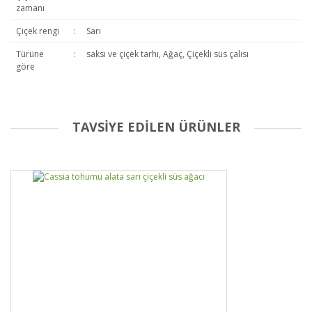
zamanı
Çiçek rengi
:
Sarı
Türüne
:
saksı ve çiçek tarhı, Ağaç, Çiçekli süs çalısı
göre
TAVSİYE EDİLEN ÜRÜNLER
Bu ürüne ilk yorumu siz yapın!
Yorum Yaz