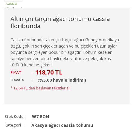
Altın çin tarçın ağacı tohumu cassia
floribunda
Cassia floribunda, altın çin tarçın ağacı Güney Amerikaya
özgü, çok iri sarı çiçekler açan ve bu çiçekleri uzun aylar
boyunca sergileyen bodur bir ağaçtır. Tohum keseleri
fasulye benzeri olup hayli dekoratiftir ve pek çok kuş
türünü kendine çeker.
118,70 TL
FIYAT
:
Havale
(%5,00 havale indirimi)
* 12,64 TL den başlayan taksitlerle!!
Stok Kodu
967 BON
Kategori
Akasya ağacı cassia tohumu