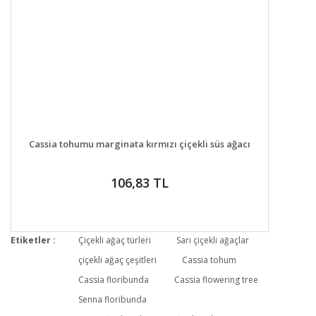
DETAYLAR
GELİNCE HABER VER
Cassia tohumu marginata kırmızı çiçekli süs ağacı
106,83 TL
Etiketler :
Çiçekli ağaç türleri
Sarı çiçekli ağaçlar
çiçekli ağaç çeşitleri
Cassia tohum
Cassia floribunda
Cassia flowering tree
Senna floribunda