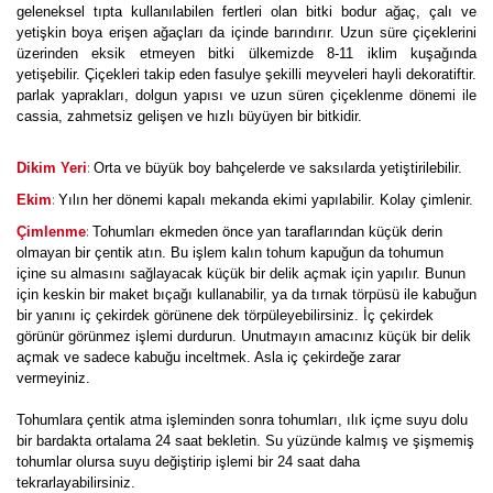
geleneksel tıpta kullanılabilen fertleri olan bitki bodur ağaç, çalı ve
yetişkin boya erişen ağaçları da içinde barındırır. Uzun süre çiçeklerini
üzerinden eksik etmeyen bitki ülkemizde 8-11 iklim kuşağında
yetişebilir. Çiçekleri takip eden fasulye şekilli meyveleri hayli dekoratiftir.
parlak yaprakları, dolgun yapısı ve uzun süren çiçeklenme dönemi ile
cassia, zahmetsiz gelişen ve hızlı büyüyen bir bitkidir.
:
Dikim Yeri
Orta ve büyük boy bahçelerde ve saksılarda yetiştirilebilir.
:
Ekim
Yılın her dönemi kapalı mekanda ekimi yapılabilir. Kolay çimlenir.
:
Çimlenme
Tohumları ekmeden önce yan taraflarından küçük derin
olmayan bir çentik atın. Bu işlem kalın tohum kapuğun da tohumun
içine su almasını sağlayacak küçük bir delik açmak için yapılır. Bunun
için keskin bir maket bıçağı kullanabilir, ya da tırnak törpüsü ile kabuğun
bir yanını iç çekirdek görünene dek törpüleyebilirsiniz. İç çekirdek
görünür görünmez işlemi durdurun. Unutmayın amacınız küçük bir delik
açmak ve sadece kabuğu inceltmek. Asla iç çekirdeğe zarar
vermeyiniz.
Tohumlara çentik atma işleminden sonra tohumları, ılık içme suyu dolu
bir bardakta ortalama 24 saat bekletin. Su yüzünde kalmış ve şişmemiş
tohumlar olursa suyu değiştirip işlemi bir 24 saat daha
tekrarlayabilirsiniz.