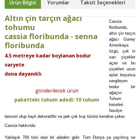
Ürün Bilgisi
Yorumlar
Taksit Seçenekleri
Altın çin tarçın ağacı
Cassia
tohumu
floribunda,
cassia floribunda - senna
altın çin tarçın
ağacı Güney
floribunda
Amerikaya
özgü, çok iri
4.5 metreye kadar boylanan bodur
sarı çiçekler
açan ve bu
varyete
çiçekleri uzun
dona dayanıklı
aylar boyunca
sergileyen
bodur bir
gönderilecek ürün
ağaçtır.
paketteki tohum adedi: 10 tohum
Tohum
keseleri
fasulye
benzeri olup hayli dekoratiftir ve pek çok kuş türünü kendine çeker.
Cassia hakkında:
Yaklaşık 700 türü olan bir aileden gelir. Tüm Dünya ya yayılmış ve