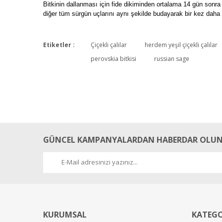
Bitkinin dallanması için fide dikiminden ortalama 14 gün sonr
diğer tüm sürgün uçlarını aynı şekilde budayarak bir kez daha 
Etiketler :
Çiçekli çalılar
herdem yeşil çiçekli çalılar
perovskia bitkisi
russian sage
GÜNCEL KAMPANYALARDAN HABERDAR OLUN
KURUMSAL
KATEGO