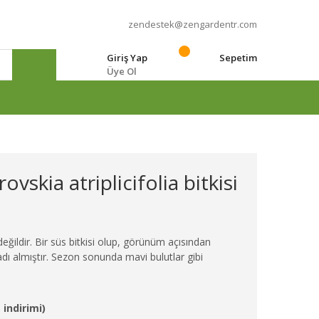
zendestek@zengardentr.com
Giriş Yap
Sepetim
Üye Ol
e
ovskia atriplicifolia bitkisi
ğildir. Bir süs bitkisi olup, görünüm açısından
adı almıştır. Sezon sonunda mavi bulutlar gibi
 indirimi)