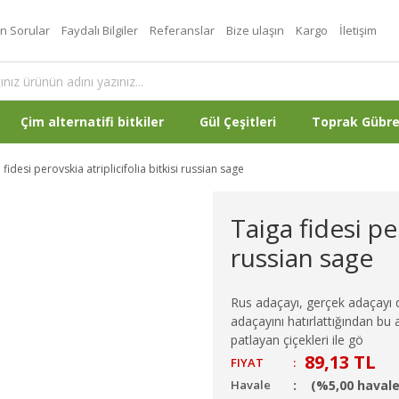
an Sorular
Faydalı Bilgiler
Referanslar
Bize ulaşın
Kargo
İletişim
Çim alternatifi bitkiler
Gül Çeşitleri
Toprak Gübr
 fidesi perovskia atriplicifolia bitkisi russian sage
Taiga fidesi per
russian sage
Rus adaçayı, gerçek adaçayı de
adaçayını hatırlattığından bu 
patlayan çiçekleri ile gö
89,13 TL
FIYAT
:
Havale
(%5,00 havale