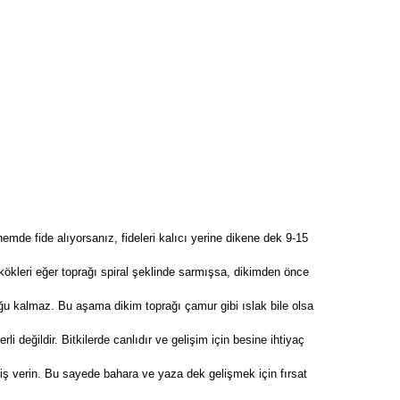
nemde fide alıyorsanız, fideleri kalıcı yerine dikene dek 9-15
in kökleri eğer toprağı spiral şeklinde sarmışsa, dikimden önce
u kalmaz. Bu aşama dikim toprağı çamur gibi ıslak bile olsa
 değildir. Bitkilerde canlıdır ve gelişim için besine ihtiyaç
ariş verin. Bu sayede bahara ve yaza dek gelişmek için fırsat