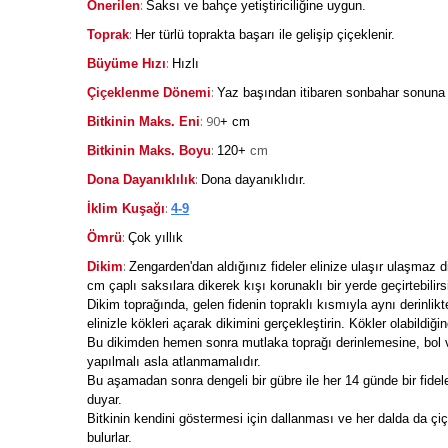
:
Önerilen
Saksı ve bahçe yetiştiriciliğine uygun.
:
Toprak
Her türlü toprakta başarı ile gelişip çiçeklenir.
:
Büyüme Hızı
Hızlı
:
Çiçeklenme Dönemi
Yaz başından itibaren sonbahar sonuna
: 90
Bitkinin Maks. Eni
+ cm
:
Bitkinin Maks. Boyu
120+
cm
:
Dona Dayanıklılık
Dona dayanıklıdır.
:
İklim Kuşağı
4-9
:
Ömrü
Çok yıllık
:
Dikim
Zengarden'dan aldığınız fideler elinize ulaşır ulaşmaz di
cm çaplı saksılara dikerek kışı korunaklı bir yerde geçirtebilirs
Dikim toprağında, gelen fidenin topraklı kısmıyla aynı derinlikt
elinizle kökleri açarak dikimini gerçekleştirin. Kökler olabildiğin
Bu dikimden hemen sonra mutlaka toprağı derinlemesine, bol v
yapılmalı asla atlanmamalıdır.
Bu aşamadan sonra dengeli bir gübre ile her 14 günde bir fidele
duyar.
Bitkinin kendini göstermesi için dallanması ve her dalda da çiç
bulurlar.