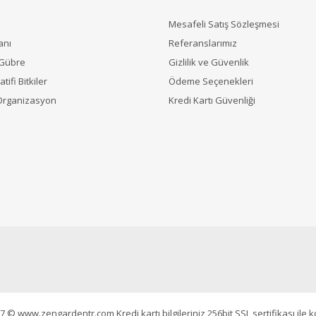
Mesafeli Satış Sözleşmesi
anı
Referanslarımız
 Gübre
Gizlilik ve Güvenlik
tifi Bitkiler
Ödeme Seçenekleri
Organizasyon
Kredi Kartı Güvenliği
7 © www.zengardentr.com Kredi kartı bilgileriniz 256bit SSL sertifikası ile 