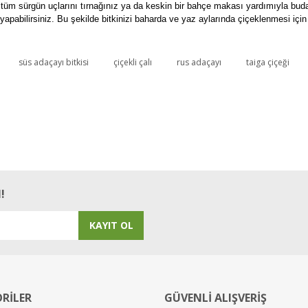
a tüm sürgün uçlarını tırnağınız ya da keskin bir bahçe makası yardımıyla bud
yapabilirsiniz. Bu şekilde bitkinizi baharda ve yaz aylarında çiçeklenmesi içi
süs adaçayı bitkisi
çiçekli çalı
rus adaçayı
taiga çiçeği
Bu ürüne ilk yorumu siz yapın!
Yorum Yaz
!
KAYIT OL
RİLER
GÜVENLİ ALIŞVERİŞ