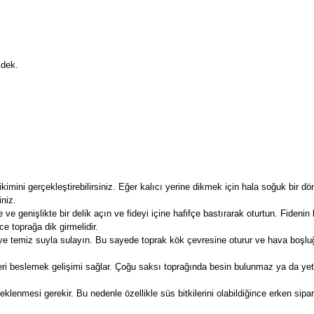
 dek.
kimini gerçekleştirebilirsiniz. Eğer kalıcı yerine dikmek için hala soğuk bir dö
iniz.
e ve genişlikte bir delik açın ve fideyi içine hafifçe bastırarak oturtun. Fiden
ce toprağa dik girmelidir.
e temiz suyla sulayın. Bu sayede toprak kök çevresine oturur ve hava boşluğ
ri beslemek gelişimi sağlar. Çoğu saksı toprağında besin bulunmaz ya da yeterli
eklenmesi gerekir. Bu nedenle özellikle süs bitkilerini olabildiğince erken sip