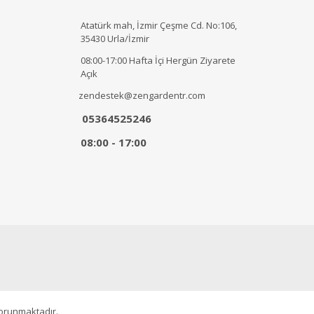
Atatürk mah, İzmir Çeşme Cd. No:106,
35430 Urla/İzmir
08:00-17:00 Hafta İçi Hergün Ziyarete
Açık
zendestek@zengardentr.com
05364525246
08:00 - 17:00
korunmaktadır.