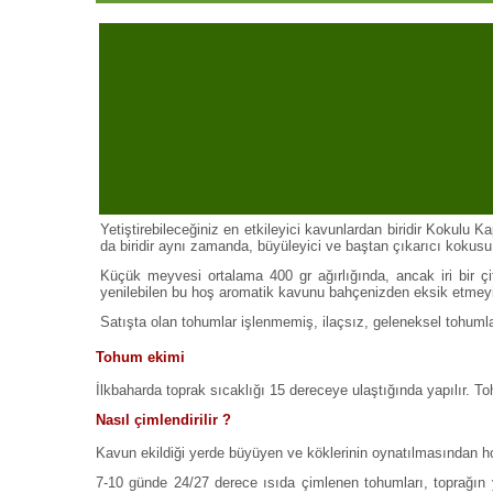
Yetiştirebileceğiniz en etkileyici kavunlardan biridir Kokulu K
da biridir aynı zamanda, büyüleyici ve baştan çıkarıcı kokusu
Küçük meyvesi ortalama 400 gr ağırlığında, ancak iri bir
yenilebilen bu hoş aromatik kavunu bahçenizden eksik etmeyi
Satışta olan tohumlar işlenmemiş, ilaçsız, geleneksel tohumlar
Tohum ekimi
İlkbaharda toprak sıcaklığı 15 dereceye ulaştığında yapılır. Toh
Nasıl çimlendirilir ?
Kavun ekildiği yerde büyüyen ve köklerinin oynatılmasından ho
7-10 günde 24/27 derece ısıda çimlenen tohumları, toprağın