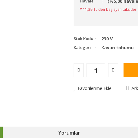
Havale
(%5,00 havale
* 11,39 TL den başlayan taksitlerl
Stok Kodu
230 V
Kategori
Kavun tohumu
Favorilerime Ekle
Ar
Yorumlar