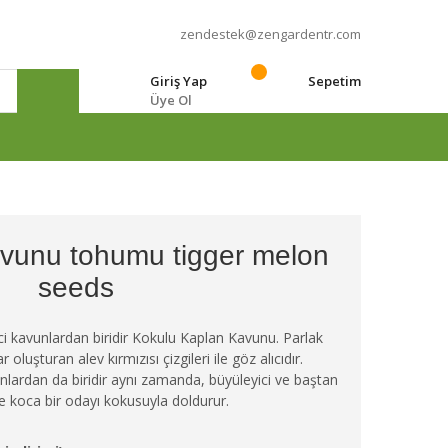
zendestek@zengardentr.com
Giriş Yap
Sepetim
Üye Ol
e
avunu tohumu tigger melon
seeds
yici kavunlardan biridir Kokulu Kaplan Kavunu. Parlak
oluşturan alev kırmızısı çizgileri ile göz alıcıdır.
unlardan da biridir aynı zamanda, büyüleyici ve baştan
de koca bir odayı kokusuyla doldurur.