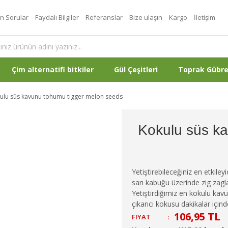
an Sorular
Faydalı Bilgiler
Referanslar
Bize ulaşın
Kargo
İletişim
Çim alternatifi bitkiler
Gül Çeşitleri
Toprak Gübr
ulu süs kavunu tohumu tigger melon seeds
Kokulu süs k
Yetiştirebileceğiniz en etkile
sarı kabuğu üzerinde zig zaglar 
Yetiştirdiğimiz en kokulu kav
çıkarıcı kokusu dakikalar için
106,95 TL
FIYAT
: