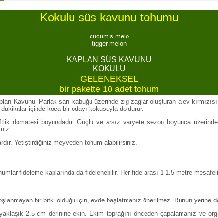
Kokulu süs kavunu tohumu
cucumis melo
tigger melon
KAPLAN SÜS KAVUNU
KOKULU
GELENEKSEL
bir pakette 10 adet tohum
aplan Kavunu. Parlak sarı kabuğu üzerinde zig zaglar oluşturan alev kırmızısı ç
 dakikalar içinde koca bir odayı kokusuyla doldurur.
 çiftlik domatesi boyundadır. Güçlü ve arsız varyete sezon boyunca üzeri
niz.
dır. Yetiştirdiğiniz meyveden tohum alabilirsiniz.
umlar fideleme kaplarında da fidelenebilir. Her fide arası 1-1.5 metre mesafeli
şlanmayan bir bitki olduğu için, evde başlatmanız önerilmez. Bunun yerine do
 yaklaşık 2.5 cm derinine ekin. Ekim toprağını önceden çapalamanız ve orga