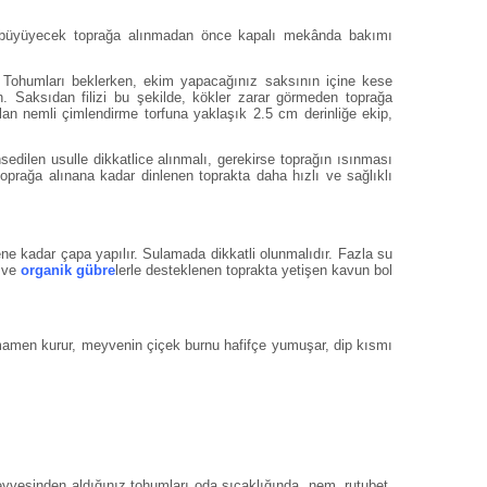
a büyüyecek toprağa alınmadan önce kapalı mekânda bakımı
iz. Tohumları beklerken, ekim yapacağınız saksının içine kese
n. Saksıdan filizi bu şekilde, kökler zarar görmeden toprağa
ulan nemli çimlendirme torfuna yaklaşık 2.5 cm derinliğe ekip,
edilen usulle dikkatlice alınmalı, gerekirse toprağın ısınması
toprağa alınana kadar dinlenen toprakta daha hızlı ve sağlıklı
tene kadar çapa yapılır. Sulamada dikkatli olunmalıdır. Fazla su
r ve
organik gübre
lerle desteklenen toprakta yetişen kavun bol
mamen kurur, meyvenin çiçek burnu hafifçe yumuşar, dip kısmı
 Meyvesinden aldığınız tohumları oda sıcaklığında, nem, rutubet,