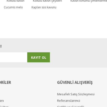
Kokulu kavun
Kokulu kavun çeşitleri
Kavun tohumu çimlendirm
Cucumis melo
Kaplan süs kavunu
n tadı da fena değil.
!
KAYIT OL
RİLER
GÜVENLİ ALIŞVERİŞ
Mesafeli Satış Sözleşmesi
anı
Referanslarımız