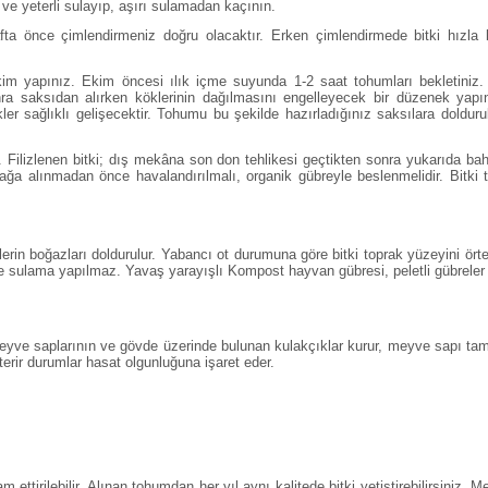
i ve yeterli sulayıp, aşırı sulamadan kaçının.
ta önce çimlendirmeniz doğru olacaktır. Erken çimlendirmede bitki hızl
ak ekim yapınız. Ekim öncesi ılık içme suyunda 1-2 saat tohumları bekletin
nra saksıdan alırken köklerinin dağılmasını engelleyecek bir düzenek yapı
kler sağlıklı gelişecektir. Tohumu bu şekilde hazırladığınız saksılara doldur
ilizlenen bitki; dış mekâna son don tehlikesi geçtikten sonra yukarıda bahs
rağa alınmadan önce havalandırılmalı, organik gübreyle beslenmelidir. Bitki 
kilerin boğazları doldurulur. Yabancı ot durumuna göre bitki toprak yüzeyini ör
de sulama yapılmaz. Yavaş yarayışlı Kompost hayvan gübresi, peletli gübrele
Meyve saplarının ve gövde üzerinde bulunan kulakçıklar kurur, meyve sapı ta
österir durumlar hasat olgunluğuna işaret eder.
ttirilebilir. Alınan tohumdan her yıl aynı kalitede bitki yetiştirebilirsiniz.