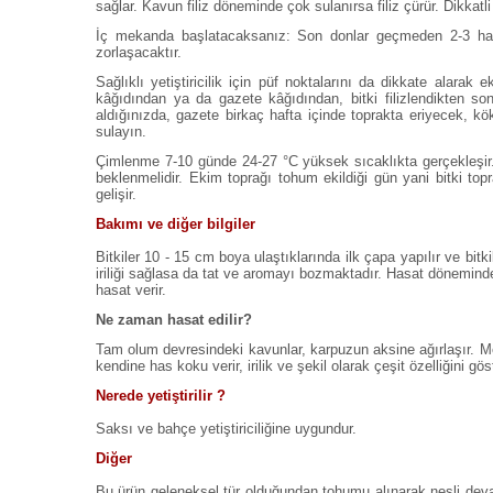
sağlar. Kavun filiz döneminde çok sulanırsa filiz çürür. Dikkatl
İç mekanda başlatacaksanız: Son donlar geçmeden 2-3 haf
zorlaşacaktır.
Sağlıklı yetiştiricilik için püf noktalarını da dikkate alar
kâğıdından ya da gazete kâğıdından, bitki filizlendikten so
aldığınızda, gazete birkaç hafta içinde toprakta eriyecek, kö
sulayın.
Çimlenme 7-10 günde 24-27 °C yüksek sıcaklıkta gerçekleşir. F
beklenmelidir. Ekim toprağı tohum ekildiği gün yani bitki top
gelişir.
Bakımı ve diğer bilgiler
Bitkiler 10 - 15 cm boya ulaştıklarında ilk çapa yapılır ve bit
iriliği sağlasa da tat ve aromayı bozmaktadır. Hasat dönemin
hasat verir.
Ne zaman hasat edilir?
Tam olum devresindeki kavunlar, karpuzun aksine ağırlaşır. 
kendine has koku verir, irilik ve şekil olarak çeşit özelliğini g
Nerede yetiştirilir ?
Saksı ve bahçe yetiştiriciliğine uygundur.
Diğer
Bu ürün geleneksel tür olduğundan tohumu alınarak nesli devam e