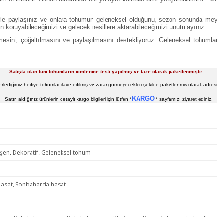
ilerle paylaşınız ve onlara tohumun geleneksel olduğunu, sezon sonunda mey
koruyabileceğimizi ve gelecek nesillere aktarabileceğimizi unutmayınız.
esini, çoğaltılmasını ve paylaşılmasını destekliyoruz. Geleneksel tohumlar
Satışta olan tüm tohumların çimlenme testi yapılmış ve taze olarak paketlenmiştir.
derlediğimiz hediye tohumlar ilave edilmiş ve zarar görmeyecekleri şekilde paketlenmiş olarak adresi
KARGO
Satın aldığınız ürünlerin detaylı kargo bilgileri için lütfen *
* sayfamızı ziyaret ediniz.
işen, Dekoratif, Geleneksel tohum
hasat, Sonbaharda hasat