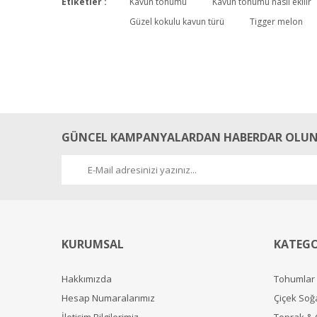
Etiketler :
Kavun tohumu
Kavun tohumu nasıl ekilir
Güzel kokulu kavun türü
Tigger melon
güzel kokuyor
gecen sene tohumdan yetiştirmiştim.Çok güzel kokulu bir kavu
sezai zengin | 07/03/2013
GÜNCEL KAMPANYALARDAN HABERDAR OLUN
Yorum Yaz
KURUMSAL
KATEGO
Hakkımızda
Tohumlar
Hesap Numaralarımız
Çiçek Soğ