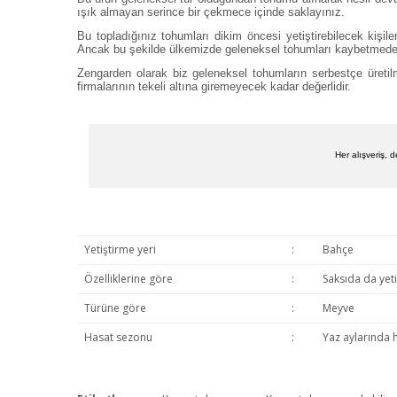
ışık almayan serince bir çekmece içinde saklayınız.
Bu topladığınız tohumları dikim öncesi yetiştirebilecek kiş
Ancak bu şekilde ülkemizde geleneksel tohumları kaybetmeden 
Zengarden olarak biz geleneksel tohumların serbestçe üretilm
firmalarının tekeli altına giremeyecek kadar değerlidir.
Her alışveriş, 
Yetiştirme yeri
:
Bahçe
Özelliklerine göre
:
Saksıda da yet
Türüne göre
:
Meyve
Hasat sezonu
:
Yaz aylarında 