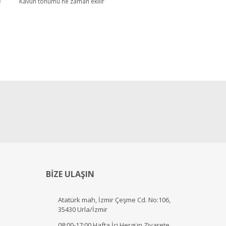
e
Kavun tohumu ne zaman ekilir
BİZE ULAŞIN
Atatürk mah, İzmir Çeşme Cd. No:106,
35430 Urla/İzmir
08:00-17:00 Hafta İçi Hergün Ziyarete