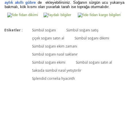
aylık akıllı gübre
de ekleyebilirsiniz. Soğanın sürgün ucu yukarıya
bakmalı, kök kısmı olan yuvarlak tarafı ise toprağa oturmalıdır.
Etiketler :
Sümbül soğanı
Sümbül soğanı satış
Bu ürüne ilk yorumu siz yapın!
çiçek soğanı satın al
Sümbül soğanı dikimi
Sümbül soğanı ekim zamanı
Sümbül soğanı nasıl saklanır
Yorum Yaz
Sümbül soğanı ekimi
Sümbül soğanı satın al
Saksıda sümbül nasıl yetiştirilir
Splendid cornelia hyacinth