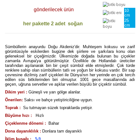
gönderilecek ürün
10
cm
25
her pakette 2 adet soğan
cm
Sümbüllerin anayurdu Doğu Akdeniz'dir. Muhteşem kokusu ve zarif
görüntüsüyle eskilerden bugüne dek şiirlere ve şarkılara konu olan
geleneksel bir çiçeğimizdir. Ülkemizde doğada bulunan bu çiçekler
zamanla Avrupa'ya götürülmüştür. Özellikle de Hollandalı üreticiler
tarafından aşılanarak bin bir çeşit sümbül elde etmişlerdir. Çok türde
renklere sahip olan sümbüllerin tatlı ve yoğun bir kokusu vardır. Bir sap
çevresine dizilmiş zarif çiçekleri ile Dünya'nın her yerinde en çok tercih
edilen süs bitkilerinden biri olmuştur. 1001 gece masallarında adı
geçen, uğruna servetler ve aşklar verilen büyülü bir çiçektir sümbül.
Dikim yeri :
Güneşli ve yarı gölge alanlar.
Önerilen:
Saksı ve bahçe yetiştiriciliğine uygun.
Toprak :
Su tutmayan süzek topraklarda yetişir.
Büyüme hızı :
Hızlı
Çiçeklenme dönemi :
Bahar
Dona dayanıklılık :
Donlara tam dayanıklı
İklim kuşağı :
5-9