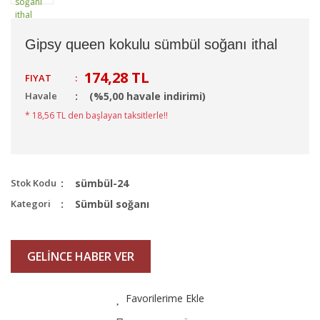
Gipsy queen kokulu sümbül soğanı ithal
174,28 TL
FIYAT
:
Havale
(%5,00 havale indirimi)
* 18,56 TL den başlayan taksitlerle!!
Stok Kodu
sümbül-24
Kategori
Sümbül soğanı
GELİNCE HABER VER
Favorilerime Ekle