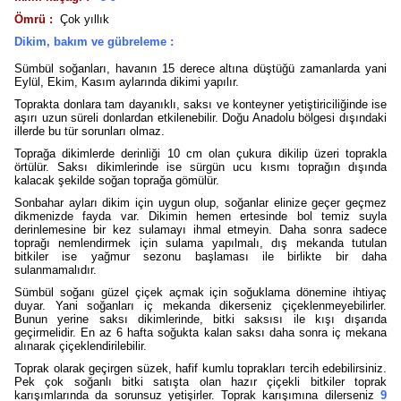
Ömrü :
Çok yıllık
Dikim, bakım ve gübreleme :
Sümbül soğanları, havanın 15 derece altına düştüğü zamanlarda yani
Eylül, Ekim, Kasım aylarında dikimi yapılır.
Toprakta donlara tam dayanıklı, saksı ve konteyner yetiştiriciliğinde ise
aşırı uzun süreli donlardan etkilenebilir. Doğu Anadolu bölgesi dışındaki
illerde bu tür sorunları olmaz.
Toprağa dikimlerde derinliği 10 cm olan çukura dikilip üzeri toprakla
örtülür. Saksı dikimlerinde ise sürgün ucu kısmı toprağın dışında
kalacak şekilde soğan toprağa gömülür.
Sonbahar ayları dikim için uygun olup, soğanlar elinize geçer geçmez
dikmenizde fayda var. Dikimin hemen ertesinde bol temiz suyla
derinlemesine bir kez sulamayı ihmal etmeyin. Daha sonra sadece
toprağı nemlendirmek için sulama yapılmalı, dış mekanda tutulan
bitkiler ise yağmur sezonu başlaması ile birlikte bir daha
sulanmamalıdır.
Sümbül soğanı güzel çiçek açmak için soğuklama dönemine ihtiyaç
duyar. Yani soğanları iç mekanda dikerseniz çiçeklenmeyebilirler.
Bunun yerine saksı dikimlerinde, bitki saksısı ile kışı dışarıda
geçirmelidir. En az 6 hafta soğukta kalan saksı daha sonra iç mekana
alınarak çiçeklendirilebilir.
Toprak olarak geçirgen süzek, hafif kumlu toprakları tercih edebilirsiniz.
Pek çok soğanlı bitki satışta olan hazır çiçekli bitkiler toprak
karışımlarında da sorunsuz yetişirler. Toprak karışımına dilerseniz
9