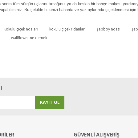
n sonra tüm sürgün uçlarını tırnağınız ya da keskin bir bahçe makası yardımı
apabilirsiniz. Bu şekilde bitkinizi baharda ve yaz aylarında çiçeklenmesi için
Kokulu çiçek fideleri
kokulu çiçek fidanları
şebboy fidesi
şeb
wallflower ne demek
********** Zengarden Süs bitkisi danışmanı yanıtı: Tüm süs bitkisi fidelerimi
bini aşkın hobi yetiştiricisi, özellikle de bahar aylarındaki yoğunluğa kalmak i
istem sizi otomatik kaydetmektedir. Biz stok girdiğimizde de sistem otomatik ol
 diye not düşün. Bugün bulamadığınız tüm fideleri o aylarda bulacaksınız. Erken a
diktiğinizde daha hızlı gelişip saksıyı doldururlar, hem de ısıtmasız kapalı balko
!
KAYIT OL
RİLER
GÜVENLİ ALIŞVERİŞ