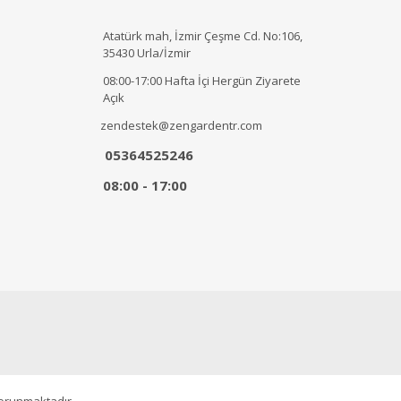
Atatürk mah, İzmir Çeşme Cd. No:106,
35430 Urla/İzmir
08:00-17:00 Hafta İçi Hergün Ziyarete
Açık
zendestek@zengardentr.com
05364525246
08:00 - 17:00
korunmaktadır.