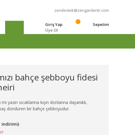
zendestek@zengardentr.com
Giriş Yap
Sepetim
Üye Ol
e
mızı bahçe şebboyu fidesi
eiri
i mi yazın sıcaklarına kışın donlarına dayanıklı,
e baş döndüren bir bahçe şebboyudur.
 indirimi)
e!!