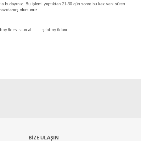
yla budayınız. Bu işlemi yaptıktan 21-30 gün sonra bu kez yeni süren
 hazırlamış olursunuz.
boy fidesi satın al
şebboy fidanı
z Kasım-Aralık aylarında satışa sunulur. Sezon ilerledikçe
stemeyenler erkenden sipariş veriyor. Bu nedenle gelince haber
arak tüm izlemeye alanlara toplu halde email göndermektedir.
ldığınız fideleri 10 cm çapında bir saksıya dikip, ısıtmasız
nda, kışı serin havada geçiren bitkilerin çiçek renkleri daha
BİZE ULAŞIN