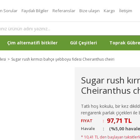
an Sorular
Faydalı Bilgiler
Referanslar
Bize ulaşın
Kargo
İletişim
Çim alternatifi bitkiler
Gül Çeşitleri
Toprak Gübr
desi
Sugar rush kırmızı bahçe şebboyu fidesi Cheiranthus cheiri
Sugar rush kır
Cheiranthus ch
Tatlı hoş kokulu, bir kez dikild
rengarenk parlak çiçekleri il
97,71 TL
FIYAT
:
Havale
(%5,00 havale
* 10,41 TL den başlayan taksitlerl