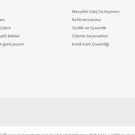
Mesafeli Satış Sözleşmesi
anı
Referanslarımız
 Gübre
Gizlilik ve Güvenlik
tifi Bitkiler
Ödeme Seçenekleri
Organizasyon
Kredi Kartı Güvenliği
7 © www.zengardentr.com Kredi kartı bilgileriniz 256bit SSL sertifikası ile 