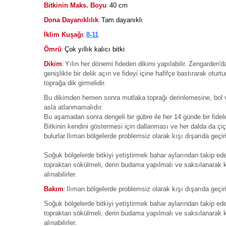
:
Bitkinin Maks. Boyu
40 cm
:
Dona Dayanıklılık
Tam dayanıklı
:
İklim Kuşağı
8-11
:
Ömrü
Çok yıllık kalıcı bitki
:
Dikim
Yılın her dönemi fideden dikimi yapılabilir. Zengarden'da
genişlikte bir delik açın ve fideyi içine hafifçe bastırarak otur
toprağa dik girmelidir.
Bu dikimden hemen sonra mutlaka toprağı derinlemesine, bol v
asla atlanmamalıdır.
Bu aşamadan sonra dengeli bir gübre ile her 14 günde bir fidele
Bitkinin kendini göstermesi için dallanması ve her dalda da çiç
bulurlar.Ilıman bölgelerde problemsiz olarak kışı dışarıda geçiri
Soğuk bölgelerde bitkiyi yetiştirmek bahar aylarından takip ed
topraktan sökülmeli, derin budama yapılmalı ve saksılanarak kı
alınabilirler.
:
Bakım
Ilıman bölgelerde problemsiz olarak kışı dışarıda geçiri
Soğuk bölgelerde bitkiyi yetiştirmek bahar aylarından takip ed
topraktan sökülmeli, derin budama yapılmalı ve saksılanarak kı
alınabilirler.