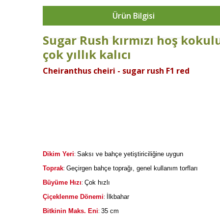
Ürün Bilgisi
Sugar Rush kırmızı hoş kokul
çok yıllık kalıcı
Cheiranthus cheiri - sugar rush F1 red
:
Dikim Yeri
Saksı ve bahçe yetiştiriciliğine uygun
:
Toprak
Geçirgen bahçe toprağı, genel kullanım torfları
:
Büyüme Hızı
Çok hızlı
:
Çiçeklenme Dönemi
İlkbahar
:
Bitkinin Maks. Eni
35 cm