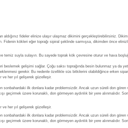
n aldığınız fideler elinize ulaşır ulaşmaz dikimini gerçekleştirebilirsiniz. Diki
tun. Fidenin kökleri eğer toprağı sipiral şeklinde sarmışsa, dikimden önce elinizl
e temiz suyla sulayın. Bu sayede toprak kök çevresine oturur ve hava boşluğ
ri beslemek gelişimi sağlar. Çoğu saksı toprağında besin bulunmaz ya da yeterli
eklenmesi gerekir. Bu nedenle özellikle süs bitkilerini olabildiğince erken sip
r ve her yıl gelişerek güzelleşir.
en sonbahardaki ilk donlara kadar problemsizdir. Ancak uzun süreli don gören 
şı geçirmek üzere korunaklı, don görmeyen aydınlık bir yere alınmalıdır. Son d
r ve her yıl gelişerek güzelleşir.
en sonbahardaki ilk donlara kadar problemsizdir. Ancak uzun süreli don gören 
şı geçirmek üzere korunaklı, don görmeyen aydınlık bir yere alınmalıdır. Son d