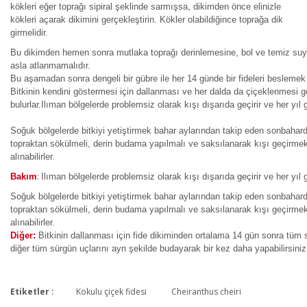
kökleri eğer toprağı sipiral şeklinde sarmışsa, dikimden önce elinizle
kökleri açarak dikimini gerçekleştirin. Kökler olabildiğince toprağa dik
girmelidir.
Bu dikimden hemen sonra mutlaka toprağı derinlemesine, bol ve temiz suyl
asla atlanmamalıdır.
Bu aşamadan sonra dengeli bir gübre ile her 14 günde bir fideleri beslemek g
Bitkinin kendini göstermesi için dallanması ve her dalda da çiçeklenmesi ger
bulurlar.Ilıman bölgelerde problemsiz olarak kışı dışarıda geçirir ve her yıl 
Soğuk bölgelerde bitkiyi yetiştirmek bahar aylarından takip eden sonbahard
topraktan sökülmeli, derin budama yapılmalı ve saksılanarak kışı geçirmek 
alınabilirler.
:
Bakım
Ilıman bölgelerde problemsiz olarak kışı dışarıda geçirir ve her yıl 
Soğuk bölgelerde bitkiyi yetiştirmek bahar aylarından takip eden sonbahard
topraktan sökülmeli, derin budama yapılmalı ve saksılanarak kışı geçirmek 
alınabilirler.
Diğer:
Bitkinin dallanması için fide dikiminden ortalama 14 gün sonra tüm 
diğer tüm sürgün uçlarını ayn şekilde budayarak bir kez daha yapabilirsiniz
Etiketler :
Kokulu çiçek fidesi
Cheiranthus cheiri