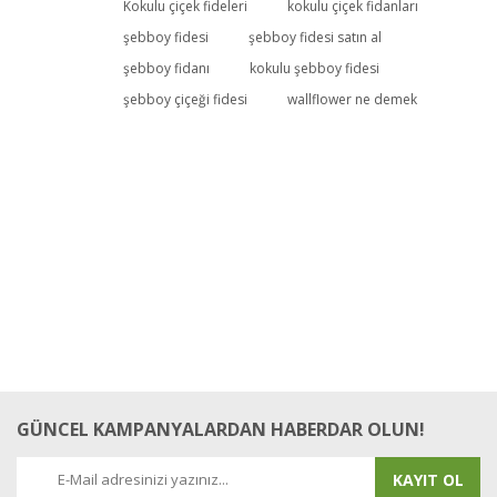
Bu ürüne ilk yorumu siz yapın!
Kokulu çiçek fideleri
kokulu çiçek fidanları
şebboy fidesi
şebboy fidesi satın al
şebboy fidanı
kokulu şebboy fidesi
Yorum Yaz
şebboy çiçeği fidesi
wallflower ne demek
GÜNCEL KAMPANYALARDAN HABERDAR OLUN!
KAYIT OL