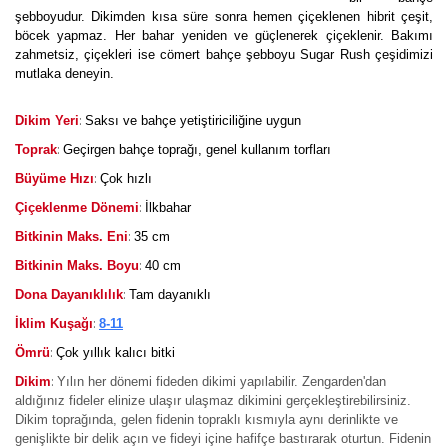
şebboyudur. Dikimden kısa süre sonra hemen çiçeklenen hibrit çeşit,
böcek yapmaz. Her bahar yeniden ve güçlenerek çiçeklenir. Bakımı
zahmetsiz, çiçekleri ise cömert bahçe şebboyu Sugar Rush çeşidimizi
mutlaka deneyin.
:
Dikim Yeri
Saksı ve bahçe yetiştiriciliğine uygun
:
Toprak
Geçirgen bahçe toprağı, genel kullanım torfları
:
Büyüme Hızı
Çok hızlı
:
Çiçeklenme Dönemi
İlkbahar
:
Bitkinin Maks. Eni
35 cm
:
Bitkinin Maks. Boyu
40 cm
:
Dona Dayanıklılık
Tam dayanıklı
:
İklim Kuşağı
8-11
:
Ömrü
Çok yıllık kalıcı bitki
:
Dikim
Yılın her dönemi fideden dikimi yapılabilir. Zengarden'dan
aldığınız fideler elinize ulaşır ulaşmaz dikimini gerçekleştirebilirsiniz.
Dikim toprağında, gelen fidenin topraklı kısmıyla aynı derinlikte ve
genişlikte bir delik açın ve fideyi içine hafifçe bastırarak oturtun. Fidenin