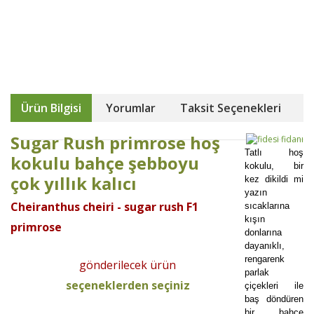
Ürün Bilgisi
Yorumlar
Taksit Seçenekleri
Sugar Rush primrose hoş
Tatlı hoş
kokulu bahçe şebboyu
kokulu, bir
çok yıllık kalıcı
kez dikildi mi
yazın
Cheiranthus cheiri - sugar rush F1
sıcaklarına
kışın
primrose
donlarına
dayanıklı,
rengarenk
gönderilecek ürün
parlak
seçeneklerden seçiniz
çiçekleri ile
baş döndüren
bir bahçe