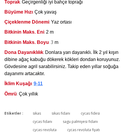
Toprak
Geçirgenliği iyi bahçe toprağı
:
Büyüme Hızı
Çok yavaş
:
Çiçeklenme Dönemi
Yaz ortası
:
Bitkinin Maks. Eni
2 m
:
3
Bitkinin Maks. Boyu
m
:
Dona Dayanıklılık
Donlara yarı dayanıklı. İlk 2 yıl kışın
:
dibine ağaç kabuğu dökerek kökleri dondan koruyunuz.
Gövdesine agril sarabilirsiniz. Takip eden yıllar soğuğa
dayanımı artacaktır.
İklim Kuşağı
9-11
:
Ömrü
Çok yıllık
:
Etiketler :
sikas
sikas fidanı
cycas fidesi
Bu ürüne ilk yorumu siz yapın!
cycas fidanı
sagu palmiyesi fidanı
cycas revoluta
cycas revoluta fiyatı