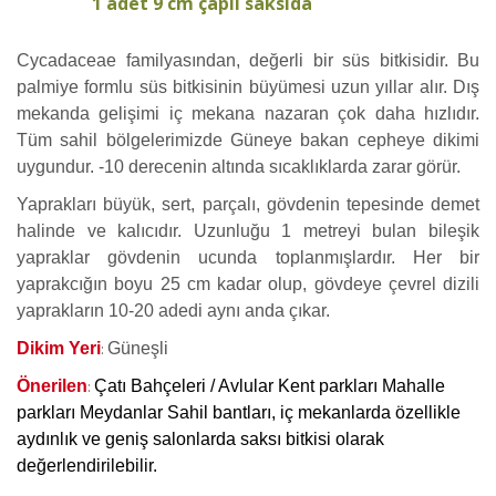
1 adet 9 cm çaplı saksıda
Cycadaceae familyasından, değerli bir süs bitkisidir. Bu
palmiye formlu süs bitkisinin büyümesi uzun yıllar alır. Dış
mekanda gelişimi iç mekana nazaran çok daha hızlıdır.
Tüm sahil bölgelerimizde Güneye bakan cepheye dikimi
uygundur. -10 derecenin altında sıcaklıklarda zarar görür.
Yaprakları büyük, sert, parçalı, gövdenin tepesinde demet
halinde ve kalıcıdır. Uzunluğu 1 metreyi bulan bileşik
yapraklar gövdenin ucunda toplanmışlardır. Her bir
yaprakcığın boyu 25 cm kadar olup, gövdeye çevrel dizili
yaprakların 10-20 adedi aynı anda çıkar.
Dikim Yeri
Güneşli
:
Önerilen
Çatı Bahçeleri / Avlular Kent parkları Mahalle
:
parkları Meydanlar Sahil bantları, iç mekanlarda özellikle
aydınlık ve geniş salonlarda saksı bitkisi olarak
değerlendirilebilir.