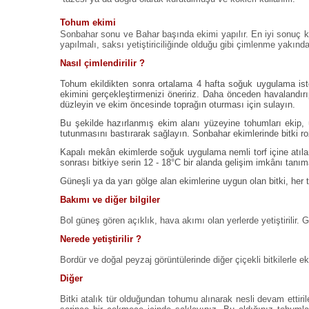
Tohum ekimi
Sonbahar sonu ve Bahar başında ekimi yapılır. En iyi sonuç kü
yapılmalı, saksı yetiştiriciliğinde olduğu gibi çimlenme yakından
Nasıl çimlendirilir ?
Tohum ekildikten sonra ortalama 4 hafta soğuk uygulama is
ekimini gerçekleştirmenizi öneririz. Daha önceden havalandırıp,
düzleyin ve ekim öncesinde toprağın oturması için sulayın.
Bu şekilde hazırlanmış ekim alanı yüzeyine tohumları ekip, üz
tutunmasını bastırarak sağlayın. Sonbahar ekimlerinde bitki ro
Kapalı mekân ekimlerde soğuk uygulama nemli torf içine atıla
sonrası bitkiye serin 12 - 18°C bir alanda gelişim imkânı tan
Güneşli ya da yarı gölge alan ekimlerine uygun olan bitki, her t
Bakımı ve diğer bilgiler
Bol güneş gören açıklık, hava akımı olan yerlerde yetiştirilir. Ge
Nerede yetiştirilir ?
Bordür ve doğal peyzaj görüntülerinde diğer çiçekli bitkilerle ekim
Diğer
Bitki atalık tür olduğundan tohumu alınarak nesli devam ettirile