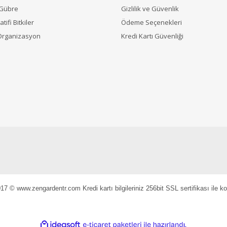
 Gübre
Gizlilik ve Güvenlik
tifi Bitkiler
Ödeme Seçenekleri
Organizasyon
Kredi Kartı Güvenliği
17 © www.zengardentr.com Kredi kartı bilgileriniz 256bit SSL sertifikası ile k
ile
ideasoft
e-