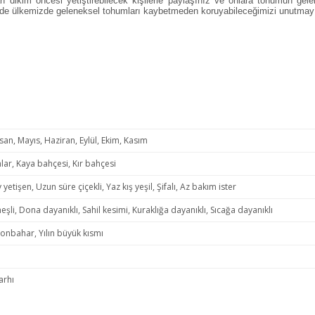
ı dikim öncesi yetiştirebilecek kişilerle paylaşınız ve onlara tohumun gel
ilde ülkemizde geleneksel tohumları kaybetmeden koruyabileceğimizi unutmay
san, Mayıs, Haziran, Eylül, Ekim, Kasım
lar, Kaya bahçesi, Kır bahçesi
y yetişen, Uzun süre çiçekli, Yaz kış yeşil, Şifalı, Az bakım ister
eşli, Dona dayanıklı, Sahil kesimi, Kuraklığa dayanıklı, Sıcağa dayanıklı
Sonbahar, Yılın büyük kısmı
arhı