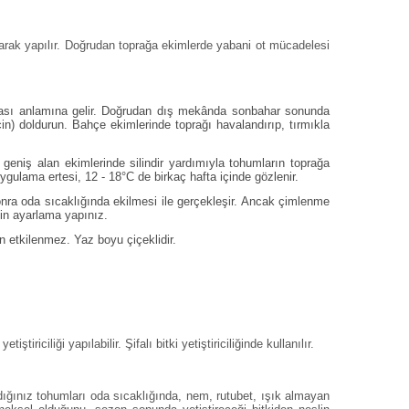
narak yapılır. Doğrudan toprağa ekimlerde yabani ot mücadelesi
ması anlamına gelir. Doğrudan dış mekânda sonbahar sonunda
için) doldurun. Bahçe ekimlerinde toprağı havalandırıp, tırmıkla
 geniş alan ekimlerinde silindir yardımıyla tohumların toprağa
gulama ertesi, 12 - 18°C de birkaç hafta içinde gözlenir.
nra oda sıcaklığında ekilmesi ile gerçekleşir. Ancak çimlenme
in ayarlama yapınız.
an etkilenmez. Yaz boyu çiçeklidir.
riciliği yapılabilir. Şifalı bitki yetiştiriciliğinde kullanılır.
 aldığınız tohumları oda sıcaklığında, nem, rutubet, ışık almayan