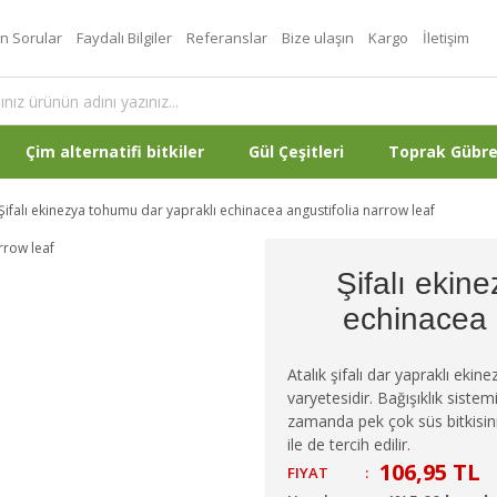
an Sorular
Faydalı Bilgiler
Referanslar
Bize ulaşın
Kargo
İletişim
Çim alternatifi bitkiler
Gül Çeşitleri
Toprak Gübr
Şifalı ekinezya tohumu dar yapraklı echinacea angustifolia narrow leaf
Şifalı ekin
echinacea 
Atalık şifalı dar yapraklı ekin
varyetesidir. Bağışıklık sistemi
zamanda pek çok süs bitkisini 
ile de tercih edilir.
106,95 TL
FIYAT
: