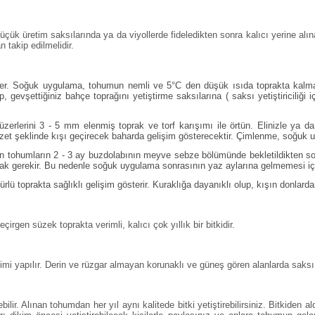
çük üretim saksılarında ya da viyollerde fideledikten sonra kalıcı yerine alı
 takip edilmelidir.
ter. Soğuk uygulama, tohumun nemli ve 5°C den düşük ısıda toprakta kal
 gevşettiğiniz bahçe toprağını yetiştirme saksılarına ( saksı yetiştiriciliği 
erlerini 3 - 5 mm elenmiş toprak ve torf karışımı ile örtün. Elinizle ya da
zet şeklinde kışı geçirecek baharda gelişim gösterecektir. Çimlenme, soğuk uy
n tohumların 2 - 3 ay buzdolabının meyve sebze bölümünde bekletildikten so
ımak gerekir. Bu nedenle soğuk uygulama sonrasının yaz aylarına gelmemesi iç
ürlü toprakta sağlıklı gelişim gösterir. Kuraklığa dayanıklı olup, kışın donlard
çirgen süzek toprakta verimli, kalıcı çok yıllık bir bitkidir.
i yapılır. Derin ve rüzgar almayan korunaklı ve güneş gören alanlarda saksı yetişti
bilir. Alınan tohumdan her yıl aynı kalitede bitki yetiştirebilirsiniz. Bitkiden