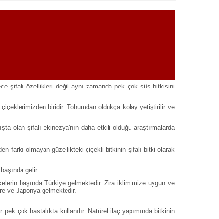
ece şifalı özellikleri değil aynı zamanda pek çok süs bitkisini
çiçeklerimizden biridir. Tohumdan oldukça kolay yetiştirilir ve
tışta olan şifalı ekinezya'nın daha etkili olduğu araştırmalarda
farkı olmayan güzellikteki çiçekli bitkinin şifalı bitki olarak
 başında gelir.
kelerin başında Türkiye gelmektedir. Zira iklimimize uygun ve
ere ve Japonya gelmektedir.
pek çok hastalıkta kullanılır. Natürel ilaç yapımında bitkinin