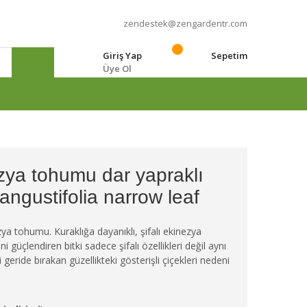
zendestek@zengardentr.com
Giriş Yap
Sepetim
Üye Ol
e
ezya tohumu dar yapraklı
angustifolia narrow leaf
ezya tohumu. Kuraklığa dayanıklı, şifalı ekinezya
ni güçlendiren bitki sadece şifalı özellikleri değil aynı
geride bırakan güzellikteki gösterişli çiçekleri nedeni