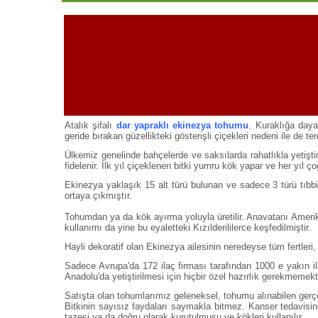
Atalık şifalı
dar yapraklı ekinezya tohumu
. Kuraklığa dayan
geride bırakan güzellikteki gösterişli çiçekleri nedeni ile de terc
Ülkemiz genelinde bahçelerde ve saksılarda rahatlıkla yetiştir
fidelenir. İlk yıl çiçeklenen bitki yumru kök yapar ve her yıl ç
Ekinezya yaklaşık 15 alt türü bulunan ve sadece 3 türü tıbbi ol
ortaya çıkmıştır.
Tohumdan ya da kök ayırma yoluyla üretilir. Anavatanı Amerika 
kullanımı da yine bu eyaletteki Kızılderililerce keşfedilmiştir.
Hayli dekoratif olan Ekinezya ailesinin neredeyse tüm fertleri,
Sadece Avrupa'da 172 ilaç firması tarafından 1000 e yakın il
Anadolu'da yetiştirilmesi için hiçbir özel hazırlık gerekmeme
Satışta olan tohumlarımız geleneksel, tohumu alınabilen gerçek
Bitkinin sayısız faydaları saymakla bitmez. Kanser tedavisind
tazesi ya da doğru olarak kurutulmuşu ve kökleri kullanılır.