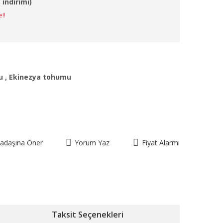
 indirimi)
e!!
u
,
Ekinezya tohumu
kadaşına Öner
Yorum Yaz
Fiyat Alarmı
Taksit Seçenekleri