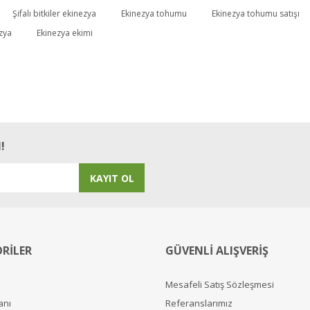
Şifalı bitkiler ekinezya
Ekinezya tohumu
Ekinezya tohumu satışı
Bu ürüne ilk yorumu siz yapın!
zya
Ekinezya ekimi
Yorum Yaz
!
KAYIT OL
RİLER
GÜVENLİ ALIŞVERİŞ
Mesafeli Satış Sözleşmesi
anı
Referanslarımız