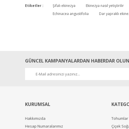
Etiketler :
Şifalı ekinezya
Ekinezya nasıl yetiştirilir
Echinacea angustifolia
Dar yapraklı ekine
GÜNCEL KAMPANYALARDAN HABERDAR OLUN
KURUMSAL
KATEGO
Hakkımızda
Tohumlar
Hesap Numaralarımız
Çiçek Soğ