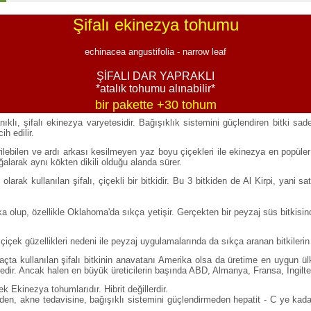
Şifalı ekinezya tohumu
echinacea angustifolia - narrow leaf
ŞİFALI DAR YAPRAKLI
*atalık tohumu alınabilir*
bir pakette +30 tohum
ıklı, şifalı ekinezya varyetesidir. Bağışıklık sistemini güçlendiren bitki sad
ih edilir.
ilebilen ve ardı arkası kesilmeyen yaz boyu çiçekleri ile ekinezya en popüler 
oğalarak aynı kökten dikili olduğu alanda sürer.
arak kullanılan şifalı, çiçekli bir bitkidir. Bu 3 bitkiden de Al Kirpi, yani sa
olup, özellikle Oklahoma'da sıkça yetişir. Gerçekten bir peyzaj süs bitkisinden 
 çiçek güzellikleri nedeni ile peyzaj uygulamalarında da sıkça aranan bitkilerin
açta kullanılan şifalı bitkinin anavatanı Amerika olsa da üretime en uygun ül
ktedir. Ancak halen en büyük üreticilerin başında ABD, Almanya, Fransa, İngilt
 Ekinezya tohumlarıdır. Hibrit değillerdir.
en, akne tedavisine, bağışıklı sistemini güçlendirmeden hepatit - C ye kadar 