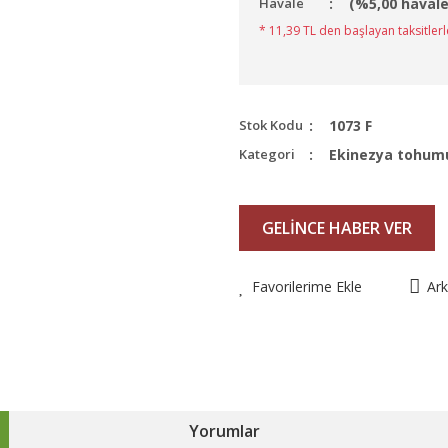
Havale
(%5,00 havale
* 11,39 TL den başlayan taksitlerl
Stok Kodu
1073 F
Kategori
Ekinezya tohum
GELİNCE HABER VER
Favorilerime Ekle
Ar
Yorumlar