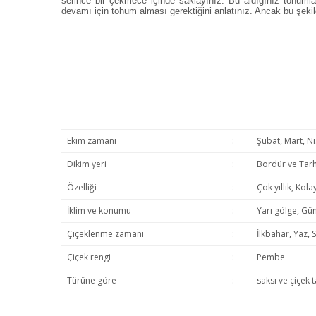
serince bir çekmece içinde saklayınız. Bu aldığınız tohumlar
devamı için tohum alması gerektiğini anlatınız. Ancak bu şek
Ekim zamanı
:
Şubat, Mart, Ni
Dikim yeri
:
Bordür ve Tarh
Özelliği
:
Çok yıllık, Kola
İklim ve konumu
:
Yarı gölge, Gün
Çiçeklenme zamanı
:
İlkbahar, Yaz, 
Çiçek rengi
:
Pembe
Türüne göre
:
saksı ve çiçek t