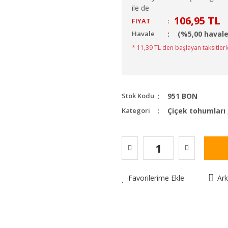
ile de
106,95 TL
FIYAT
:
Havale
(%5,00 havale
* 11,39 TL den başlayan taksitlerl
Stok Kodu
951 BON
Kategori
Çiçek tohumları
Favorilerime Ekle
Ar