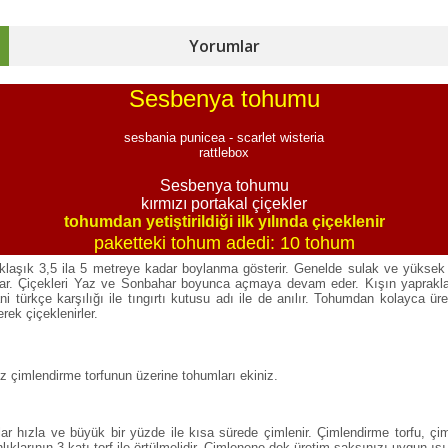
Yorumlar
Sesbenya tohumu
sesbania punicea - scarlet wisteria
rattlebox
Sesbenya tohumu
kırmızı portakal çiçekler
tohumdan yetiştirildiği ilk yılında çiçeklenir
paketteki tohum adedi: 10 tohum
aklaşık 3,5 ila 5 metreye kadar boylanma gösterir. Genelde sulak ve yüksek n
açar. Çiçekleri Yaz ve Sonbahar boyunca açmaya devam eder. Kışın yaprakları
 türkçe karşılığı ile tıngırtı kutusu adı ile de anılır. Tohumdan kolayca ür
rek çiçeklenirler.
ız çimlendirme torfunun üzerine tohumları ekiniz.
lar hızla ve büyük bir yüzde ile kısa sürede çimlenir. Çimlendirme torfu, ç
ıklarının 3 katı torf ile örtülmelidir. Çimlenene dek üretim saksınızı uygun ıs