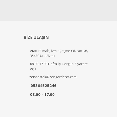
BİZE ULAŞIN
Atatürk mah, İzmir Çeşme Cd. No:106,
35430 Urla/İzmir
08:00-17:00 Hafta İçi Hergün Ziyarete
Açık
zendestek@zengardentr.com
05364525246
08:00 - 17:00