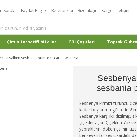
an Sorular
Faydalı Bilgiler
Referanslar
Bize ulaşın
Kargo
İletişim
Çim alternatifi bitkiler
Gül Çeşitleri
Toprak Gübr
mızı salkım sesbania punicea scarlet wisteria
Sesbenya 
sesbania p
Sesbenya kırmızı-turuncu çiçek
kadar boylanma gösterir. Gen
Sesbenya karşılıklı dizilmiş, s
çiçekler açar. Çiçekleri Yaz
yapraklarını döken çalının üze
benzeyen bir ses çıkardığından 