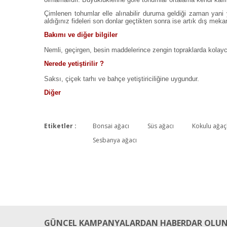
Çimlenen tohumlar elle alınabilir duruma geldiği zaman yani y
aldığınız fideleri son donlar geçtikten sonra ise artık dış mekana
Bakımı ve diğer bilgiler
Nemli, geçirgen, besin maddelerince zengin topraklarda kolayca
Nerede yetiştirilir ?
Saksı, çiçek tarhı ve bahçe yetiştiriciliğine uygundur.
Diğer
Etiketler :
Bonsai ağacı
Süs ağacı
Kokulu ağaç
Sesbanya ağacı
GÜNCEL KAMPANYALARDAN HABERDAR OLUN