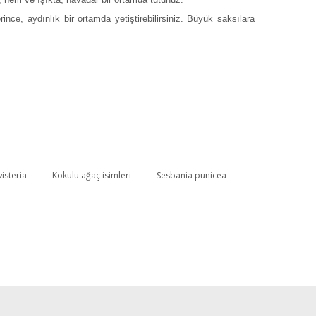
nce, aydınlık bir ortamda yetiştirebilirsiniz. Büyük saksılara
wisteria
Kokulu ağaç isimleri
Sesbania punicea