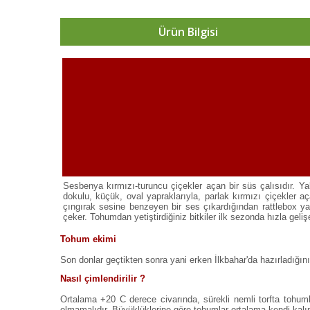
Ürün Bilgisi
Sesbenya kırmızı-turuncu çiçekler açan bir süs çalısıdır. Y
dokulu, küçük, oval yapraklarıyla, parlak kırmızı çiçekler 
çıngırak sesine benzeyen bir ses çıkardığından rattlebox yani
çeker. Tohumdan yetiştirdiğiniz bitkiler ilk sezonda hızla gelişe
Tohum ekimi
Son donlar geçtikten sonra yani erken İlkbahar'da hazırladığın
Nasıl çimlendirilir ?
Ortalama +20 C derece civarında, sürekli nemli torfta tohum
olmamalıdır. Büyüklüklerine göre tohumlar ortalama kendi kalınl