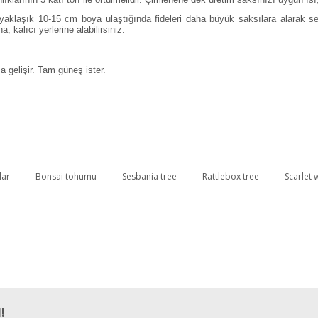
aklaşık 10-15 cm boya ulaştığında fideleri daha büyük saksılara alarak seri
, kalıcı yerlerine alabilirsiniz.
 gelişir. Tam güneş ister.
lar
Bonsai tohumu
Sesbania tree
Rattlebox tree
Scarlet 
Bu ürüne ilk yorumu siz yapın!
Yorum Yaz
!