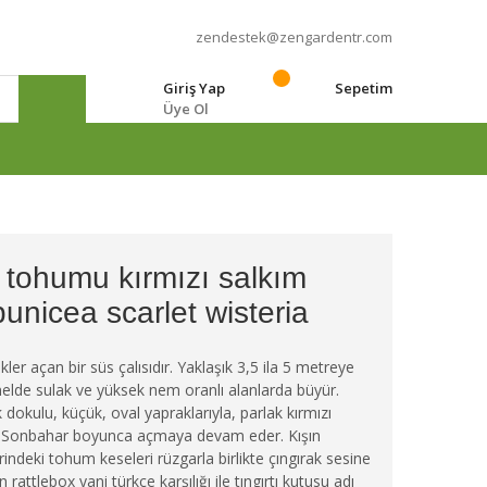
zendestek@zengardentr.com
Giriş Yap
Sepetim
Üye Ol
e
tohumu kırmızı salkım
unicea scarlet wisteria
ler açan bir süs çalısıdır. Yaklaşık 3,5 ila 5 metreye
elde sulak ve yüksek nem oranlı alanlarda büyür.
ık dokulu, küçük, oval yapraklarıyla, parlak kırmızı
 ve Sonbahar boyunca açmaya devam eder. Kışın
rindeki tohum keseleri rüzgarla birlikte çıngırak sesine
rattlebox yani türkçe karşılığı ile tıngırtı kutusu adı