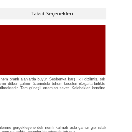
Taksit Seçenekleri
em oranlı alanlarda büyür. Sesbenya karşılıklı dizilmiş, sık
nı döken çalının üzerindeki tohum keseleri rüzgarla birlikte
etilmektedir. Tam güneşli ortamları sever. Kelebekleri kendine
imlenme gerçekleşene dek nemli kalmalı asla çamur gibi ıslak
ı, nem ve ışıkta, havadar bir ortamda tutunuz.