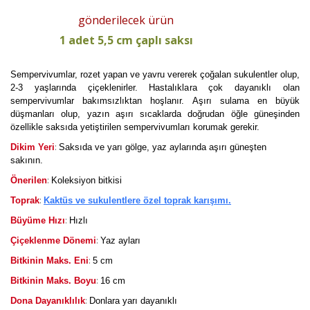
gönderilecek ürün
1 adet 5,5 cm çaplı saksı
Sempervivumlar, rozet yapan ve yavru vererek çoğalan sukulentler olup,
2-3 yaşlarında çiçeklenirler. Hastalıklara çok dayanıklı olan
sempervivumlar bakımsızlıktan hoşlanır. Aşırı sulama en büyük
düşmanları olup, yazın aşırı sıcaklarda doğrudan öğle güneşinden
özellikle saksıda yetiştirilen sempervivumları korumak gerekir.
:
Dikim Yeri
Saksıda ve yarı gölge, yaz aylarında aşırı güneşten
sakının.
:
Önerilen
Koleksiyon bitkisi
:
Toprak
Kaktüs ve sukulentlere özel toprak karışımı.
:
Büyüme Hızı
Hızlı
:
Çiçeklenme Dönemi
Yaz ayları
:
Bitkinin Maks. Eni
5 cm
:
Bitkinin Maks. Boyu
16 cm
:
Dona Dayanıklılık
Donlara yarı dayanıklı