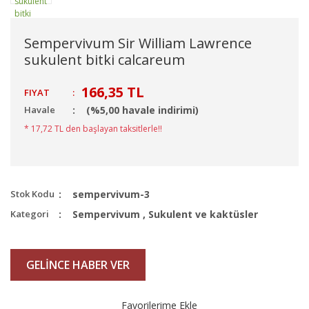
Sempervivum Sir William Lawrence
sukulent bitki calcareum
166,35 TL
FIYAT
:
Havale
(%5,00 havale indirimi)
* 17,72 TL den başlayan taksitlerle!!
Stok Kodu
sempervivum-3
Kategori
Sempervivum
,
Sukulent ve kaktüsler
GELİNCE HABER VER
Favorilerime Ekle