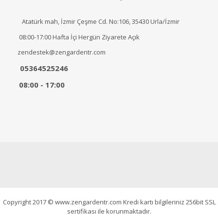
Atatürk mah, İzmir Çeşme Cd. No:106, 35430 Urla/İzmir
08:00-17:00 Hafta İçi Hergün Ziyarete Açık
zendestek@zengardentr.com
05364525246
08:00 - 17:00
Copyright 2017 © www.zengardentr.com Kredi kartı bilgileriniz 256bit SSL
sertifikası ile korunmaktadır.