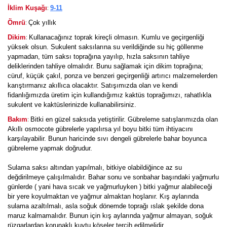
:
İklim Kuşağı
9-11
:
Ömrü
Çok yıllık
:
Dikim
Kullanacağınız toprak kireçli olmasın. Kumlu ve geçirgenliği
yüksek olsun. Sukulent saksılarına su verildiğinde su hiç göllenme
yapmadan, tüm saksı toprağına yayılıp, hızla saksının tahliye
deliklerinden tahliye olmalıdır. Bunu sağlamak için dikim toprağına;
cüruf, küçük çakıl, ponza ve benzeri geçirgenliği artırıcı malzemelerden
karıştırmanız akıllıca olacaktır. Satışımızda olan ve kendi
fidanlığımızda üretim için kullandığımız kaktüs toprağımızı, rahatlıkla
sukulent ve kaktüslerinizde kullanabilirsiniz.
:
Bakım
Bitki en güzel saksıda yetiştirilir. Gübreleme satışlarımızda olan
Akıllı osmocote gübrelerle yapılırsa yıl boyu bitki tüm ihtiyacını
karşılayabilir. Bunun haricinde sıvı dengeli gübrelerle bahar boyunca
gübreleme yapmak doğrudur.
Sulama saksı altından yapılmalı, bitkiye olabildiğince az su
değdirilmeye çalışılmalıdır. Bahar sonu ve sonbahar başındaki yağmurlu
günlerde ( yani hava sıcak ve yağmurluyken ) bitki yağmur alabileceği
bir yere koyulmaktan ve yağmur almaktan hoşlanır. Kış aylarında
sulama azaltılmalı, asla soğuk dönemde toprağı ıslak şekilde dona
maruz kalmamalıdır. Bunun için kış aylarında yağmur almayan, soğuk
rüzgarlardan korunaklı kuytu köşeler tercih edilmelidir.