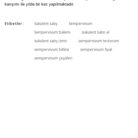
karışımı ile yılda bir kez yapılmaktadır.
Etiketler :
Sukulent satış
Sempervivum
Bu ürüne ilk yorumu siz yapın!
Sempervivum bakımı
sukulent satın al
sukulent satış izmir
sempervivum tectorum
sempervivum bitkisi
sempervivum fiyat
Yorum Yaz
sempervivum çeşitleri