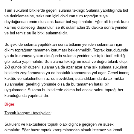
Tüm sukulent bitkilerde geçerli sulama tekniği
: Sulama yapıldığında bol
ve derinlemesine, saksının içini dolduran tüm toprağın suya
doyduğundan emin olunacak kadar bol yapılmalıdır. Eğer alt toprak kuru
kalmış olabileceği düşünülür ise ilk sulamadan 15 dakika sonra yeniden
ve bol temiz su ile bitki sulanmalıdır.
Bu şekilde sulama yapıldıktan sonra bitkinin yeniden sulanması için
dikim toprağının tamamen kuruması beklenmelidir. Toprak kuruduğunda
ya da kurumaya yakın olduğunda sulama yeniden ve tıpkı tarif edildiği
gibi bolca yapılmalıdır. Bu sulama tekniği en ideal ve doğru teknik olup,
2-3 günde bir düzenli sulama ya da azar azar ama sık sulama sukulent
bitkilerin zayıflamasına ya da hastalık kapmasına yol açar. Genel inanış
kaktüs ve sukulentlerin az su sevdikleri, sulandıklarında da az miktar
sulanmaları gerektiği yönünde olsa da bu tamamen hatalı bir
uygulamadır. Sulama bu bitkilerde daima bol ancak saksı toprağı her
kuruduğunda yapılmalıdır.
:
Diğer
Toprak karışımı tavsiyeleri
:
Sukulent ve kaktüslerde toprak olabildiğince geçirgen ve süzek
olmalıdır. Eğer hazır toprak karışımlarından almak istemez ve kendi