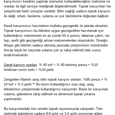
karışımınızı kendiniz yapmak isterseniz kullanabileceğiniz malzeme ve
oranları ile ilgili tavsiye niteliğinde bilgilendirmedir. Toprak karışımları her
yetiştiricide farklı sonuçlar verebilir. Bitki sağlığı sadece toprak karışımı
ile değil, ortam, besleme, sulama ve ışık faktörlerine doğrudan bağlıdır.
Kendi karışımınızı hazırlarken mutlaka geçirgenlik ön planda olmalıdır.
Toprak karışımınızı bu bitkilere uygun geçirgenlikte hazırlamak için
kullandığınız malzemenin en az yüzde 50 si ponza, dalaman çakılı, lav
taşı, perlit gibi geçirgenliği artıran malzemelerden oluşmalıdır. Örneğin
lithops gibi bitkileri sadece elenmiş ponzada yetiştirmeniz mümkündür.
Ancak böyle bir seçimde sulama çok iyi takip edilmeli bitki susuz
bırakılmamalıdır.
Genel karışım oranları
: % 40 torf + % 40 elenmiş ponza + %10
hindistan cevizi torfu + %10 perlit
Zengarden fidanlık anaç bitki toprak karışım oranları: %85 ponza + %
10 torf + % 5 perlit ** Bu bizim kullandığımız oran olup, anaç
bitkilerimizi yetiştirmede kullandığımız karışımdır. Böyle bir karışımda
sulama, gübreleme takip edilmeli ve dönemsel toprak yıkama
yapılmalıdır.
Bu karışımlardaki tüm ürünler toprak reyonumuzda satıştadır. Tüm
üretimde gübreleme sadece 8-9 aylık ve 3-4 aylık osmocote gübre