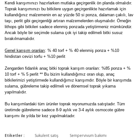
Kendi karışımınızı hazırlarken mutlaka geçirgenlik ön planda olmalıdır.
Toprak karışımınızı bu bitkilere uygun geçirgenlikte hazırlamak için
kullandığınız malzemenin en az yüzde 50 si ponza, dalaman çakılı, lav
taşı, perlit gibi geçirgenliği artıran malzemelerden oluşmalıdır. Örneğin
lithops gibi bitkileri sadece elenmiş ponzada yetiştirmeniz mümkündür.
Ancak böyle bir seçimde sulama çok iyi takip edilmeli bitki susuz
bırakılmamalıdır.
Genel karışım oranları
: % 40 torf + % 40 elenmiş ponza + %10
hindistan cevizi torfu + %10 perlit
Zengarden fidanlık anaç bitki toprak karışım oranları: %85 ponza + %
10 torf + % 5 perlit ** Bu bizim kullandığımız oran olup, anaç
bitkilerimizi yetiştirmede kullandığımız karışımdır. Böyle bir karışımda
sulama, gübreleme takip edilmeli ve dönemsel toprak yıkama
yapılmalıdır.
Bu karışımlardaki tüm ürünler toprak reyonumuzda satıştadır. Tüm
üretimde gübreleme sadece 8-9 aylık ve 3-4 aylık osmocote gübre
karışımı ile yılda bir kez yapılmaktadır.
Etiketler :
Sukulent satış
Sempervivum bakımı