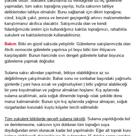
yüksek olsun. Sukulent saksılarına su verildiğinde su hiç göllenme
yapmadan, tüm saksı toprağına yayılıp, hızla saksının tahliye
deliklerinden tahliye olmalıdır. Bunu sağlamak için dikim toprağına;
cüruf, küçük çakıl, ponza ve benzeri geçirgenliği artırıcı malzemelerden
karıştırmanız akıllıca olacaktır. Satışımızda olan ve kendi
fidanlığımızda üretim için kullandığımız kaktüs toprağımızı, rahatlıkla
sukulent ve kaktüslerinizde kullanabilirsiniz.
:
Bakım
Bitki en güzel saksıda yetiştirilir. Gübreleme satışlarımızda olan
Akıllı osmocote gübrelerle yapılırsa yıl boyu bitki tüm ihtiyacını
karşılayabilir. Bunun haricinde sıvı dengeli gübrelerle bahar boyunca
gübreleme yapmak doğrudur.
Sulama saksı altından yapılmalı, bitkiye olabildiğince az su
değdirilmeye çalışılmalıdır. Bahar sonu ve sonbahar başındaki yağmurlu
günlerde ( yani hava sıcak ve yağmurluyken ) bitki yağmur alabileceği
bir yere koyulmaktan ve yağmur almaktan hoşlanır. Kış aylarında
sulama azaltılmalı, asla soğuk dönemde toprağı ıslak şekilde dona
maruz kalmamalıdır. Bunun için kış aylarında yağmur almayan, soğuk
rüzgarlardan korunaklı kuytu köşeler tercih edilmelidir.
Tüm sukulent bitkilerde geçerli sulama tekniği
: Sulama yapıldığında bol
ve derinlemesine, saksının içini dolduran tüm toprağın suya
doyduğundan emin olunacak kadar bol yapılmalıdır. Eğer alt toprak kuru