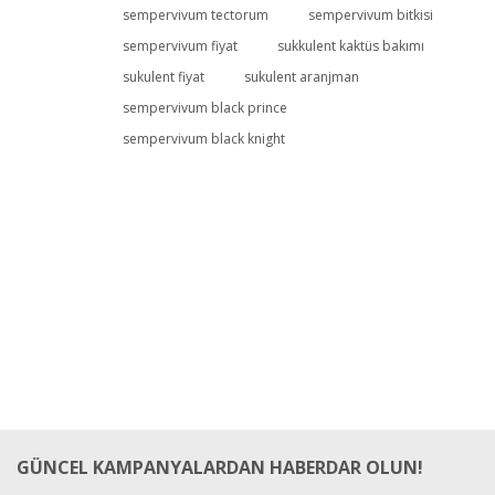
Bu ürüne ilk yorumu siz yapın!
sempervivum tectorum
sempervivum bitkisi
sempervivum fiyat
sukkulent kaktüs bakımı
sukulent fiyat
sukulent aranjman
Yorum Yaz
sempervivum black prince
sempervivum black knight
GÜNCEL KAMPANYALARDAN HABERDAR OLUN!