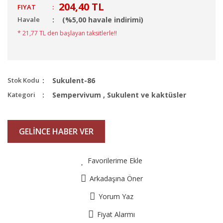
204,40 TL
FIYAT
:
Havale
(%5,00 havale indirimi)
* 21,77 TL den başlayan taksitlerle!!
Stok Kodu
Sukulent-86
Kategori
Sempervivum
,
Sukulent ve kaktüsler
GELİNCE HABER VER
Favorilerime Ekle
Arkadaşına Öner
Yorum Yaz
Fiyat Alarmı