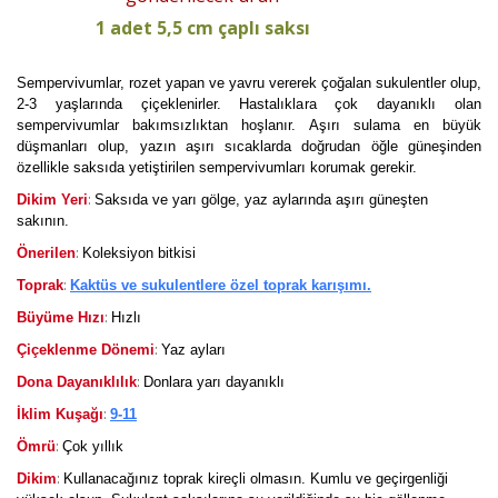
1 adet 5,5 cm çaplı saksı
Sempervivumlar, rozet yapan ve yavru vererek çoğalan sukulentler olup,
2-3 yaşlarında çiçeklenirler. Hastalıklara çok dayanıklı olan
sempervivumlar bakımsızlıktan hoşlanır. Aşırı sulama en büyük
düşmanları olup, yazın aşırı sıcaklarda doğrudan öğle güneşinden
özellikle saksıda yetiştirilen sempervivumları korumak gerekir.
:
Dikim Yeri
Saksıda ve yarı gölge, yaz aylarında aşırı güneşten
sakının.
:
Önerilen
Koleksiyon bitkisi
:
Toprak
Kaktüs ve sukulentlere özel toprak karışımı.
:
Büyüme Hızı
Hızlı
:
Çiçeklenme Dönemi
Yaz ayları
:
Dona Dayanıklılık
Donlara yarı dayanıklı
:
İklim Kuşağı
9-11
:
Ömrü
Çok yıllık
:
Dikim
Kullanacağınız toprak kireçli olmasın. Kumlu ve geçirgenliği