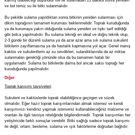
kalmış olabileceği düşünülür ise ilk sulamadan 15 dakika sonra yeniden
ve bol temiz su ile bitki sulanmalıdır.
Bu şekilde sulama yapıldıktan sonra bitkinin yeniden sulanması için
dikim toprağının tamamen kuruması beklenmelidir. Toprak kuruduğunda
ya da kurumaya yakın olduğunda sulama yeniden ve tıpkı tarif edildiği
gibi bolca yapılmalıdır. Bu sulama tekniği en ideal ve doğru teknik olup,
2-3 günde bir düzenli sulama ya da azar azar ama sık sulama sukulent
bitkilerin zayıflamasına ya da hastalık kapmasına yol açar. Genel inanış
kaktüs ve sukulentlerin az su sevdikleri, sulandıklarında da az miktar
sulanmaları gerektiği yönünde olsa da bu tamamen hatalı bir
uygulamadır. Sulama bu bitkilerde daima bol ancak saksı toprağı her
kuruduğunda yapılmalıdır.
:
Diğer
Toprak karışımı tavsiyeleri
:
Sukulent ve kaktüslerde toprak olabildiğince geçirgen ve süzek
olmalıdır. Eğer hazır toprak karışımlarından almak istemez ve kendi
karışımınızı kendiniz yapmak isterseniz kullanabileceğiniz malzeme ve
oranları ile ilgili tavsiye niteliğinde bilgilendirmedir. Toprak karışımları her
yetiştiricide farklı sonuçlar verebilir. Bitki sağlığı sadece toprak karışımı
ile değil, ortam, besleme, sulama ve ışık faktörlerine doğrudan bağlıdır.