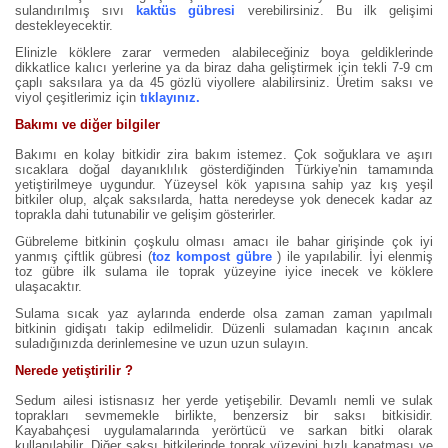
sulandırılmış sıvı
kaktüs gübresi
verebilirsiniz. Bu ilk gelişimi
destekleyecektir.
Elinizle köklere zarar vermeden alabileceğiniz boya geldiklerinde
dikkatlice kalıcı yerlerine ya da biraz daha geliştirmek için tekli 7-9 cm
çaplı saksılara ya da 45 gözlü viyollere alabilirsiniz. Üretim saksı ve
viyol çeşitlerimiz için
tıklayınız.
Bakımı ve diğer bilgiler
Bakımı en kolay bitkidir zira bakım istemez. Çok soğuklara ve aşırı
sıcaklara doğal dayanıklılık gösterdiğinden Türkiye'nin tamamında
yetiştirilmeye uygundur. Yüzeysel kök yapısına sahip yaz kış yeşil
bitkiler olup, alçak saksılarda, hatta neredeyse yok denecek kadar az
toprakla dahi tutunabilir ve gelişim gösterirler.
Gübreleme bitkinin çoşkulu olması amacı ile bahar girişinde çok iyi
yanmış çiftlik gübresi (
toz kompost gübre
) ile yapılabilir. İyi elenmiş
toz gübre ilk sulama ile toprak yüzeyine iyice inecek ve köklere
ulaşacaktır.
Sulama sıcak yaz aylarında enderde olsa zaman zaman yapılmalı
bitkinin gidişatı takip edilmelidir. Düzenli sulamadan kaçının ancak
suladığınızda derinlemesine ve uzun uzun sulayın.
Nerede yetiştirilir ?
Sedum ailesi istisnasız her yerde yetişebilir. Devamlı nemli ve sulak
toprakları sevmemekle birlikte, benzersiz bir saksı bitkisidir.
Kayabahçesi uygulamalarında yerörtücü ve sarkan bitki olarak
kullanılabilir. Diğer saksı bitkilerinde toprak yüzeyini hızlı kapatması ve