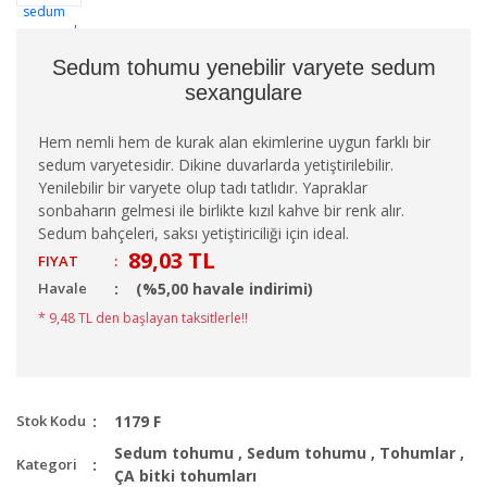
Sedum tohumu yenebilir varyete sedum
sexangulare
Hem nemli hem de kurak alan ekimlerine uygun farklı bir
sedum varyetesidir. Dikine duvarlarda yetiştirilebilir.
Yenilebilir bir varyete olup tadı tatlıdır. Yapraklar
sonbaharın gelmesi ile birlikte kızıl kahve bir renk alır.
Sedum bahçeleri, saksı yetiştiriciliği için ideal.
89,03 TL
FIYAT
:
Havale
(%5,00 havale indirimi)
* 9,48 TL den başlayan taksitlerle!!
Stok Kodu
1179 F
Sedum tohumu
,
Sedum tohumu
,
Tohumlar
,
Kategori
ÇA bitki tohumları