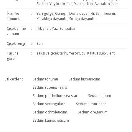
Sarkan, Yayılıcı örtücü, Yarı sarkan, Az bakım ister
İklim ve
:
Yarı gölge, Güneşli, Dona dayanıklı, Sahil kesimi,
konumu
Kuraklığa dayanıklı, Sıcağa dayanıklı
Çiçeklenme
:
İlkbahar, Yaz, Sonbahar
zamanı
Çiçek rengi
:
Sarı
Türüne
:
saksı ve çiçek tarhı, Yerörtücü, Kaktüs sukkulent
göre
Etiketler :
Sedum tohumu
Sedum hispanicum
Bu ürüne ilk yorumu siz yapın!
Sedum rubens lizard
Sedum pulchellum sea star
Sedum album
Sedum sexangulare
Sedum ussuriense
Yorum Yaz
Sedum ochroleucum
Sedum oreganum
Sedum kamschaticum