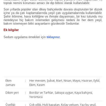
toprak nemini koruması amacı ile dip bitkisi olarak kullanılabilir.
Son yıllarda popüler olan dikey bahçelerde duvara oluşturulan bir düzek
içine ya da çatı kaplamalarında yeşil çatı uygulamalarında kullanılabilir.
Şehir iklimine, hava kirliliğine ve ihmale dayanması, bir kez tutundu mu
neredeyse hiç bakım istemeden gelişmesi nedeni ile her dem yeşil,
bakım istemeyen bitki arayanların gözdesidir Sedumlar.
Ek bilgiler
Sedum uygulama örnekleri için
tıklayınız
.
Ekim
:
Her mevsim, Şubat, Mart, Nisan, Mayıs, Haziran, Eylül,
zamanı
Ekim, Kasım
Dikim yeri
:
Bordür ve Tarhlar, Saksıya uygun, Kaya bahçesi,
Yerörtücü
Özelliği
:
Çok yıllık, Hızlı kapatan, Kolay yetişen, Yaz kış yeşil,