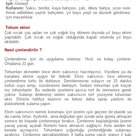
Işık:
Güneşli
Kullanım:
Saksı, bordür, kaya bahçesi, çatı, dikey bahçe, uzun süre
ihmal edilebilen yazlık bahçeleri, yıl boyu yeşil ve düzenli görülmesi
için mezarlıklar
Tohum ekimi
Çok sıcak yaz ayları ve çok soğuk kış dönemi dışında yıl boyu ekimi
yapılabilir. Çok sıcak ve soğuk olduğunda kapalı ortamda yıl boyu
ekilebilir.
Nasıl çimlendirilir ?
Çimlendirme için ön uygulama istemez. Hızlı ve kolay çimlenir.
Ortalama 21 gün.
Tohumları ekmeden önce ekim saksınızı hazırlayınız. Viyollere ya da
kasalara ekime uygun bir bitkidir. Ekim saksınızı ince elenmiş
çimlendirme torfu ile doldurun. Derinlemesine sulayın ve 15 dakika
torfun suyu emip, süzülmesini bekleyin. Sedum tohumları çok küçük
toz tohumlardır. Bu nedenle üzerlerini ayrıca torf ile örtmenize gerek
yoktur. Sulanıp dinlenmiş üretim saksınızın torf yüzeyine tohumları
ekin. Elinizle hafifçe bastırın ve birkez daha spray yardımı ile
püskürterek sulama yapın.
Ekim saksınızın nemini koruması için üzerini ışık geçiren bir plastik ya
da camla örtün. Aydınlık, ama doğrudan gün içinde asla güneş almayan
serince bir köşede çimlenmeye bırakın. Çimlenme başladığında üzerini
yavaş yavaş açarak filizlerin hava almasını sağlayın. Asla aniden bir
kerede açmayınız. Tohumların çoğunluğu çimlendiğinde sulamayı
azaltınız. Çimlenme gerçekleştikten 3 hafta sonra yazılı oranın 2 katı