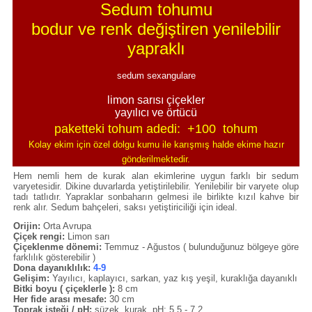
Sedum tohumu
bodur ve renk değiştiren yenilebilir
yapraklı
sedum sexangulare
limon sarısı çiçekler
yayılıcı ve örtücü
paketteki tohum adedi: +100 tohum
Kolay ekim için özel dolgu kumu ile karışmış halde ekime hazır
gönderilmektedir.
Hem nemli hem de kurak alan ekimlerine uygun farklı bir sedum
varyetesidir. Dikine duvarlarda yetiştirilebilir. Yenilebilir bir varyete olup
tadı tatlıdır. Yapraklar sonbaharın gelmesi ile birlikte kızıl kahve bir
renk alır. Sedum bahçeleri, saksı yetiştiriciliği için ideal.
Orijin:
Orta Avrupa
Çiçek rengi:
Limon sarı
Çiçeklenme dönemi:
Temmuz - Ağustos ( bulunduğunuz bölgeye göre
farklılık gösterebilir )
Dona dayanıklılık:
4-9
Gelişim:
Yayılıcı, kaplayıcı, sarkan, yaz kış yeşil, kuraklığa dayanıklı
Bitki boyu ( çiçeklerle ):
8 cm
Her fide arası mesafe:
30 cm
Toprak isteği / pH:
süzek, kurak, pH: 5.5 - 7.2