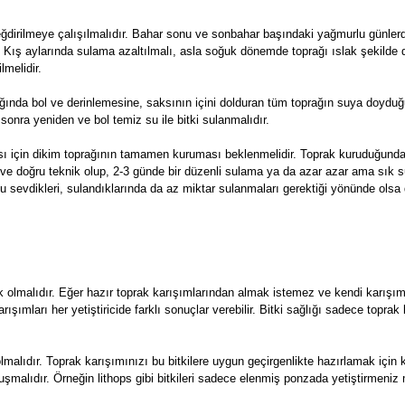
değdirilmeye çalışılmalıdır. Bahar sonu ve sonbahar başındaki yağmurlu günle
. Kış aylarında sulama azaltılmalı, asla soğuk dönemde toprağı ıslak şekilde
lmelidir.
ğında bol ve derinlemesine, saksının içini dolduran tüm toprağın suya doyduğ
sonra yeniden ve bol temiz su ile bitki sulanmalıdır.
ası için dikim toprağının tamamen kuruması beklenmelidir. Toprak kuruduğun
eal ve doğru teknik olup, 2-3 günde bir düzenli sulama ya da azar azar ama sık 
u sevdikleri, sulandıklarında da az miktar sulanmaları gerektiği yönünde olsa
k olmalıdır. Eğer hazır toprak karışımlarından almak istemez ve kendi karışı
 karışımları her yetiştiricide farklı sonuçlar verebilir. Bitki sağlığı sadece topr
olmalıdır. Toprak karışımınızı bu bitkilere uygun geçirgenlikte hazırlamak iç
n oluşmalıdır. Örneğin lithops gibi bitkileri sadece elenmiş ponzada yetiştirme