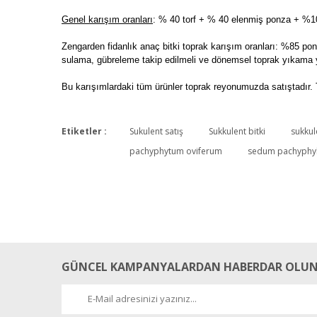
Genel karışım oranları
: % 40 torf + % 40 elenmiş ponza + %10 
Zengarden fidanlık anaç bitki toprak karışım oranları: %85 ponz
sulama, gübreleme takip edilmeli ve dönemsel toprak yıkama y
Bu karışımlardaki tüm ürünler toprak reyonumuzda satıştadır. 
Etiketler :
Sukulent satış
Sukkulent bitki
sukkule
pachyphytum oviferum
sedum pachyphy
GÜNCEL KAMPANYALARDAN HABERDAR OLUN