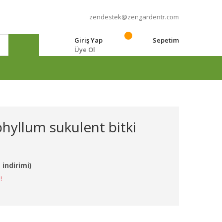
zendestek@zengardentr.com
Giriş Yap
Sepetim
Üye Ol
e
yllum sukulent bitki
 indirimi)
!