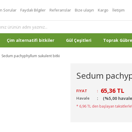
an Sorular
Faydalı Bilgiler
Referanslar
Bize ulaşın
Kargo
İletişim
Çim alternatifi bitkiler
Gül Çeşitleri
Toprak Gübr
Sedum pachyphyllum sukulent bitki
Sedum pachyph
65,36 TL
FIYAT
:
Havale
(%5,00 havale
* 6,96 TL den başlayan taksitlerle!