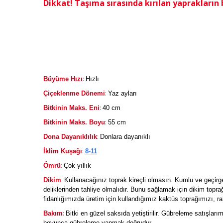
Dikkat! Taşıma sırasında kırılan yaprakların 
:
Büyüme Hızı
Hızlı
:
Çiçeklenme Dönemi
Yaz ayları
:
Bitkinin Maks. Eni
40 cm
:
Bitkinin Maks. Boyu
55 cm
:
Dona Dayanıklılık
Donlara dayanıklı
:
İklim Kuşağı
8-11
:
Ömrü
Çok yıllık
:
Dikim
Kullanacağınız toprak kireçli olmasın. Kumlu ve geçirg
deliklerinden tahliye olmalıdır. Bunu sağlamak için dikim topra
fidanlığımızda üretim için kullandığımız kaktüs toprağımızı, rah
:
Bakım
Bitki en güzel saksıda yetiştirilir. Gübreleme satışları
boyunca gübreleme yapmak doğrudur.