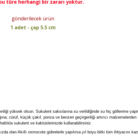
bu türe herhangi bir zararı yoktur.
gönderilecek ürün
1 adet - çap 5.5 cm
enliği yüksek olsun. Sukulent saksılarına su verildiğinde su hiç göllenme yap
ğına; cüruf, küçük çakıl, ponza ve benzeri geçirgenliği artırıcı malzemelerden 
atlıkla sukulent ve kaktüslerinizde kullanabilirsiniz.
mızda olan Akıllı osmocote gübrelerle yapılırsa yıl boyu bitki tüm ihtiyacını kar