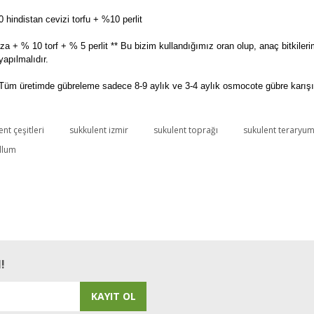
hindistan cevizi torfu + %10 perlit
a + % 10 torf + % 5 perlit ** Bu bizim kullandığımız oran olup, anaç bitkileri
apılmalıdır.
Tüm üretimde gübreleme sadece 8-9 aylık ve 3-4 aylık osmocote gübre karışımı
nt çeşitleri
sukkulent izmir
sukulent toprağı
sukulent teraryu
Bu ürüne ilk yorumu siz yapın!
llum
Yorum Yaz
!
KAYIT OL