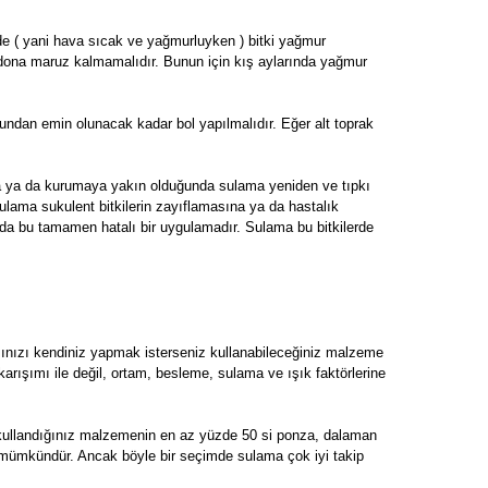
rde ( yani hava sıcak ve yağmurluyken ) bitki yağmur
 dona maruz kalmamalıdır. Bunun için kış aylarında yağmur
undan emin olunacak kadar bol yapılmalıdır. Eğer alt toprak
da ya da kurumaya yakın olduğunda sulama yeniden ve tıpkı
sulama sukulent bitkilerin zayıflamasına ya da hastalık
 da bu tamamen hatalı bir uygulamadır. Sulama bu bitkilerde
mınızı kendiniz yapmak isterseniz kullanabileceğiniz malzeme
ak karışımı ile değil, ortam, besleme, sulama ve ışık faktörlerine
in kullandığınız malzemenin en az yüzde 50 si ponza, dalaman
niz mümkündür. Ancak böyle bir seçimde sulama çok iyi takip