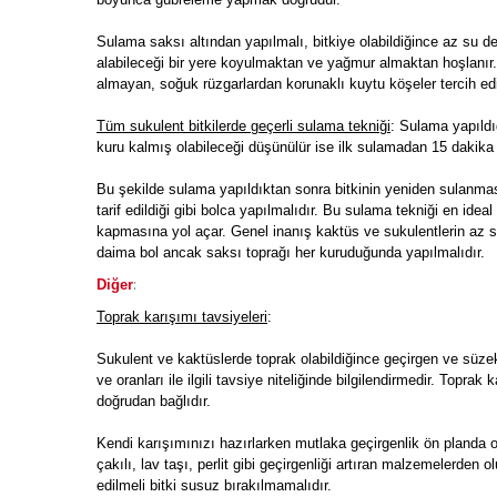
Sulama saksı altından yapılmalı, bitkiye olabildiğince az su 
alabileceği bir yere koyulmaktan ve yağmur almaktan hoşlanır
almayan, soğuk rüzgarlardan korunaklı kuytu köşeler tercih edi
Tüm sukulent bitkilerde geçerli sulama tekniği
: Sulama yapıldı
kuru kalmış olabileceği düşünülür ise ilk sulamadan 15 dakika 
Bu şekilde sulama yapıldıktan sonra bitkinin yeniden sulanm
tarif edildiği gibi bolca yapılmalıdır. Bu sulama tekniği en id
kapmasına yol açar. Genel inanış kaktüs ve sukulentlerin az s
daima bol ancak saksı toprağı her kuruduğunda yapılmalıdır.
:
Diğer
Toprak karışımı tavsiyeleri
:
Sukulent ve kaktüslerde toprak olabildiğince geçirgen ve süze
ve oranları ile ilgili tavsiye niteliğinde bilgilendirmedir. Toprak
doğrudan bağlıdır.
Kendi karışımınızı hazırlarken mutlaka geçirgenlik ön planda 
çakılı, lav taşı, perlit gibi geçirgenliği artıran malzemelerde
edilmeli bitki susuz bırakılmamalıdır.