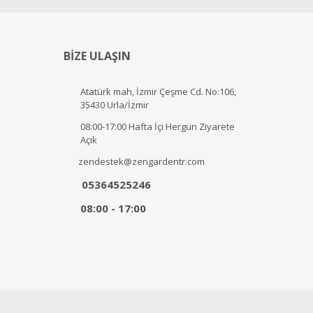
BİZE ULAŞIN
Atatürk mah, İzmir Çeşme Cd. No:106,
35430 Urla/İzmir
08:00-17:00 Hafta İçi Hergün Ziyarete
Açık
zendestek@zengardentr.com
05364525246
08:00 - 17:00