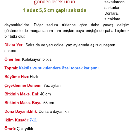
gönderilecek ürün
saksılardan
sarkarlar.
1 adet 5,5 cm çaplı saksıda
Donlara,
sıcaklara
dayanıklıdırlar. Diğer sedum türlerine göre daha yavaş gelişim
gösterselerde morganianum tam erişkin boya eriştiğinde paha biçilmez
bir bitki olur.
:
Dikim Yeri
Saksıda ve yarı gölge, yaz aylarında aşırı güneşten
sakının.
:
Önerilen
Koleksiyon bitkisi
:
Toprak
Kaktüs ve sukulentlere özel toprak karışımı.
:
Büyüme Hızı
Hızlı
:
Çiçeklenme Dönemi
Yaz ayları
:
Bitkinin Maks. Eni
40 cm
:
Bitkinin Maks. Boyu
55 cm
:
Dona Dayanıklılık
Donlara dayanıklı
:
İklim Kuşağı
7-11
:
Ömrü
Çok yıllık