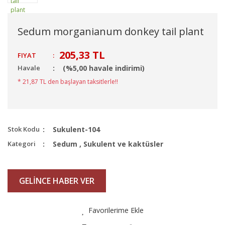
Sedum morganianum donkey tail plant
205,33 TL
FIYAT
:
Havale
(%5,00 havale indirimi)
* 21,87 TL den başlayan taksitlerle!!
Stok Kodu
Sukulent-104
Kategori
Sedum
,
Sukulent ve kaktüsler
GELİNCE HABER VER
Favorilerime Ekle