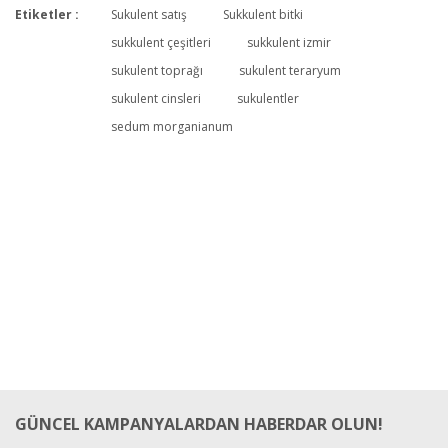
Etiketler :
Sukulent satış
Sukkulent bitki
Bu ürüne ilk yorumu siz yapın!
sukkulent çeşitleri
sukkulent izmir
sukulent toprağı
sukulent teraryum
sukulent cinsleri
sukulentler
Yorum Yaz
sedum morganianum
GÜNCEL KAMPANYALARDAN HABERDAR OLUN!