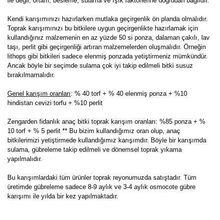
ile değil, ortam, besleme, sulama ve ışık faktörlerine doğrudan bağlıdır.
Kendi karışımınızı hazırlarken mutlaka geçirgenlik ön planda olmalıdır.
Toprak karışımınızı bu bitkilere uygun geçirgenlikte hazırlamak için
kullandığınız malzemenin en az yüzde 50 si ponza, dalaman çakılı, lav
taşı, perlit gibi geçirgenliği artıran malzemelerden oluşmalıdır. Örneğin
lithops gibi bitkileri sadece elenmiş ponzada yetiştirmeniz mümkündür.
Ancak böyle bir seçimde sulama çok iyi takip edilmeli bitki susuz
bırakılmamalıdır.
Genel karışım oranları
: % 40 torf + % 40 elenmiş ponza + %10
hindistan cevizi torfu + %10 perlit
Zengarden fidanlık anaç bitki toprak karışım oranları: %85 ponza + %
10 torf + % 5 perlit ** Bu bizim kullandığımız oran olup, anaç
bitkilerimizi yetiştirmede kullandığımız karışımdır. Böyle bir karışımda
sulama, gübreleme takip edilmeli ve dönemsel toprak yıkama
yapılmalıdır.
Bu karışımlardaki tüm ürünler toprak reyonumuzda satıştadır. Tüm
üretimde gübreleme sadece 8-9 aylık ve 3-4 aylık osmocote gübre
karışımı ile yılda bir kez yapılmaktadır.