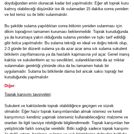
doyduğundan emin olunacak kadar bol yapılmalıdır. Eğer alt toprak kuru
kalmış olabileceği düşünülür ise ilk sulamadan 15 dakika sonra yeniden
ve bol temiz su ile bitki sulanmalıdır.
Bu şekilde sulama yapıldıktan sonra bitkinin yeniden sulanması için
dikim toprağının tamamen kuruması beklenmelidir. Toprak kuruduğunda
ya da kurumaya yakın olduğunda sulama yeniden ve tıpkı tarif edildiği
gibi bolca yapılmalıdır. Bu sulama tekniği en ideal ve doğru teknik olup,
2-3 günde bir düzenli sulama ya da azar azar ama sık sulama sukulent
bitkilerin zayıflamasına ya da hastalık kapmasına yol açar. Genel inanış
kaktüs ve sukulentlerin az su sevdikleri, sulandıklarında da az miktar
sulanmaları gerektiği yönünde olsa da bu tamamen hatalı bir
uygulamadır. Sulama bu bitkilerde daima bol ancak saksı toprağı her
kuruduğunda yapılmalıdır.
:
Diğer
Toprak karışımı tavsiyeleri
:
Sukulent ve kaktüslerde toprak olabildiğince geçirgen ve süzek
olmalıdır. Eğer hazır toprak karışımlarından almak istemez ve kendi
karışımınızı kendiniz yapmak isterseniz kullanabileceğiniz malzeme ve
oranları ile ilgili tavsiye niteliğinde bilgilendirmedir. Toprak karışımları her
yetiştiricide farklı sonuçlar verebilir. Bitki sağlığı sadece toprak karışımı