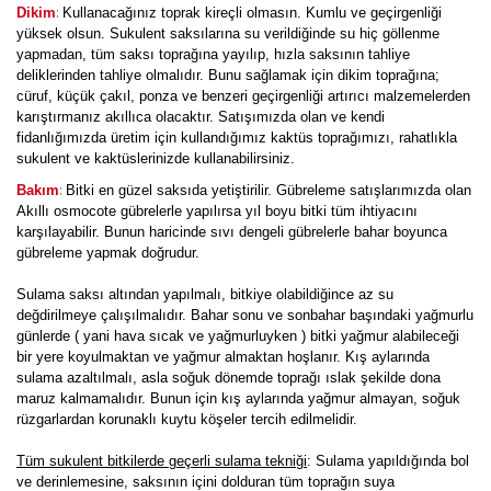
:
Dikim
Kullanacağınız toprak kireçli olmasın. Kumlu ve geçirgenliği
yüksek olsun. Sukulent saksılarına su verildiğinde su hiç göllenme
yapmadan, tüm saksı toprağına yayılıp, hızla saksının tahliye
deliklerinden tahliye olmalıdır. Bunu sağlamak için dikim toprağına;
cüruf, küçük çakıl, ponza ve benzeri geçirgenliği artırıcı malzemelerden
karıştırmanız akıllıca olacaktır. Satışımızda olan ve kendi
fidanlığımızda üretim için kullandığımız kaktüs toprağımızı, rahatlıkla
sukulent ve kaktüslerinizde kullanabilirsiniz.
:
Bakım
Bitki en güzel saksıda yetiştirilir. Gübreleme satışlarımızda olan
Akıllı osmocote gübrelerle yapılırsa yıl boyu bitki tüm ihtiyacını
karşılayabilir. Bunun haricinde sıvı dengeli gübrelerle bahar boyunca
gübreleme yapmak doğrudur.
Sulama saksı altından yapılmalı, bitkiye olabildiğince az su
değdirilmeye çalışılmalıdır. Bahar sonu ve sonbahar başındaki yağmurlu
günlerde ( yani hava sıcak ve yağmurluyken ) bitki yağmur alabileceği
bir yere koyulmaktan ve yağmur almaktan hoşlanır. Kış aylarında
sulama azaltılmalı, asla soğuk dönemde toprağı ıslak şekilde dona
maruz kalmamalıdır. Bunun için kış aylarında yağmur almayan, soğuk
rüzgarlardan korunaklı kuytu köşeler tercih edilmelidir.
Tüm sukulent bitkilerde geçerli sulama tekniği
: Sulama yapıldığında bol
ve derinlemesine, saksının içini dolduran tüm toprağın suya