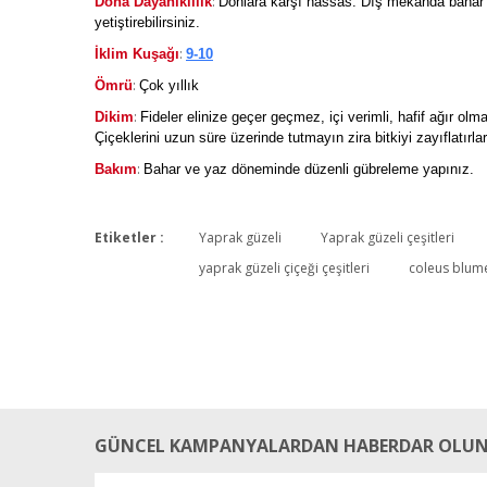
:
Dona Dayanıklılık
Donlara karşı hassas. Dış mekanda bahar ve 
yetiştirebilirsiniz.
:
İklim Kuşağı
9-10
:
Ömrü
Çok yıllık
:
Dikim
Fideler elinize geçer geçmez, içi verimli, hafif ağır olmay
Çiçeklerini uzun süre üzerinde tutmayın zira bitkiyi zayıflatırlar
:
Bakım
Bahar ve yaz döneminde düzenli gübreleme yapınız.
Etiketler :
Yaprak güzeli
Yaprak güzeli çeşitleri
yaprak güzeli çiçeği çeşitleri
coleus blum
GÜNCEL KAMPANYALARDAN HABERDAR OLUN