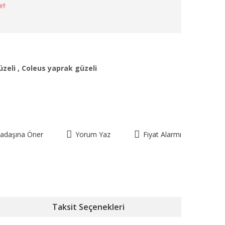
e!!
üzeli
,
Coleus yaprak güzeli
kadaşına Öner
Yorum Yaz
Fiyat Alarmı
Taksit Seçenekleri