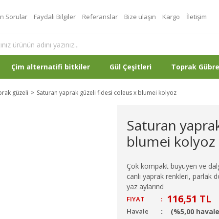
an Sorular
Faydalı Bilgiler
Referanslar
Bize ulaşın
Kargo
İletişim
Çim alternatifi bitkiler
Gül Çeşitleri
Toprak Gübr
rak güzeli
Saturan yaprak güzeli fidesi coleus x blumei kolyoz
Saturan yaprak
blumei kolyoz
Çok kompakt büyüyen ve dalgalı
canlı yaprak renkleri, parlak d
yaz aylarınd
116,51 TL
FIYAT
:
Havale
(%5,00 havale