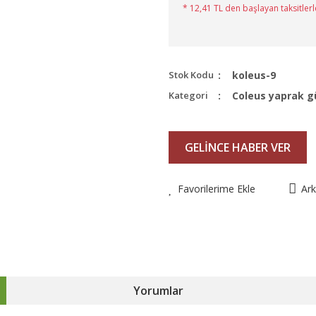
* 12,41 TL den başlayan taksitlerl
Stok Kodu
koleus-9
Kategori
Coleus yaprak g
GELİNCE HABER VER
Favorilerime Ekle
Ar
Yorumlar