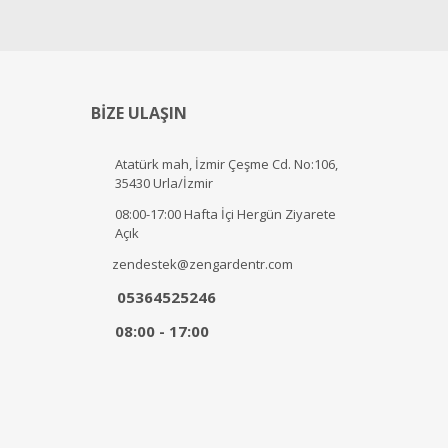
BİZE ULAŞIN
Atatürk mah, İzmir Çeşme Cd. No:106,
35430 Urla/İzmir
08:00-17:00 Hafta İçi Hergün Ziyarete
Açık
zendestek@zengardentr.com
05364525246
08:00 - 17:00