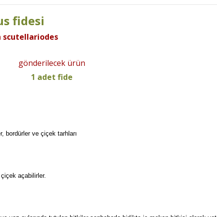
us fidesi
 scutellariodes
gönderilecek ürün
1 adet fide
 bordürler ve çiçek tarhları
içek açabilirler.