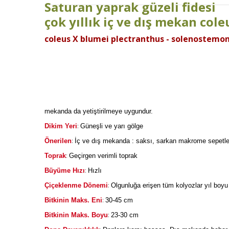
Saturan yaprak güzeli fidesi
çok yıllık iç ve dış mekan cole
coleus X blumei plectranthus - solenostemon
mekanda da yetiştirilmeye uygundur.
:
Dikim Yeri
Güneşli ve yarı gölge
:
Önerilen
İç ve dış mekanda : saksı, sarkan makrome sepetler,
:
Toprak
Geçirgen verimli toprak
:
Büyüme Hızı
Hızlı
:
Çiçeklenme Dönemi
Olgunluğa erişen tüm kolyozlar yıl boyu ç
:
Bitkinin Maks. Eni
30-45 cm
:
Bitkinin Maks. Boyu
23-30 cm