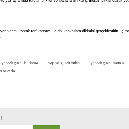
yaz aylarında tutulan bitkiler sonbaharla birlikte iç mekan bitkisi olarak yeti
an verimli toprak torf karışımı ile dolu saksılara dikimini gerçekleştirin. İç meka
.
yaprak güzeli budama
yaprak güzeli bitkisi
yaprak güzeli satın al
Bu ürüne ilk yorumu siz yapın!
ei nevada
Yorum Yaz
!