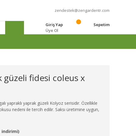
zendestek@zengardentr.com
Giriş Yap
Sepetim
Üye Ol
e
 güzeli fidesi coleus x
 yapraklı yaprak güzeli Kolyoz serisidir. Özellikle
okusu nedeni ile tercih edilir. Saksı üretimine uygun,
 indirimi)