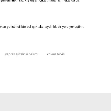
ştirilebilirler. Yaz kış dışarı çıkartmadan iç mekanda da
n yetiştiricilikte bol ışık alan aydınlık bir yere yerleştirin.
yaprak güzelinin bakımı
coleus bitkisi