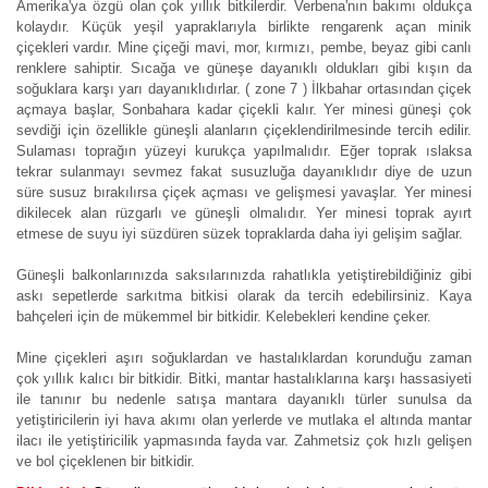
Amerika'ya özgü olan çok yıllık bitkilerdir. Verbena'nın bakımı oldukça
kolaydır. Küçük yeşil yapraklarıyla birlikte rengarenk açan minik
çiçekleri vardır. Mine çiçeği mavi, mor, kırmızı, pembe, beyaz gibi canlı
renklere sahiptir. Sıcağa ve güneşe dayanıklı oldukları gibi kışın da
soğuklara karşı yarı dayanıklıdırlar. ( zone 7 ) İlkbahar ortasından çiçek
açmaya başlar, Sonbahara kadar çiçekli kalır. Yer minesi güneşi çok
sevdiği için özellikle güneşli alanların çiçeklendirilmesinde tercih edilir.
Sulaması toprağın yüzeyi kurukça yapılmalıdır. Eğer toprak ıslaksa
tekrar sulanmayı sevmez fakat susuzluğa dayanıklıdır diye de uzun
süre susuz bırakılırsa çiçek açması ve gelişmesi yavaşlar. Yer minesi
dikilecek alan rüzgarlı ve güneşli olmalıdır. Yer minesi toprak ayırt
etmese de suyu iyi süzdüren süzek topraklarda daha iyi gelişim sağlar.
Güneşli balkonlarınızda saksılarınızda rahatlıkla yetiştirebildiğiniz gibi
askı sepetlerde sarkıtma bitkisi olarak da tercih edebilirsiniz. Kaya
bahçeleri için de mükemmel bir bitkidir. Kelebekleri kendine çeker.
Mine çiçekleri aşırı soğuklardan ve hastalıklardan korunduğu zaman
çok yıllık kalıcı bir bitkidir. Bitki, mantar hastalıklarına karşı hassasiyeti
ile tanınır bu nedenle satışa mantara dayanıklı türler sunulsa da
yetiştiricilerin iyi hava akımı olan yerlerde ve mutlaka el altında mantar
ilacı ile yetiştiricilik yapmasında fayda var. Zahmetsiz çok hızlı gelişen
ve bol çiçeklenen bir bitkidir.