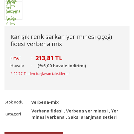
Karışık renk sarkan yer minesi çiçeği
fidesi verbena mix
213,81 TL
FIYAT
:
Havale
(%5,00 havale indirimi)
* 22,77 TL den başlayan taksitlerle!!
Stok Kodu
verbena-mix
Verbena fidesi
,
Verbena yer minesi
,
Yer
Kategori
minesi verbena
,
Saksı aranjman setleri