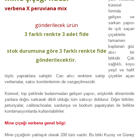
küresel
verbena X peruviana mix
formda
gelişen ve
sarkan yapısı
gönderilecek ürün
ile ışık saçan
3 farklı renkte 3 adet fide
çiçeklerle
tamamen
kaplanan göz
stok durumuna göre 3 farklı renkte fide
alıcı bir
bitkidir. Çok
gönderilecektir.
sağlıklı, koyu
yeşil ve hafif
tüylü yapraklara sahiptir. Can alıcı renklere sahip çiçekler açan
verbenalar, saksı kombinlerinin de vazgeçilmezidir.
Küresel, top şeklinde budanmadan gelişen yapısı, erişkinlik döneminde
yanlara doğru sarkarak dikili olduğu tüm saksıyı doldurur. Diğer bitkiler,
petunyalar, calibrachoalar, sardunya ve bodrum papatyaları ile birlikte
kombinasyonlarda kullanılabilirler.
Mine çiçeği verbena genel bilgi:
Mine çiçeğinin yaklaşık olarak 200 türü vardır. Bu bitki Kuzey ve Güney