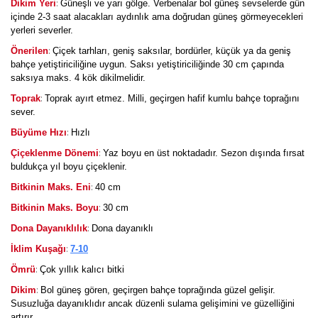
:
Dikim Yeri
Güneşli ve yarı gölge. Verbenalar bol güneş sevselerde gün
içinde 2-3 saat alacakları aydınlık ama doğrudan güneş görmeyecekleri
yerleri severler.
:
Önerilen
Çiçek tarhları, geniş saksılar, bordürler, küçük ya da geniş
bahçe yetiştiriciliğine uygun. Saksı yetiştiriciliğinde 30 cm çapında
saksıya maks. 4 kök dikilmelidir.
:
Toprak
Toprak ayırt etmez. Milli, geçirgen hafif kumlu bahçe toprağını
sever.
:
Büyüme Hızı
Hızlı
:
Çiçeklenme Dönemi
Yaz boyu en üst noktadadır. Sezon dışında fırsat
buldukça yıl boyu çiçeklenir.
:
Bitkinin Maks. Eni
40 cm
:
Bitkinin Maks. Boyu
30 cm
:
Dona Dayanıklılık
Dona dayanıklı
:
İklim Kuşağı
7-10
:
Ömrü
Çok yıllık kalıcı bitki
:
Dikim
Bol güneş gören, geçirgen bahçe toprağında güzel gelişir.
Susuzluğa dayanıklıdır ancak düzenli sulama gelişimini ve güzelliğini
artırır.