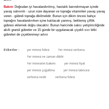
:
Bakım
Doğrudan iyi havalandırılmış, hastalık barındırmayan içinde
yavaş salınımlı - uzun süre dayanan ve toprağa vitaminleri yavaş yavaş
veren - gübreli toprağa dikilmelidir. Bunun için dikim öncesi bahçe
toprağını havalandırırken içine katılacak yanmış, beklemiş çiftlik
gübresi eklemek doğru olacaktır. Bunun haricinde saksı yetiştiriciliğinde
akıllı granül gübreler ve 15 günde bir uygulanacak çiçekli sıvı bitki
gübreleri de çiçeklenmeyi artırır
Etiketler :
yer minesi fidesi
Yer minesi verbena
Bu ürüne ilk yorumu siz yapın!
Yer minesi ne zaman dikilir
Yer minesinin bakımı
yer minesi fiyat
yer minesi çoğaltma
yer minesi latincesi
Yorum Yaz
verbena nedir
verbena fidesi