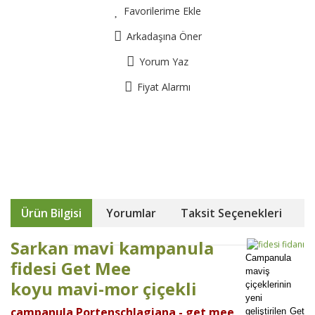
Favorilerime Ekle
Arkadaşına Öner
Yorum Yaz
Fiyat Alarmı
Ürün Bilgisi
Yorumlar
Taksit Seçenekleri
Sarkan mavi kampanula
Campanula
fidesi Get Mee
maviş
koyu mavi-mor çiçekli
çiçeklerinin
yeni
campanula Portenschlagiana - get mee
geliştirilen Get