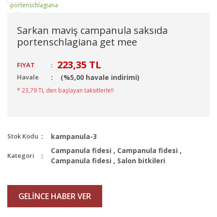
Sarkan maviş campanula saksıda
portenschlagiana get mee
223,35 TL
FIYAT
:
Havale
(%5,00 havale indirimi)
* 23,79 TL den başlayan taksitlerle!!
Stok Kodu
kampanula-3
Campanula fidesi
,
Campanula fidesi
,
Kategori
Campanula fidesi
,
Salon bitkileri
GELİNCE HABER VER