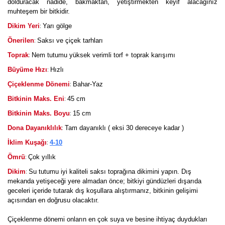
dolduracak nadide, bakmaktan, yetiştirmekten keyif alacağınız
muhteşem bir bitkidir.
:
Dikim Yeri
Yarı gölge
:
Önerilen
Saksı ve çiçek tarhları
:
Toprak
Nem tutumu yüksek verimli torf + toprak karışımı
:
Büyüme Hızı
Hızlı
:
Çiçeklenme Dönemi
Bahar-Yaz
:
Bitkinin Maks. Eni
45 cm
:
Bitkinin Maks. Boyu
15 cm
:
Dona Dayanıklılık
Tam dayanıklı ( eksi 30 dereceye kadar )
:
İklim Kuşağı
4-10
:
Ömrü
Çok yıllık
:
Dikim
Su tutumu iyi kaliteli saksı toprağına dikimini yapın. Dış
mekanda yetişeceği yere almadan önce; bitkiyi gündüzleri dışarıda
geceleri içeride tutarak dış koşullara alıştırmanız, bitkinin gelişimi
açısından en doğrusu olacaktır.
Çiçeklenme dönemi onların en çok suya ve besine ihtiyaç duydukları