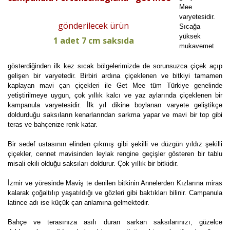
Mee
varyetesidir.
gönderilecek ürün
Sıcağa
yüksek
1 adet 7 cm saksıda
mukavemet
gösterdiğinden ilk kez sıcak bölgelerimizde de sorunsuzca çiçek açıp
gelişen bir varyetedir. Birbiri ardına çiçeklenen ve bitkiyi tamamen
kaplayan mavi çan çiçekleri ile Get Mee tüm Türkiye genelinde
yetiştirilmeye uygun, çok yıllık kalcı ve yaz aylarında çiçeklenen bir
kampanula varyetesidir. İlk yıl dikine boylanan varyete geliştikçe
doldurduğu saksıların kenarlarından sarkma yapar ve mavi bir top gibi
teras ve bahçenize renk katar.
Bir sedef ustasının elinden çıkmış gibi şekilli ve düzgün yıldız şekilli
çiçekler, cennet mavisinden leylak rengine geçişler gösteren bir tablu
misali ekili olduğu saksıları doldurur. Çok yıllık bir bitkidir.
İzmir ve yöresinde Maviş te denilen bitkinin Annelerden Kızlarına miras
kalarak çoğaltılıp yaşatıldığı ve gözleri gibi baktıkları bilinir. Campanula
latince adı ise küçük çan anlamına gelmektedir.
Bahçe ve terasınıza asılı duran sarkan saksılarınızı, güzelce