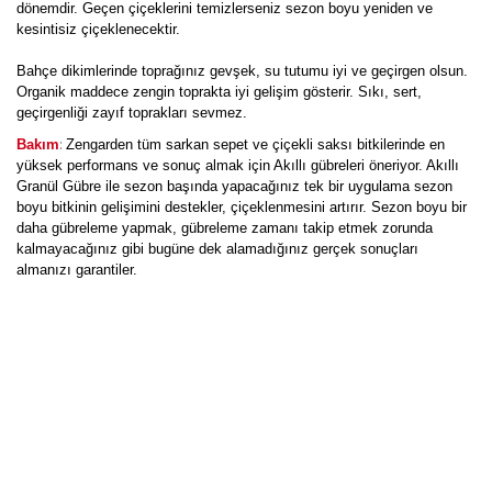
dönemdir. Geçen çiçeklerini temizlerseniz sezon boyu yeniden ve
kesintisiz çiçeklenecektir.
Bahçe dikimlerinde toprağınız gevşek, su tutumu iyi ve geçirgen olsun.
Organik maddece zengin toprakta iyi gelişim gösterir. Sıkı, sert,
geçirgenliği zayıf toprakları sevmez.
:
Bakım
Zengarden tüm sarkan sepet ve çiçekli saksı bitkilerinde en
yüksek performans ve sonuç almak için Akıllı gübreleri öneriyor. Akıllı
Granül Gübre ile sezon başında yapacağınız tek bir uygulama sezon
boyu bitkinin gelişimini destekler, çiçeklenmesini artırır. Sezon boyu bir
daha gübreleme yapmak, gübreleme zamanı takip etmek zorunda
kalmayacağınız gibi bugüne dek alamadığınız gerçek sonuçları
almanızı garantiler.
Adem Başkaya
Büyüme hızı yavaş ama 3. ayında çiçeklendi ve çiçek sayısı gittikçe
artıyor. Geçen çiçekler temizlenmeli. Güzel bir çiçek. Bu site beni hiç
yanıltmadı :)