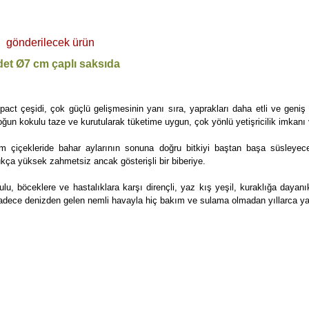
gönderilecek ürün
det Ø7 cm çaplı saksıda
ct çeşidi, çok güçlü gelişmesinin yanı sıra, yaprakları daha etli ve geniş ol
k yoğun kokulu taze ve kurutularak tüketime uygun, çok yönlü yetişricilik imkanı 
m çiçekleride bahar aylarının sonuna doğru bitkiyi baştan başa süsleye
kça yüksek zahmetsiz ancak gösterişli bir biberiye.
ulu, böceklere ve hastalıklara karşı dirençli, yaz kış yeşil, kuraklığa dayanı
sadece denizden gelen nemli havayla hiç bakım ve sulama olmadan yıllarca yaş