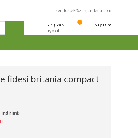
zendestek@zengardentr.com
Giriş Yap
Sepetim
Üye Ol
e
ye fidesi britania compact
 indirimi)
e!!