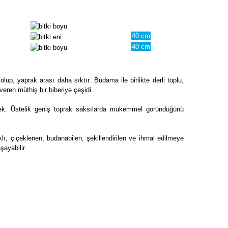
40 cm
40 cm
up, yaprak arası daha sıktır. Budama ile birlikte derli toplu,
veren müthiş bir biberiye çeşidi..
cek. Üstelik geniş toprak saksılarda mükemmel göründüğünü
klı, çiçeklenen, budanabilen, şekillendirilen ve ihmal edilmeye
ayabilir.