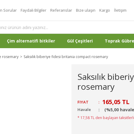
an Sorular
Faydalı Bilgiler
Referanslar
Bize ulaşın
Kargo
İletişim
Çim alternatifi bitkiler
Gül Çeşitleri
Toprak Gübr
ye rosemary
Saksılık biberiye fidesi britania compact rosemary
Saksılık biberi
rosemary
165,05 TL
FIYAT
:
Havale
(%5,00 havale
* 17,58 TL den başlayan taksitlerl