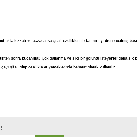
fakta lezzeti ve eczada ise şifalı özellikleri ile tanınır. İyi drene edilmiş bes
tikten sonra budanırlar. Çok dallanma ve sıkı bir görüntü isteyenler daha sık bu
 çayı şifalı olup özellikle et yemeklerinde baharat olarak kullanılır.
Bu ürüne ilk yorumu siz yapın!
Yorum Yaz
!