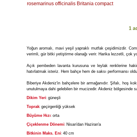
rosemarinus officinalis Britania compact
1 a
Yoğun aromalı, mavi yeşil yapraklı mutfak çeşidimizdir. Compa
verimli, gür bitki yetiştirme olanağı verir. Harika lezzetli, ço
Açık pembeden lavanta kurusuna ve leylak renklerine haki
hatırlatmak isteriz. Hem bahçe hem de saksı performansı oldu
Biberiye Akdeniz'in bahçelere bir armağanıdır. Şifalı, hoş kok
unutulmaya dahi gelebilen bir mucizedir. Akdeniz bölgesinde 
:
Dikim Yeri
güneşli
:
Toprak
geçirgenliği yüksek
:
Büyüme Hızı
orta
:
Çiçeklenme Dönemi
Nisan'dan Haziran'a
:
Bitkinin Maks. Eni
40 cm