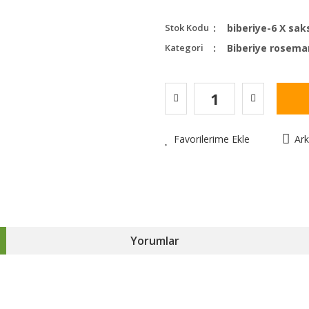
Stok Kodu
biberiye-6 X sak
Kategori
Biberiye rosema
Favorilerime Ekle
Ar
Yorumlar