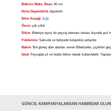
:
Bitkinin Maks. Boyu
40 cm
:
Dona Dayanıklılık
dayanıklı
:
İklim Kuşağı
4-10
:
Ömrü
çok yıllık
:
Dikim
Biberiye eşsiz bir peyzaj elemanı olması dışında asıl mut
:
Fidelenme
Saksıda ve bahçede kolaylıkla yetişirler.
:
Bakım
Bol güneş alan alanları seven Biberiyeler, çiçekleri geç
:
İdeal
Peyzajda çit ve bodür bitkisi olarak kullanılabilir. Yapılan
GÜNCEL KAMPANYALARDAN HABERDAR OLUN