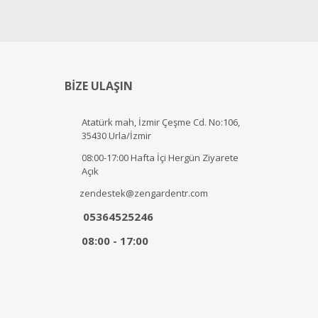
BİZE ULAŞIN
Atatürk mah, İzmir Çeşme Cd. No:106,
35430 Urla/İzmir
08:00-17:00 Hafta İçi Hergün Ziyarete
Açık
zendestek@zengardentr.com
05364525246
08:00 - 17:00