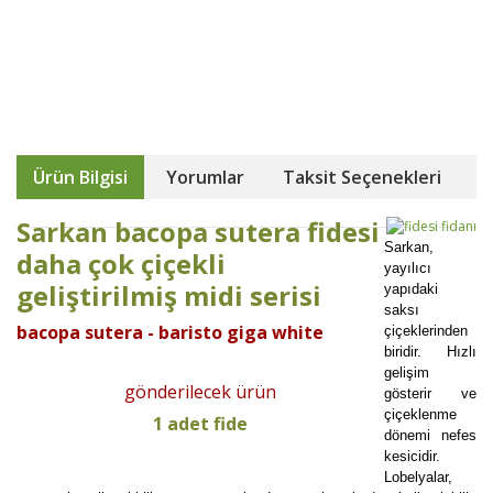
Ürün Bilgisi
Yorumlar
Taksit Seçenekleri
Sarkan bacopa sutera fidesi
Sarkan,
daha çok çiçekli
yayılıcı
geliştirilmiş midi serisi
yapıdaki
saksı
bacopa sutera - baristo giga white
çiçeklerinden
biridir. Hızlı
gelişim
gönderilecek ürün
gösterir ve
çiçeklenme
1 adet fide
dönemi nefes
kesicidir.
Lobelyalar,