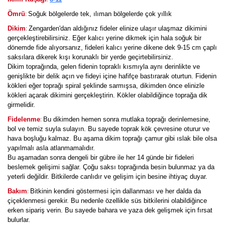
:
Ömrü
Soğuk bölgelerde tek, ılıman bölgelerde çok yıllık
:
Dikim
Zengarden'dan aldığınız fideler elinize ulaşır ulaşmaz dikimini
gerçekleştirebilirsiniz. Eğer kalıcı yerine dikmek için hala soğuk bir
dönemde fide alıyorsanız, fideleri kalıcı yerine dikene dek 9-15 cm çaplı
saksılara dikerek kışı korunaklı bir yerde geçirtebilirsiniz.
Dikim toprağında, gelen fidenin topraklı kısmıyla aynı derinlikte ve
genişlikte bir delik açın ve fideyi içine hafifçe bastırarak oturtun. Fidenin
kökleri eğer toprağı spiral şeklinde sarmışsa, dikimden önce elinizle
kökleri açarak dikimini gerçekleştirin. Kökler olabildiğince toprağa dik
girmelidir.
:
Fidelenme
Bu dikimden hemen sonra mutlaka toprağı derinlemesine,
bol ve temiz suyla sulayın. Bu sayede toprak kök çevresine oturur ve
hava boşluğu kalmaz. Bu aşama dikim toprağı çamur gibi ıslak bile olsa
yapılmalı asla atlanmamalıdır.
Bu aşamadan sonra dengeli bir gübre ile her 14 günde bir fideleri
beslemek gelişimi sağlar. Çoğu saksı toprağında besin bulunmaz ya da
yeterli değildir. Bitkilerde canlıdır ve gelişim için besine ihtiyaç duyar.
:
Bakım
Bitkinin kendini göstermesi için dallanması ve her dalda da
çiçeklenmesi gerekir. Bu nedenle özellikle süs bitkilerini olabildiğince
erken sipariş verin. Bu sayede bahara ve yaza dek gelişmek için fırsat
bulurlar.