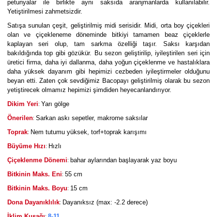
petunyalar ile birlikte aynı saksıda aranjmanlarda kullanılabilir.
Yetiştirilmesi zahmetsizdir.
Satışa sunulan çeşit, geliştirilmiş midi serisidir. Midi, orta boy çiçekleri
olan ve çiçekleneme döneminde bitkiyi tamamen beaz çiçeklerle
kaplayan seri olup, tam sarkma özelliği taşır. Saksı karşıdan
bakıldığında top gibi gözükür. Bu sezon geliştirilip, iyileştirilen seri için
üretici firma, daha iyi dallanma, daha yoğun çiçeklenme ve hastalıklara
daha yüksek dayanım gibi hepimizi cezbeden iyileştirmeler olduğunu
beyan etti. Zaten çok sevdiğimiz Bacopayı geliştirilmiş olarak bu sezon
yetiştirecek olmamız hepimizi şimdiden heyecanlandırıyor.
:
Dikim Yeri
Yarı gölge
:
Önerilen
Sarkan askı sepetler, makrome saksılar
:
Toprak
Nem tutumu yüksek, torf+toprak karışımı
:
Büyüme Hızı
Hızlı
:
Çiçeklenme Dönemi
bahar aylarından başlayarak yaz boyu
:
Bitkinin Maks. Eni
55 cm
:
Bitkinin Maks. Boyu
15 cm
:
Dona Dayanıklılık
Dayanıksız (max: -2.2 derece)
:
İklim Kuşağı
8-11