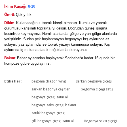
:
İklim Kuşağı
8-10
:
Ömrü
Çok yıllık
:
Dikim
Kullanacağınız toprak kireçli olmasın. Kumlu ve yaprak
çürüntüsü karışımlı toprakta iyi gelişir. Doğrudan güneş ışığına
kesinlikle koymayınız. Nemli alanlarda, gölge ve yarı gölge alanlarda
yetiştiriniz. Sudan pek hoşlanmayan begonyayı kış aylarında az
sulayın, yaz aylarında ise toprak yüzeyi kurumuşsa sulayın. Kış
aylarında iç mekana alarak soğuklardan koruyunuz.
:
Bakım
Bahar aylarından başlayarak Sonbahar'a kadar 15 günde bir
kompoze gübre uygulayınız.
Etiketler :
begonia dragon wing
sarkan begonya çiçeği
Bu ürüne ilk yorumu siz yapın!
sarkan begonya çeşitleri
begonya çiçeği satış
begonya çiçeği satın al
begonya saksı çiçeği bakımı
Yorum Yaz
satılık begonya çiçeği
çilli begonya çiçeği satın al
Begonya saksı çiçeği