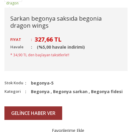
Sarkan begonya saksıda begonia
dragon wings
327,66 TL
FIYAT
:
Havale
(%5,00 havale indirimi)
* 34,90 TL den başlayan taksitlerle!!
Stok Kodu
begonya-5
Kategori
Begonya
,
Begonya sarkan
,
Begonya fidesi
GELİNCE HABER VER
Favorilerime Ekle