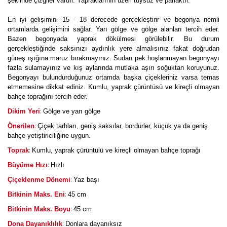
şeklinde çizgiler vardır. Yapraklarının üzeri tüysüz ve parlaktır.
En iyi gelişimini 15 - 18 derecede gerçekleştirir ve begonya nemli
ortamlarda gelişimini sağlar. Yarı gölge ve gölge alanları tercih eder.
Bazen begonyada yaprak dökülmesi görülebilir. Bu durum
gerçekleştiğinde saksınızı aydınlık yere almalısınız fakat doğrudan
güneş ışığına maruz bırakmayınız. Sudan pek hoşlanmayan begonyayı
fazla sulamayınız ve kış aylarında mutlaka aşırı soğuktan koruyunuz.
Begonyayı bulundurduğunuz ortamda başka çiçekleriniz varsa temas
etmemesine dikkat ediniz. Kumlu, yaprak çürüntüsü ve kireçli olmayan
bahçe toprağını tercih eder.
:
Dikim Yeri
Gölge ve yarı gölge
:
Önerilen
Çiçek tarhları, geniş saksılar, bordürler, küçük ya da geniş
bahçe yetiştiriciliğine uygun.
:
Toprak
Kumlu, yaprak çürüntülü ve kireçli olmayan bahçe toprağı
:
Büyüme Hızı
Hızlı
:
Çiçeklenme Dönemi
Yaz başı
:
Bitkinin Maks. Eni
45 cm
:
Bitkinin Maks. Boyu
45 cm
:
Dona Dayanıklılık
Donlara dayanıksız