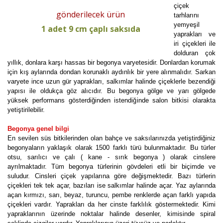
çiçek
gönderilecek ürün
tarhlarını
yemyeşil
1 adet 9 cm çaplı saksıda
yaprakları ve
iri çiçekleri ile
dolduran çok
yıllık, donlara karşı hassas bir begonya varyetesidir. Donlardan korumak
için kış aylarında dondan korunaklı aydınlık bir yere alınmalıdır. Sarkan
varyete ince uzun gür yaprakları, salkımlar halinde çiçeklerle bezendiği
yapısı ile oldukça göz alıcıdır. Bu begonya gölge ve yarı gölgede
yüksek performans gösterdiğinden istendiğinde salon bitkisi olarakta
yetiştirilebilir.
Begonya genel bilgi
En sevilen süs bitkilerinden olan bahçe ve saksılarınızda yetiştirdiğiniz
begonyaların yaklaşık olarak 1500 farklı türü bulunmaktadır. Bu türler
otsu, sarılıcı ve çalı ( kane - sırık begonya ) olarak cinslere
ayrılmaktadır. Tüm begonya türlerinin gövdeleri etli bir biçimde ve
suludur. Cinsleri çiçek yapılarına göre değişmektedir. Bazı türlerin
çiçekleri tek tek açar, bazıları ise salkımlar halinde açar. Yaz aylarında
açan kırmızı, sarı, beyaz, turuncu, pembe renklerde açan farklı yapıda
çiçekleri vardır. Yaprakları da her cinste farklılık göstermektedir. Kimi
yapraklarının üzerinde noktalar halinde desenler, kimisinde spiral