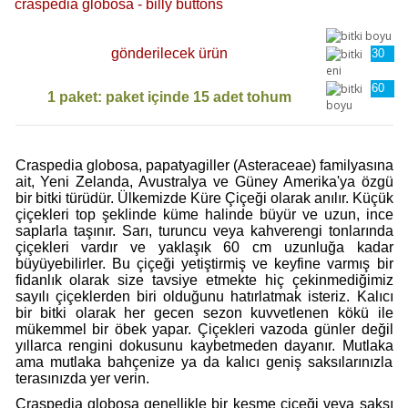
craspedia globosa - billy buttons
gönderilecek ürün
30
cm
60
1 paket: paket içinde 15 adet tohum
cm
Craspedia globosa, papatyagiller (Asteraceae) familyasına
ait, Yeni Zelanda, Avustralya ve Güney Amerika'ya özgü
bir bitki türüdür. Ülkemizde Küre Çiçeği olarak anılır. Küçük
çiçekleri top şeklinde küme halinde büyür ve uzun, ince
saplarla taşınır. Sarı, turuncu veya kahverengi tonlarında
çiçekleri vardır ve yaklaşık 60 cm uzunluğa kadar
büyüyebilirler. Bu çiçeği yetiştirmiş ve keyfine varmış bir
fidanlık olarak size tavsiye etmekte hiç çekinmediğimiz
sayılı çiçeklerden biri olduğunu hatırlatmak isteriz. Kalıcı
bir bitki olarak her gecen sezon kuvvetlenen kökü ile
mükemmel bir öbek yapar. Çiçekleri vazoda günler değil
yıllarca rengini dokusunu kaybetmeden dayanır. Mutlaka
ama mutlaka bahçenize ya da kalıcı geniş saksılarınızla
terasınızda yer verin.
Craspedia globosa genellikle bir kesme çiçeği veya saksı