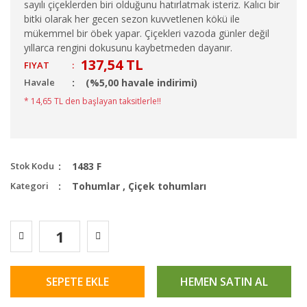
sayılı çiçeklerden biri olduğunu hatırlatmak isteriz. Kalıcı bir
bitki olarak her gecen sezon kuvvetlenen kökü ile
mükemmel bir öbek yapar. Çiçekleri vazoda günler değil
yıllarca rengini dokusunu kaybetmeden dayanır.
137,54 TL
FIYAT
:
Havale
(%5,00 havale indirimi)
* 14,65 TL den başlayan taksitlerle!!
Stok Kodu
1483 F
Kategori
Tohumlar
,
Çiçek tohumları
SEPETE EKLE
HEMEN SATIN AL