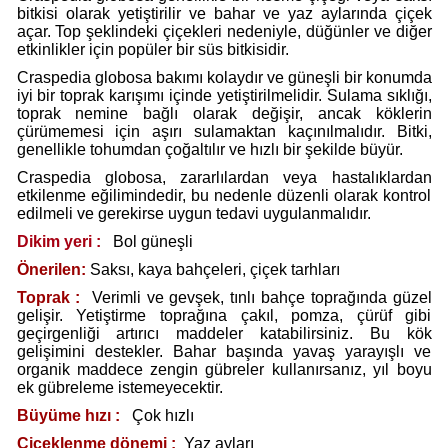
bitkisi olarak yetiştirilir ve bahar ve yaz aylarında çiçek
açar. Top şeklindeki çiçekleri nedeniyle, düğünler ve diğer
etkinlikler için popüler bir süs bitkisidir.
Craspedia globosa bakımı kolaydır ve güneşli bir konumda
iyi bir toprak karışımı içinde yetiştirilmelidir. Sulama sıklığı,
toprak nemine bağlı olarak değişir, ancak köklerin
çürümemesi için aşırı sulamaktan kaçınılmalıdır. Bitki,
genellikle tohumdan çoğaltılır ve hızlı bir şekilde büyür.
Craspedia globosa, zararlılardan veya hastalıklardan
etkilenme eğilimindedir, bu nedenle düzenli olarak kontrol
edilmeli ve gerekirse uygun tedavi uygulanmalıdır.
Dikim yeri :
Bol güneşli
Önerilen:
Saksı, kaya bahçeleri, çiçek tarhları
Toprak :
Verimli ve gevşek, tınlı bahçe toprağında güzel
gelişir. Yetiştirme toprağına çakıl, pomza, çürüf gibi
geçirgenliği artırıcı maddeler katabilirsiniz. Bu kök
gelişimini destekler. Bahar başında yavaş yarayışlı ve
organik maddece zengin gübreler kullanırsanız, yıl boyu
ek gübreleme istemeyecektir.
Büyüme hızı :
Çok hızlı
Çiçeklenme dönemi :
Yaz ayları