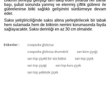
Bitkinin yerleşip geliştiği tarh takip eden yıllarda her bahar
başı, şubat sonunda yanmış ve elenmiş çiftlik gübresi ile
gübrelenirse bitki sağlıklı gelişimini sürdürmeye devam
eder.
Saksı yetiştiriciliğinde saksı altına yerleştirilecek bir tabak
hem sulamada hem de bitkinin nemini korumasında fayda
sağlayacaktır. Saksı derinliği en az 30 cm olmalıdır.
Etiketler :
craspedia globosa
Bu ürüne ilk yorumu siz yapın!
craspedia globosa drumstick
sarı küre çiçeği
sarı top çiçekli bir süs bitkisi
sarı top çiçek
sarı top çiçeği
sarı top kuru çiçek
Yorum Yaz
sarı top şeklinde çiçek