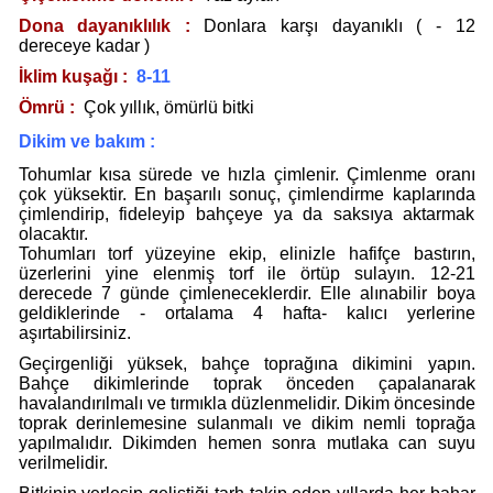
Dona dayanıklılık :
Donlara karşı dayanıklı ( - 12
dereceye kadar )
İklim kuşağı :
8-11
Ömrü :
Çok yıllık, ömürlü bitki
Dikim ve bakım :
Tohumlar kısa sürede ve hızla çimlenir. Çimlenme oranı
çok yüksektir. En başarılı sonuç, çimlendirme kaplarında
çimlendirip, fideleyip bahçeye ya da saksıya aktarmak
olacaktır.
Tohumları torf yüzeyine ekip, elinizle hafifçe bastırın,
üzerlerini yine elenmiş torf ile örtüp sulayın. 12-21
derecede 7 günde çimleneceklerdir. Elle alınabilir boya
geldiklerinde - ortalama 4 hafta- kalıcı yerlerine
aşırtabilirsiniz.
Geçirgenliği yüksek, bahçe toprağına dikimini yapın.
Bahçe dikimlerinde toprak önceden çapalanarak
havalandırılmalı ve tırmıkla düzlenmelidir. Dikim öncesinde
toprak derinlemesine sulanmalı ve dikim nemli toprağa
yapılmalıdır. Dikimden hemen sonra mutlaka can suyu
verilmelidir.