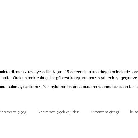
lanlara dikmeniz tavsiye edilir. Kışın -15 derecenin altına düşen bölgelerde to
atta sürekli olarak eski çiftlik gübresi karışıtırırsanız o yılı çok iyi geçirir ve 
 sulamayı arttırınız. Yaz aylarının başında budama yaparsanız daha fazla dal
Kasımpatı çiçeği
kasımpatı çiçek çeşitleri
Krizantem çiçeği
kriz