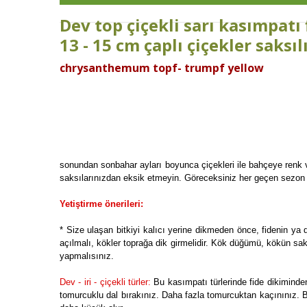
Dev top çiçekli sarı kasımpatı 
13 - 15 cm çaplı çiçekler saksı
chrysanthemum topf- trumpf yellow
sonundan sonbahar ayları boyunca çiçekleri ile bahçeye renk ve
saksılarınızdan eksik etmeyin. Göreceksiniz her geçen sezon bi
Yetiştirme önerileri:
* Size ulaşan bitkiyi kalıcı yerine dikmeden önce, fidenin ya
açılmalı, kökler toprağa dik girmelidir. Kök düğümü, kökün sak
yapmalısınız.
Dev - iri - çiçekli türler:
Bu kasımpatı türlerinde fide dikimind
tomurcuklu dal bırakınız. Daha fazla tomurcuktan kaçınınız. B