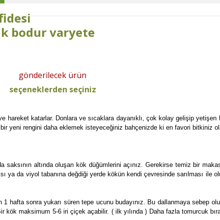
fidesi
lık bodur varyete
gönderilecek ürün
seçeneklerden seçiniz
 hareket katarlar. Donlara ve sıcaklara dayanıklı, çok kolay gelişip yetişen
r yeni rengini daha eklemek isteyeceğiniz bahçenizde ki en favori bitkiniz ol
 da saksının altında oluşan kök düğümlerini açınız. Gerekirse temiz bir maka
sı ya da viyol tabanına değdiği yerde kökün kendi çevresinde sarılması ile olu
en 1 hafta sonra yukarı süren tepe ucunu budayınız. Bu dallanmaya sebep olur
ir kök maksimum 5-6 iri çiçek açabilir. ( ilk yılında ) Daha fazla tomurcuk 