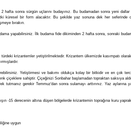
2 hafta sonra sürgün uçlarını budayınız. Bu budamadan sonra yeni dallar 2-
itki küresel bir form alacaktır. Bu şekilde yaz sonuna dek her seferind
işmeye bırakın.
ama yapabilirsiniz. İlk budama fide dikiminden 2 hafta sonra, sonraki budam
ürdeki krizantemler yetiştirilmektedir. Krizantem ülkemizde kasımpatı olarak d
ırmışlardır.
irebilirsiniz. Yetiştirmesi ve bakımı oldukça kolay bir bitkidir ve en çok t
enk çiçeklere sahiptir. Çiçeğinizi Sonbahar başlamadan topraktan saksıya ald
ek tutmanız gerekir Temmuz'dan sonra sulamayı arttırınız. Yaz aylarına 
Kışın -15 derecenin altına düşen bölgelerde krizantemin toprağına kuru yapra
ciliğine uygun