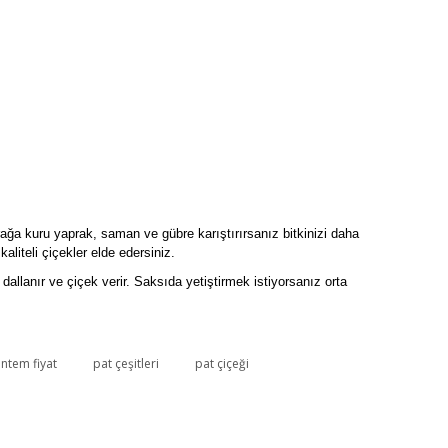
prağa kuru yaprak, saman ve gübre karıştırırsanız bitkinizi daha
kaliteli çiçekler elde edersiniz.
lanır ve çiçek verir. Saksıda yetiştirmek istiyorsanız orta
antem fiyat
pat çeşitleri
pat çiçeği