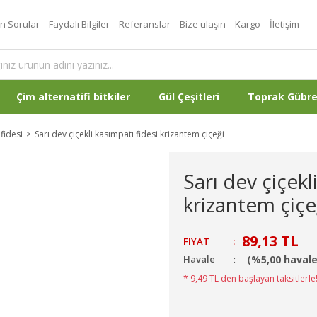
an Sorular
Faydalı Bilgiler
Referanslar
Bize ulaşın
Kargo
İletişim
Çim alternatifi bitkiler
Gül Çeşitleri
Toprak Gübr
fidesi
Sarı dev çiçekli kasımpatı fidesi krizantem çiçeği
Sarı dev çiçekl
krizantem çiçe
89,13 TL
FIYAT
:
Havale
(%5,00 havale
* 9,49 TL den başlayan taksitlerle!