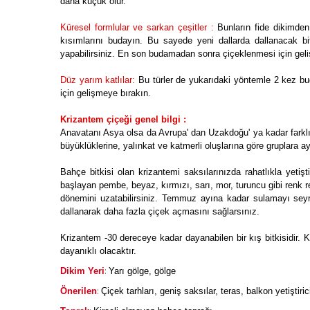
daha küçük olur.
Küresel formlular ve sarkan çeşitler :
Bunların fide dikimden 
kısımlarını budayın. Bu sayede yeni dallarda dallanacak b
yapabilirsiniz. En son budamadan sonra çiçeklenmesi için gel
Düz yarım katlılar:
Bu türler de yukarıdaki yöntemle 2 kez bud
için gelişmeye bırakın.
Krizantem çiçeği genel bilgi :
Anavatanı Asya olsa da Avrupa' dan Uzakdoğu' ya kadar farklı t
büyüklüklerine, yalınkat ve katmerli oluşlarına göre gruplara ay
Bahçe bitkisi olan krizantemi saksılarınızda rahatlıkla yetişt
başlayan pembe, beyaz, kırmızı, sarı, mor, turuncu gibi renk r
dönemini uzatabilirsiniz. Temmuz ayına kadar sulamayı seyr
dallanarak daha fazla çiçek açmasını sağlarsınız.
Krizantem -30 dereceye kadar dayanabilen bir kış bitkisidir. 
dayanıklı olacaktır.
:
Dikim Yeri
Yarı gölge, gölge
:
Önerilen
Çiçek tarhları, geniş saksılar, teras, balkon yetiştiri