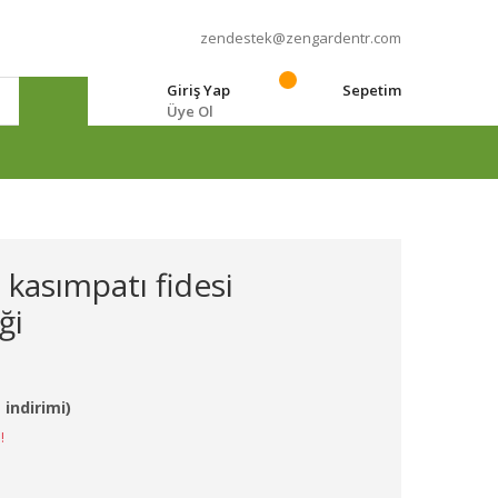
zendestek@zengardentr.com
Giriş Yap
Sepetim
Üye Ol
e
i kasımpatı fidesi
ği
 indirimi)
!