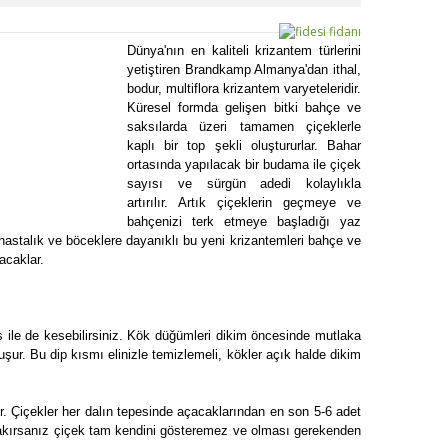
Dünya'nın en kaliteli krizantem türlerini
yetiştiren Brandkamp Almanya'dan ithal,
bodur, multiflora krizantem varyeteleridir.
Küresel formda gelişen bitki bahçe ve
saksılarda üzeri tamamen çiçeklerle
kaplı bir top şekli oluştururlar. Bahar
ortasında yapılacak bir budama ile çiçek
sayısı ve sürgün adedi kolaylıkla
artırılır. Artık çiçeklerin geçmeye ve
bahçenizi terk etmeye başladığı yaz
 hastalık ve böceklere dayanıklı bu yeni krizantemleri bahçe ve
acaklar.
s ile de kesebilirsiniz. Kök düğümleri dikim öncesinde mutlaka
şur. Bu dip kısmı elinizle temizlemeli, kökler açık halde dikim
. Çiçekler her dalın tepesinde açacaklarından en son 5-6 adet
bırakırsanız çiçek tam kendini gösteremez ve olması gerekenden