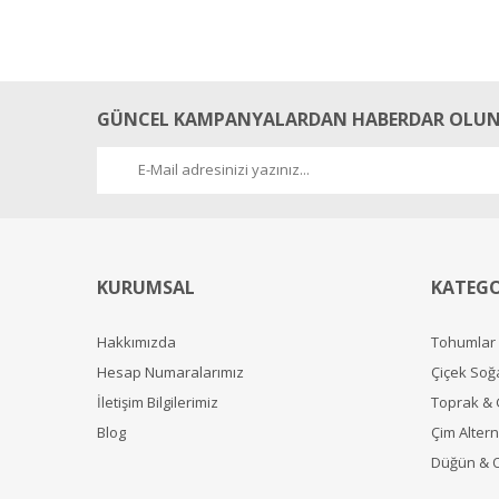
Göz alıcı irengi iriliği çok sevimli çok güzel mükemmel
mehmet şenşafak | 22/07/2021
GÜNCEL KAMPANYALARDAN HABERDAR OLUN
Yorum Yaz
KURUMSAL
KATEGO
Hakkımızda
Tohumlar
Hesap Numaralarımız
Çiçek Soğ
İletişim Bilgilerimiz
Toprak &
Blog
Çim Alterna
Düğün & 