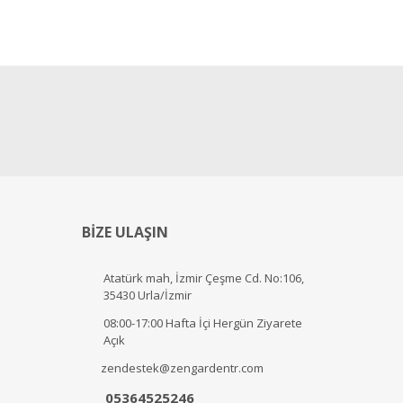
BİZE ULAŞIN
Atatürk mah, İzmir Çeşme Cd. No:106,
35430 Urla/İzmir
08:00-17:00 Hafta İçi Hergün Ziyarete
Açık
zendestek@zengardentr.com
05364525246