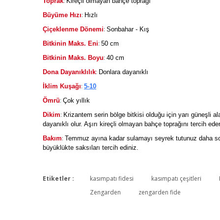
:
Toprak
Kireçli olmayan bahçe toprağı
:
Büyüme Hızı
Hızlı
:
Çiçeklenme Dönemi
Sonbahar - Kış
:
Bitkinin Maks. Eni
50 cm
:
Bitkinin Maks. Boyu
40 cm
:
Dona Dayanıklılık
Donlara dayanıklı
:
İklim Kuşağı
5-10
:
Ömrü
Çok yıllık
:
Dikim
Krizantem serin bölge bitkisi olduğu için yarı güneşli a
dayanıklı olur. Aşırı kireçli olmayan bahçe toprağını tercih eder h
:
Bakım
Temmuz ayına kadar sulamayı seyrek tutunuz daha sonra
büyüklükte saksıları tercih ediniz.
Etiketler :
kasımpatı fidesi
kasımpatı çeşitleri
Zengarden
zengarden fide
Kasımpatı