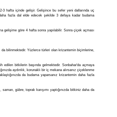
3 hafta içinde gelişir. Gelişince bu sefer yeni dallarında uç
e daha fazla dal elde edecek şekilde 3 defaya kadar budama
a gelişime göre 4 hafta sonra yapılabilir. Sonra çiçek açması
a bilinmektedir. Yüzlerce türleri olan krizantemin biçimlerine,
ercih edilen bitkilerin başında gelmektedir. Sonbahar'da açmaya
ığınızda aydınlık, korunaklı bir iç mekana alırsanız çiçeklenme
yaklaştığınızda da budama yaparsanız krizantemin daha fazla
k, saman, gübre, toprak karışımı yaptığınızda bitkiniz daha da