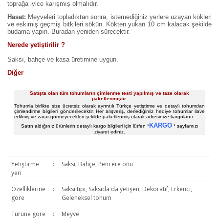
toprağa iyice karışmış olmalıdır.
Hasat:
Meyveleri topladıktan sonra, istemediğiniz yerlere uzayan kökleri
ve eskimiş geçmiş bitkileri sökün. Kökten yukarı 10 cm kalacak şekilde
budama yapın. Buradan yeniden sürecektir.
Nerede yetiştirilir ?
Saksı, bahçe ve kasa üretimine uygun.
Diğer
Satışta olan tüm tohumların çimlenme testi yapılmış ve taze olarak
paketlenmiştir.
Tohumla birlikte size ücretsiz olarak ayrıntılı Türkçe yetiştirme ve detaylı tohumdan
çimlendirme bilgileri gönderilecektir. Her alışveriş, derlediğimiz hediye tohumlar ilave
edilmiş ve zarar görmeyecekleri şekilde paketlenmiş olarak adresinize kargolanır.
KARGO
Satın aldığınız ürünlerin detaylı kargo bilgileri için lütfen *
* sayfamızı
ziyaret ediniz.
Yetiştirme
:
Saksı, Bahçe, Pencere önü
yeri
Özelliklerine
:
Saksı tipi, Saksıda da yetişen, Dekoratif, Erkenci,
göre
Geleneksel tohum
Türüne göre
:
Meyve