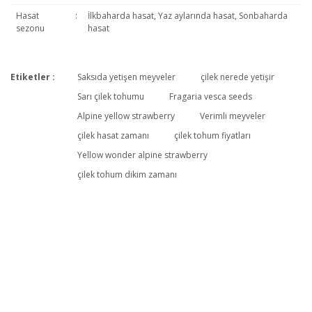
Hasat
:
İlkbaharda hasat, Yaz aylarında hasat, Sonbaharda
sezonu
hasat
Etiketler :
Saksıda yetişen meyveler
çilek nerede yetişir
Bu ürüne ilk yorumu siz yapın!
Sarı çilek tohumu
Fragaria vesca seeds
Alpine yellow strawberry
Verimli meyveler
çilek hasat zamanı
çilek tohum fiyatları
Yorum Yaz
Yellow wonder alpine strawberry
çilek tohum dikim zamanı