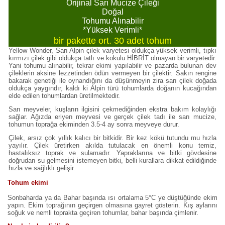
Orijinal Sarı Mucize Çileği
Doğal
Tohumu Alınabilir
*Yüksek Verimli*
bir pakette ort. 30 adet tohum
Yellow Wonder, Sarı Alpin çilek varyetesi oldukça yüksek verimli, tıpkı
kırmızı çilek gibi oldukça tatlı ve kokulu HİBRİT olmayan bir varyetedir.
Yani tohumu alınabilir, tekrar ekimi yapılabilir ve pazarda bulunan dev
çileklerin aksine lezzetinden ödün vermeyen bir çilektir. Sakın rengine
bakarak genetiği ile oynandığını da düşünmeyin zira sarı çilek doğada
oldukça yaygındır, kaldı ki Alpin türü tohumlarda doğanın kucağından
elde edilen tohumlardan üretilmektedir.
Sarı meyveler, kuşların ilgisini çekmediğinden ekstra bakım kolaylığı
sağlar. Ağızda eriyen meyvesi ve gerçek çilek tadı ile sarı mucize,
tohumun toprağa ekiminden 3.5-4 ay sonra meyveye durur.
Çilek, arsız çok yıllık kalıcı bir bitkidir. Bir kez kökü tutundu mu hızla
yayılır. Çilek üretirken akılda tutulacak en önemli konu temiz,
hastalıksız toprak ve sulamadır. Yapraklarına ve bitki gövdesine
doğrudan su gelmesini istemeyen bitki, belli kurallara dikkat edildiğinde
hızla ve sağlıklı gelişir.
Tohum ekimi
Sonbaharda ya da Bahar başında ısı ortalama 5°C ye düştüğünde ekim
yapın. Ekim toprağının geçirgen olmasına gayret gösterin. Kış aylarını
soğuk ve nemli toprakta geçiren tohumlar, bahar başında çimlenir.