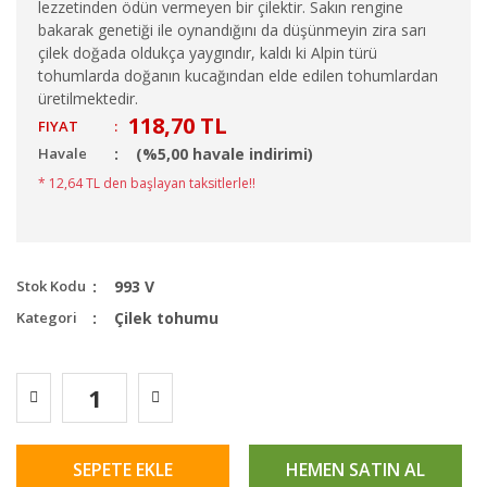
lezzetinden ödün vermeyen bir çilektir. Sakın rengine
bakarak genetiği ile oynandığını da düşünmeyin zira sarı
çilek doğada oldukça yaygındır, kaldı ki Alpin türü
tohumlarda doğanın kucağından elde edilen tohumlardan
üretilmektedir.
118,70 TL
FIYAT
:
Havale
(%5,00 havale indirimi)
* 12,64 TL den başlayan taksitlerle!!
Stok Kodu
993 V
Kategori
Çilek tohumu
SEPETE EKLE
HEMEN SATIN AL