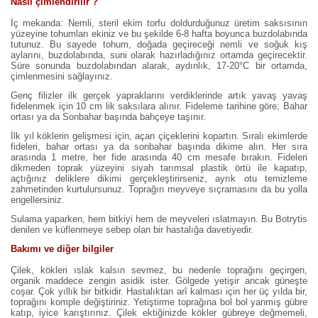
Nasıl çimlendirilir ?
İç mekanda: Nemli, steril ekim torfu doldurduğunuz üretim saksısının
yüzeyine tohumları ekiniz ve bu şekilde 6-8 hafta boyunca buzdolabında
tutunuz. Bu sayede tohum, doğada geçireceği nemli ve soğuk kış
aylarını, buzdolabında, suni olarak hazırladığınız ortamda geçirecektir.
Süre sonunda buzdolabından alarak, aydınlık, 17-20°C bir ortamda,
çimlenmesini sağlayınız.
Genç filizler ilk gerçek yapraklarını verdiklerinde artık yavaş yavaş
fidelenmek için 10 cm lik saksılara alınır. Fideleme tarihine göre; Bahar
ortası ya da Sonbahar başında bahçeye taşınır.
İlk yıl köklerin gelişmesi için, açan çiçeklerini kopartın. Sıralı ekimlerde
fideleri, bahar ortası ya da sonbahar başında dikime alın. Her sıra
arasında 1 metre, her fide arasında 40 cm mesafe bırakın. Fideleri
dikmeden toprak yüzeyini siyah tarımsal plastik örtü ile kapatıp,
açtığınız deliklere dikimi gerçekleştirirseniz, ayrık otu temizleme
zahmetinden kurtulursunuz. Toprağın meyveye sıçramasını da bu yolla
engellersiniz.
Sulama yaparken, hem bitkiyi hem de meyveleri ıslatmayın. Bu Botrytis
denilen ve küflenmeye sebep olan bir hastalığa davetiyedir.
Bakımı ve diğer bilgiler
Çilek, kökleri ıslak kalsın sevmez, bu nedenle toprağını geçirgen,
organik maddece zengin asidik ister. Gölgede yetişir ancak güneşte
coşar. Çok yıllık bir bitkidir. Hastalıktan arî kalması için her üç yılda bir,
toprağını komple değiştiriniz. Yetiştirme toprağına bol bol yanmış gübre
katıp, iyice karıştırınız. Çilek ektiğinizde kökler gübreye değmemeli,