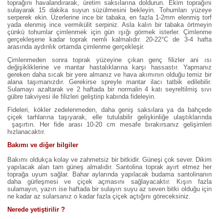
toprağını havalandırarak, üretim saksılarına doldurun. Ekim toprağını
sulayarak 15 dakika suyun süzülmesini bekleyin. Tohumları yüzeye
serperek ekin. Üzerlerine ince bir tabaka, en fazla 1-2mm elenmiş torf
yada elenmiş ince vermikülit serpiniz. Asla kalın bir tabaka örtmeyin
çünkü tohumlar çimlenmek için gün ışığı görmek isterler. Çimlenme
gerçekleşene kadar toprak nemli kalmalıdır. 20-22°C de 3-4 hafta
arasında aydınlık ortamda çimlenme gerçekleşir.
Çimlenmeden sonra toprak yüzeyine çıkan genç filizler ani ısı
değişikliklerine ve mantar hastalıklarına karşı hassastır. Yapmanız
gereken daha sıcak bir yere almanız ve hava akımının olduğu temiz bir
alana taşımanızdır. Gerekirse spreyle mantar ilacı tatbik edilebilir.
Sulamayı azaltarak ve 2 haftada bir normalin 4 katı seyreltilmiş sıvı
gübre takviyesi ile filizleri geliştirip kabında fideleyin.
Fideleri, kökler zedelenmeden, daha geniş saksılara ya da bahçede
çiçek tarhlarına taşıyarak, elle tutulabilir gelişkinliğe ulaştıklarında
şaşırtın. Her fide arası 10-20 cm mesafe bırakırsanız gelişimleri
hızlanacaktır.
Bakımı ve diğer bilgiler
Bakımı oldukça kolay ve zahmetsiz bir bitkidir. Güneşi çok sever. Dikim
yapılacak alan tam güneş almalıdır. Santolina toprak ayırt etmez her
toprağa uyum sağlar. Bahar aylarında yapılacak budama santolinanın
daha gürleşmesi ve çiçek açmasını sağlayacaktır. Kışın fazla
sulamayın, yazın ise haftada bir sulayın suyu az seven bitki olduğu için
ne kadar az sularsanız o kadar fazla çiçek açtığını göreceksiniz.
Nerede yetiştirilir ?