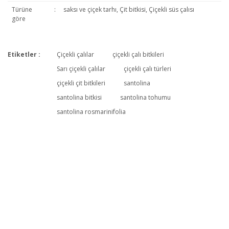
Türüne
:
saksı ve çiçek tarhı, Çit bitkisi, Çiçekli süs çalısı
göre
Etiketler :
Çiçekli çalılar
çiçekli çalı bitkileri
Bu ürüne ilk yorumu siz yapın!
Sarı çiçekli çalılar
çiçekli çalı türleri
çiçekli çit bitkileri
santolina
santolina bitkisi
santolina tohumu
Yorum Yaz
santolina rosmarinifolia