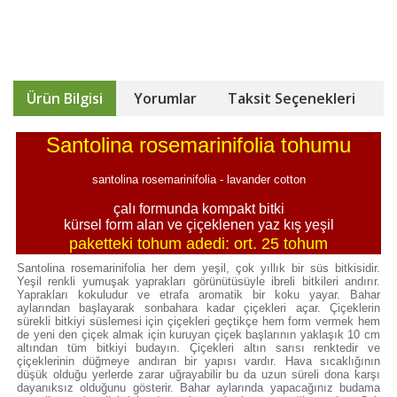
Ürün Bilgisi
Yorumlar
Taksit Seçenekleri
Santolina rosemarinifolia tohumu
santolina rosemarinifolia - lavander cotton
çalı formunda kompakt bitki
kürsel form alan ve çiçeklenen yaz kış yeşil
paketteki tohum adedi: ort. 25 tohum
Santolina rosemarinifolia her dem yeşil, çok yıllık bir süs bitkisidir.
Yeşil renkli yumuşak yaprakları görünütüsüyle ibreli bitkileri andırır.
Yaprakları kokuludur ve etrafa aromatik bir koku yayar. Bahar
aylarından başlayarak sonbahara kadar çiçekleri açar. Çiçeklerin
sürekli bitkiyi süslemesi için çiçekleri geçtikçe hem form vermek hem
de yeni den çiçek almak için kuruyan çiçek başlarının yaklaşık 10 cm
altından tüm bitkiyi budayın. Çiçekleri altın sarısı renktedir ve
çiçeklerinin düğmeye andıran bir yapısı vardır. Hava sıcaklığının
düşük olduğu yerlerde zarar uğrayabilir bu da uzun süreli dona karşı
dayanıksız olduğunu gösterir. Bahar aylarında yapacağınız budama