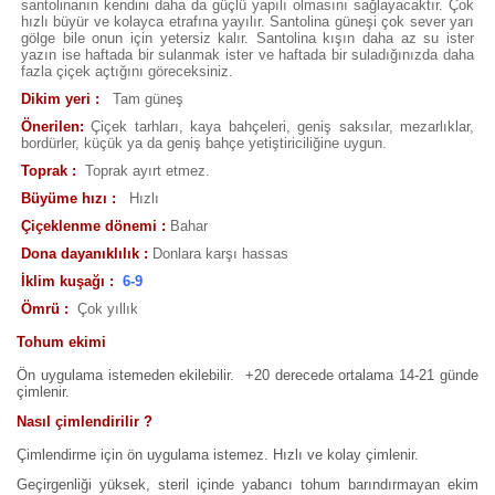
santolinanın kendini daha da güçlü yapılı olmasını sağlayacaktır. Çok
hızlı büyür ve kolayca etrafına yayılır. Santolina güneşi çok sever yarı
gölge bile onun için yetersiz kalır. Santolina kışın daha az su ister
yazın ise haftada bir sulanmak ister ve haftada bir suladığınızda daha
fazla çiçek açtığını göreceksiniz.
Dikim yeri :
Tam güneş
Önerilen:
Çiçek tarhları, kaya bahçeleri, geniş saksılar, mezarlıklar,
bordürler, küçük ya da geniş bahçe yetiştiriciliğine uygun.
Toprak :
Toprak ayırt etmez.
Büyüme hızı :
Hızlı
Çiçeklenme dönemi :
Bahar
Dona dayanıklılık :
Donlara karşı hassas
İklim kuşağı :
6-9
Ömrü :
Çok yıllık
Tohum ekimi
Ön uygulama istemeden ekilebilir. +20 derecede ortalama 14-21 günde
çimlenir.
Nasıl çimlendirilir ?
Çimlendirme için ön uygulama istemez. Hızlı ve kolay çimlenir.
Geçirgenliği yüksek, steril içinde yabancı tohum barındırmayan ekim