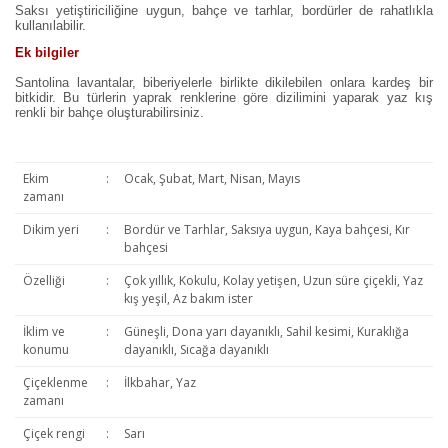
Saksı yetiştiriciliğine uygun, bahçe ve tarhlar, bordürler de rahatlıkla
kullanılabilir.
Ek bilgiler
Santolina lavantalar, biberiyelerle birlikte dikilebilen onlara kardeş bir
bitkidir. Bu türlerin yaprak renklerine göre dizilimini yaparak yaz kış
renkli bir bahçe oluşturabilirsiniz.
Ekim
:
Ocak, Şubat, Mart, Nisan, Mayıs
zamanı
Dikim yeri
:
Bordür ve Tarhlar, Saksıya uygun, Kaya bahçesi, Kır
bahçesi
Özelliği
:
Çok yıllık, Kokulu, Kolay yetişen, Uzun süre çiçekli, Yaz
kış yeşil, Az bakım ister
İklim ve
:
Güneşli, Dona yarı dayanıklı, Sahil kesimi, Kuraklığa
konumu
dayanıklı, Sıcağa dayanıklı
Çiçeklenme
:
İlkbahar, Yaz
zamanı
Çiçek rengi
:
Sarı