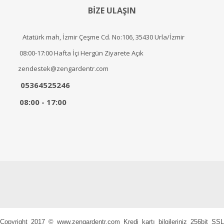
BİZE ULAŞIN
Atatürk mah, İzmir Çeşme Cd. No:106, 35430 Urla/İzmir
08:00-17:00 Hafta İçi Hergün Ziyarete Açık
zendestek@zengardentr.com
05364525246
08:00 - 17:00
Copyright 2017 © www.zengardentr.com Kredi kartı bilgileriniz 256bit SSL