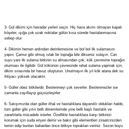
3- Gül dikimi için havadar yerleri seçin. Hiç hava akımı olmayan kapalı
köşeler, ışığa çok uzak noktalar gülün kısa sürede hastalanmasına
sebep olur.
4- Dikimin hemen ardından derinlemesine ve bol bol ilk sulamasını
yapın. Çamur gibi olmuş ıslak bir toprağa bile dikseniz sulayın. Can
suyu yani ilk sulama bitkinin su almasından çok, kök çevresine toprağın
oturması ile ilgilidir. Gül kökünün çevresinde rahat sulama yapmak için,
dikim sırasında bir havuz oluşturun. Unutmayın ilk yıl kök atana dek su
ihtiyacı yüksek olacaktır.
5- Güller obez bitkilerdir. Beslenmeyi çok severler. Beslenmezler ise
zamanla zayıflayıp güçsüzleşirler.
6- Satışımızda olan güller ithal ve hastalıklara dayanıklı oldukları halde,
tüm güller gibi yılın belli dönemlerinde yine belli başlı hastalık ve
zararlılarla mücadele isterler. Özellikle hastalıklara karşı bitkinizi
korumak için suda eriyen demir ve bakır gibi elementleri ziraatcinizden
temin edip bunları bahardan önce bitkiye topraktan veriniz. Sezon boyu