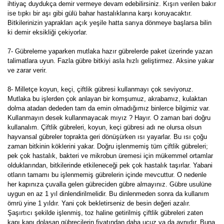
ihtiyaç duydukça demir vermeye devam edebilirsiniz. Kışın verilen bakır
ise tıpkı bir aşı gibi gülü bahar hastalıklarına karşı koruyacaktır.
Bitkilerinizin yaprakları açık yeşile hatta sarıya dönmeye başlarsa bilin
ki demir eksikliği çekiyorlar.
7- Gübreleme yaparken mutlaka hazır gübrelerde paket üzerinde yazan
talimatlara uyun. Fazla gübre bitkiyi asla hızlı geliştirmez. Aksine yakar
ve zarar verir.
8- Milletçe koyun, keçi, çiftlik gübresi kullanmayı çok seviyoruz.
Mutlaka bu işlerden çok anlayan bir komşumuz, akrabamız, kulaktan
dolma atadan dededen tam da emin olmadığımız binlerce bilgimiz var.
Kullanmayın desek kullanmayacak mıyız ? Hayır. O zaman bari doğru
kullanalım. Çiftlik gübreleri, koyun, keçi gübresi adı ne olursa olsun
hayvansal gübreler toprakta geri dönüşürken ısı yayarlar. Bu ısı çoğu
zaman bitkinin köklerini yakar. Doğru işlenmemiş tüm çiftlik gübreleri;
pek çok hastalık, bakteri ve mikrobun üremesi için mükemmel ortamlar
olduklarından, bitkilerinde etkileneceği pek çok hastalık taşırlar. Yabani
otların tamamı bu işlenmemiş gübrelerin içinde mevcuttur. O nedenle
her kapınıza çuvalla gelen gübreciden gübre almayınız. Gübre usulüne
uygun en az 1 yıl dinlendirilmelidir. Bu dinlenmeden sonra da kullanım
ömrü yine 1 yıldır. Yani çok bekletirseniz de besin değeri azalır.
Şaşırtıcı şekilde işlenmiş, toz haline getirilmiş çiftlik gübreleri zaten
kapı kapı dolaşan gübrecilerin fiyatından daha ucuz ya da aynıdır. Buna