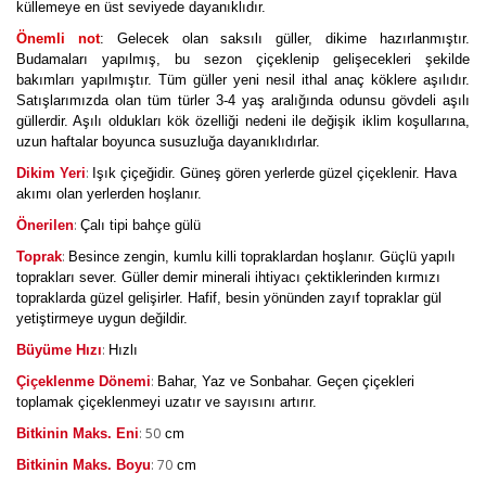
küllemeye en üst seviyede dayanıklıdır.
Önemli not
: Gelecek olan saksılı güller, dikime hazırlanmıştır.
Budamaları yapılmış, bu sezon çiçeklenip gelişecekleri şekilde
bakımları yapılmıştır. Tüm güller yeni nesil ithal anaç köklere aşılıdır.
Satışlarımızda olan tüm türler 3-4 yaş aralığında odunsu gövdeli aşılı
güllerdir. Aşılı oldukları kök özelliği nedeni ile değişik iklim koşullarına,
uzun haftalar boyunca susuzluğa dayanıklıdırlar.
:
Dikim Yeri
Işık çiçeğidir. Güneş gören yerlerde güzel çiçeklenir. Hava
akımı olan yerlerden hoşlanır.
:
Önerilen
Çalı tipi bahçe gülü
:
Toprak
Besince zengin, kumlu killi topraklardan hoşlanır. Güçlü yapılı
toprakları sever. Güller demir minerali ihtiyacı çektiklerinden kırmızı
topraklarda güzel gelişirler. Hafif, besin yönünden zayıf topraklar gül
yetiştirmeye uygun değildir.
:
Büyüme Hızı
Hızlı
:
Çiçeklenme Dönemi
Bahar, Yaz ve Sonbahar. Geçen çiçekleri
toplamak çiçeklenmeyi uzatır ve sayısını artırır.
: 50
Bitkinin Maks. Eni
cm
: 70
Bitkinin Maks. Boyu
cm