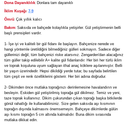
:
Dona Dayanıklılık
Donlara tam dayanıklı
:
İklim Kuşağı
7-9
:
Ömrü
Çok yıllık kalıcı
:
Bakım
Saksıda ve bahçede kolaylıkla yetişirler. Gül yetiştirmenin belli
başlı prensipleri vardır.
1- İşe iyi ve kaliteli bir gül fidanı ile başlayın. Bahçenize nerede ve
hangi yöntemle üretildiğini bilmediğiniz gülleri sokmayın. Sadece diğer
güllerinizi değil, tüm bahçenizi riske atarsınız. Zengarden'dan alacağınız
tüm güller takip edilebilir A+ kalite gül fidanlarıdır. Her biri her türlü iklim
ve toprak koşuluna uyum sağlayan ithal anaç köklere aşılanmıştır. Belli
bir yaşın üzerindedir. Hepsi dikildiği yerde tutar, bu sayfada belirtilen
tüm çeşit ve renk özelliklerini gösterir. Her biri adına doğrudur.
2- Dikimden önce mutlaka toprağınızı derinlemesine havalandırın ve
besleyin. Eskiden gül yetiştirilmiş toprağa gül dikilmez. Temiz ve yeni,
taze toprak kullanınız. Dikim çukurundan çıkan toprağı başka bitkilerde
gönül rahatlığı ile kullanabilirsiniz. Size gelen saksıda aşı kısmının
toprağın dışında kalmasını önemsemeyin. Bahçeye dikimlerde gülün
aşı kısmı toprağın 5 cm altında kalmalıdır. Buna dikim sırasında
mutlaka dikkat edin.