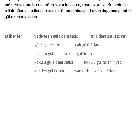
rağmen yukarıda anlattığım sorunlarla karşılaşmazsınız. Bu nedenle
çiftlik gübresi kullanacaksanız lütfen ambalajlı, bakanlıkça onaylı çiftlik
gübrelerini kullanın.
Etiketler :
yediveren gül fidanı satışı
gül fidanı satışı izmir
gül çeşitleri izmir
çalı gülü fidanı
çalı tipi gül
kokulu gül fidanı
Harika
kokulu gül fidanı satışı
kokulu gül fidanı fiyat
Şubat başında iki gül çeşidini aldım o kadar güzel kargolanmıştı ki
kordes gül fidanı
sangerhauser gül fidanı
çok memnun kaldım ürünümde çok sağlıklı çok güzeldi hemen ektim
ve şimdi Nisan ayı ve ilk gülümü verdi o kadar güzel ki anlatamam ,
çok teşekkür ederim .. Gönül rahatlığıyla alabilirsiniz ve kesinlikle
tavsiye ediyorum .. Bereketiniz bol olsun
Ş... D... | 13/04/2026
Çok beğeneceksiniz
Gayet güzel bir fide aşılı umarım çok güzel günler açar teşekkürler