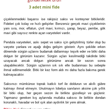
gönderilecek ürün
3 adet mini fide
çiçeklenmedeki başarısı ise rakipsiz saksı ve konteyner bitkileridir.
Fideleri çok kolay ve hızlı gelişirler. Benzersiz gerçek mavi çiçeklerinin
yanı sıra, mor, eflatun, çivit mavi, kırmızı, şarap, beyaz, pembe, gök
mavi gibi sayısız renkte açan varyeteleri vardır.
Pendula varyeteleri, askı sepet ve saksı için geliştirilmiş türler olup bu
varyete yanlara ve aşağı doğru gelişim gösterir. Aynı şekilde erken
dönemde sürgün uçlarını budamak dallanmayı teşvik eder ve bitki daha
dolgun bir görünüm kazanır. Sürgün uçları kesilmediği takdirde bitki
uzayacak ancak dolgun görünüme ancak bir sezon sonra
ulaşabilecektir. Sürgün uçlarının sık sık elle budanması bu sebeple
ihmal edilmemelidir. Bitki bir kez form aldı mı daha fazla bakıma gerek
kalmayacaktır.
Saksınızı mümkünse toprak katkılı torf ile doldurun ve akıllı gübre
katmayı ihmal etmeyin. Unutmayın lobelya sanılanın aksine çok yıllık
bir bitki olup, her geçen sezon ile birlikte güzelleşir ve güçlenir.
Yapmanız gereken kış aylarında mutlaka saksısı ile birlikte dondan
korunaklı, havadar ve bol ışık alan aydınlık bir yere almak.