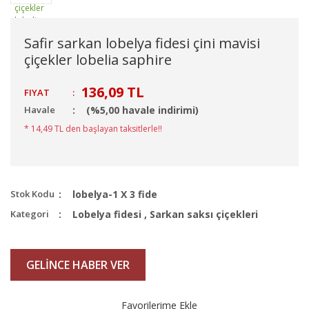
Safir sarkan lobelya fidesi çini mavisi
çiçekler lobelia saphire
136,09 TL
FIYAT
:
Havale
(%5,00 havale indirimi)
* 14,49 TL den başlayan taksitlerle!!
Stok Kodu
lobelya-1 X 3 fide
Kategori
Lobelya fidesi
,
Sarkan saksı çiçekleri
GELİNCE HABER VER
Favorilerime Ekle