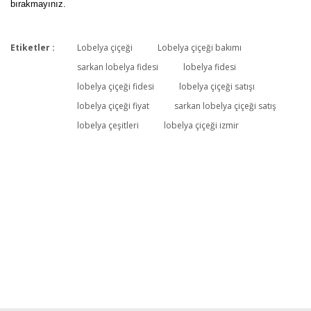
bırakmayınız.
Etiketler :
Lobelya çiçeği
Lobelya çiçeği bakımı
Bu ürüne ilk yorumu siz yapın!
sarkan lobelya fidesi
lobelya fidesi
lobelya çiçeği fidesi
lobelya çiçeği satışı
lobelya çiçeği fiyat
sarkan lobelya çiçeği satış
Yorum Yaz
lobelya çeşitleri
lobelya çiçeği izmir