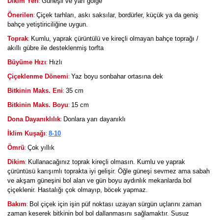
:
Dikim Yeri
Güneşli ve yarı gölge
:
Önerilen
Çiçek tarhları, askı saksılar, bordürler, küçük ya da geniş
bahçe yetiştiriciliğine uygun.
:
Toprak
Kumlu, yaprak çürüntülü ve kireçli olmayan bahçe toprağı /
akıllı gübre ile desteklenmiş torfta
:
Büyüme Hızı
Hızlı
:
Çiçeklenme Dönemi
Yaz boyu sonbahar ortasına dek
:
Bitkinin Maks. Eni
35 cm
:
Bitkinin Maks. Boyu
15 cm
:
Dona Dayanıklılık
Donlara yarı dayanıklı
:
İklim Kuşağı
8-10
:
Ömrü
Çok yıllık
:
Dikim
Kullanacağınız toprak kireçli olmasın. Kumlu ve yaprak
çürüntüsü karışımlı toprakta iyi gelişir. Öğle güneşi sevmez ama sabah
ve akşam güneşini bol alan ve gün boyu aydınlık mekanlarda bol
çiçeklenir. Hastalığı çok olmayıp, böcek yapmaz.
:
Bakım
Bol çiçek için işin püf noktası uzayan sürgün uçlarını zaman
zaman keserek bitkinin bol bol dallanmasını sağlamaktır. Susuz