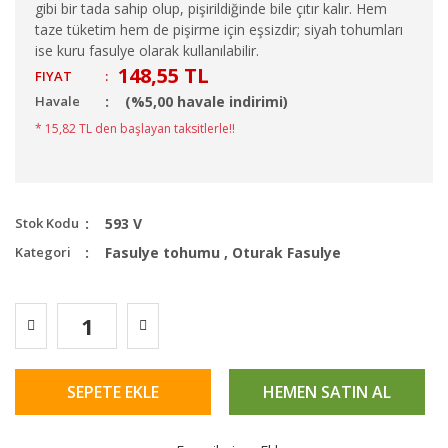
gibi bir tada sahip olup, pişirildiğinde bile çıtır kalır. Hem
taze tüketim hem de pişirme için eşsizdir; siyah tohumları
ise kuru fasulye olarak kullanılabilir.
148,55 TL
FIYAT
:
Havale
(%5,00 havale indirimi)
* 15,82 TL den başlayan taksitlerle!!
Stok Kodu
593 V
Kategori
Fasulye tohumu
,
Oturak Fasulye
SEPETE EKLE
HEMEN SATIN AL