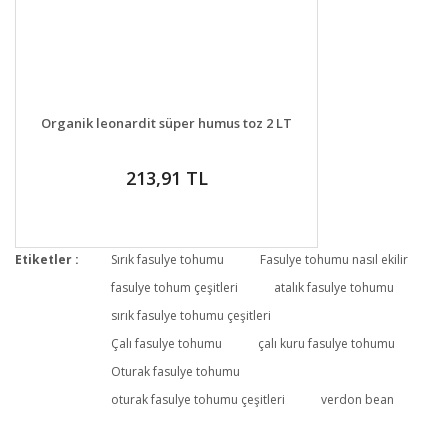
DETAYLAR
GELİNCE HABER VER
Organik leonardit süper humus toz 2 LT
213,91 TL
Etiketler :
Sırık fasulye tohumu
Fasulye tohumu nasıl ekilir
fasulye tohum çeşitleri
atalık fasulye tohumu
sırık fasulye tohumu çeşitleri
Çalı fasulye tohumu
çalı kuru fasulye tohumu
Oturak fasulye tohumu
oturak fasulye tohumu çeşitleri
verdon bean