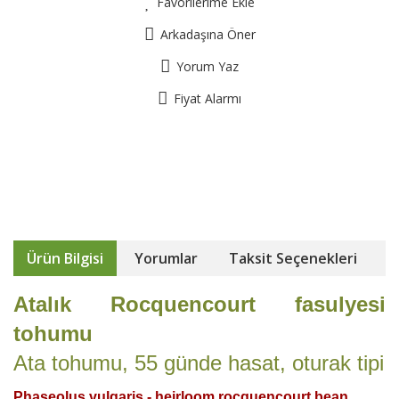
Favorilerime Ekle
Arkadaşına Öner
Yorum Yaz
Fiyat Alarmı
Ürün Bilgisi
Yorumlar
Taksit Seçenekleri
Atalık Rocquencourt fasulyesi
tohumu
Ata tohumu, 55 günde hasat, oturak tipi
Phaseolus vulgaris - heirloom rocquencourt bean