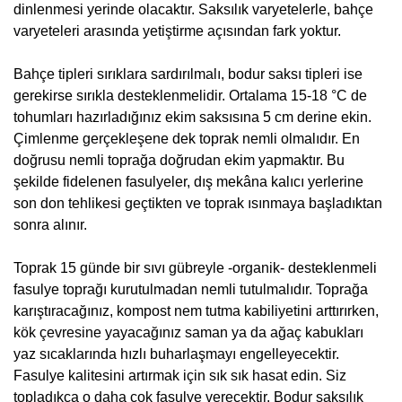
dinlenmesi yerinde olacaktır. Saksılık varyetelerle, bahçe
varyeteleri arasında yetiştirme açısından fark yoktur.
Bahçe tipleri sırıklara sardırılmalı, bodur saksı tipleri ise
gerekirse sırıkla desteklenmelidir. Ortalama 15-18 °C de
tohumları hazırladığınız ekim saksısına 5 cm derine ekin.
Çimlenme gerçekleşene dek toprak nemli olmalıdır. En
doğrusu nemli toprağa doğrudan ekim yapmaktır. Bu
şekilde fidelenen fasulyeler, dış mekâna kalıcı yerlerine
son don tehlikesi geçtikten ve toprak ısınmaya başladıktan
sonra alınır.
Toprak 15 günde bir sıvı gübreyle -organik- desteklenmeli
fasulye toprağı kurutulmadan nemli tutulmalıdır. Toprağa
karıştıracağınız, kompost nem tutma kabiliyetini arttırırken,
kök çevresine yayacağınız saman ya da ağaç kabukları
yaz sıcaklarında hızlı buharlaşmayı engelleyecektir.
Fasulye kalitesini artırmak için sık sık hasat edin. Siz
topladıkça o daha çok fasulye verecektir. Bodur saksılık