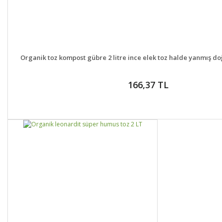
DETAYLAR
GELİNCE H
Organik toz kompost gübre 2 litre ince elek toz halde yanmış doğ
166,37 TL