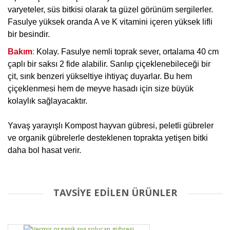
varyeteler, süs bitkisi olarak ta güzel görünüm sergilerler.
Fasulye yüksek oranda A ve K vitamini içeren yüksek lifli
bir besindir.
Bakım
:
Kolay. Fasulye nemli toprak sever, ortalama 40 cm
çaplı bir saksı 2 fide alabilir. Sarılıp çiçeklenebileceği bir
çit, sırık benzeri yükseltiye ihtiyaç duyarlar. Bu hem
çiçeklenmesi hem de meyve hasadı için size büyük
kolaylık sağlayacaktır.
Yavaş yarayışlı Kompost hayvan gübresi, peletli gübreler
ve organik gübrelerle desteklenen toprakta yetişen bitki
daha bol hasat verir.
TAVSİYE EDİLEN ÜRÜNLER
Bu ürüne ilk yorumu siz yapın!
Yorum Yaz