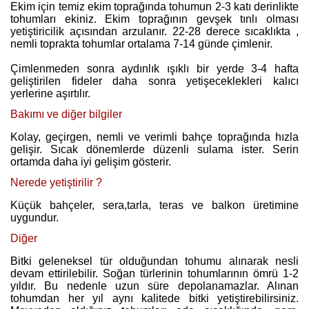
Ekim için temiz ekim toprağında tohumun 2-3 katı derinlikte
tohumları ekiniz. Ekim toprağının gevşek tınlı olması
yetiştiricilik açısından arzulanır. 22-28 derece sıcaklıkta ,
nemli toprakta tohumlar ortalama 7-14 günde çimlenir.
Çimlenmeden sonra aydınlık ışıklı bir yerde 3-4 hafta
geliştirilen fideler daha sonra yetişeceklekleri kalıcı
yerlerine aşırtılır.
Bakımı ve diğer bilgiler
Kolay, geçirgen, nemli ve verimli bahçe toprağında hızla
gelişir. Sıcak dönemlerde düzenli sulama ister. Serin
ortamda daha iyi gelişim gösterir.
Nerede yetiştirilir ?
Küçük bahçeler, sera,tarla, teras ve balkon üretimine
uygundur.
Diğer
Bitki geleneksel tür olduğundan tohumu alınarak nesli
devam ettirilebilir. Soğan türlerinin tohumlarının ömrü 1-2
yıldır. Bu nedenle uzun süre depolanamazlar. Alınan
tohumdan her yıl aynı kalitede bitki yetiştirebilirsiniz.