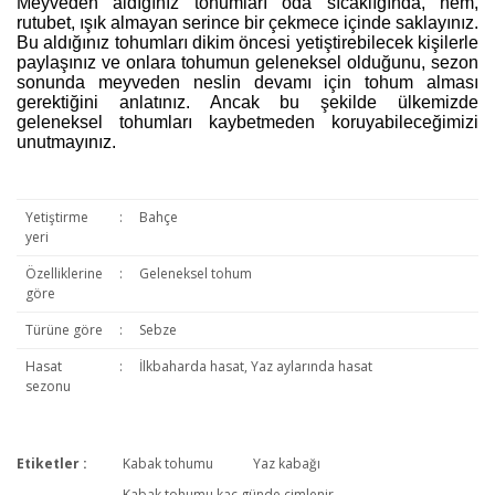
Meyveden aldığınız tohumları oda sıcaklığında, nem,
rutubet, ışık almayan serince bir çekmece içinde saklayınız.
Bu aldığınız tohumları dikim öncesi yetiştirebilecek kişilerle
paylaşınız ve onlara tohumun geleneksel olduğunu, sezon
sonunda meyveden neslin devamı için tohum alması
gerektiğini anlatınız. Ancak bu şekilde ülkemizde
geleneksel tohumları kaybetmeden koruyabileceğimizi
unutmayınız.
Yetiştirme
:
Bahçe
yeri
Özelliklerine
:
Geleneksel tohum
göre
Türüne göre
:
Sebze
Hasat
:
İlkbaharda hasat, Yaz aylarında hasat
sezonu
Etiketler :
Kabak tohumu
Yaz kabağı
Bu ürüne ilk yorumu siz yapın!
Kabak tohumu kaç günde çimlenir