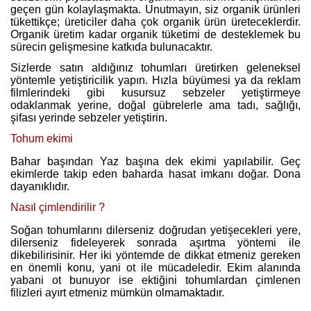
geçen gün kolaylaşmakta. Unutmayın, siz organik ürünleri
tükettikçe; üreticiler daha çok organik ürün üreteceklerdir.
Organik üretim kadar organik tüketimi de desteklemek bu
sürecin gelişmesine katkıda bulunacaktır.
Sizlerde satın aldığınız tohumları üretirken geleneksel
yöntemle yetiştiricilik yapın. Hızla büyümesi ya da reklam
filmlerindeki gibi kusursuz sebzeler yetiştirmeye
odaklanmak yerine, doğal gübrelerle ama tadı, sağlığı,
şifası yerinde sebzeler yetiştirin.
Tohum ekimi
Bahar başından Yaz başına dek ekimi yapılabilir. Geç
ekimlerde takip eden baharda hasat imkanı doğar. Dona
dayanıklıdır.
Nasıl çimlendirilir ?
Soğan tohumlarını dilerseniz doğrudan yetişecekleri yere,
dilerseniz fideleyerek sonrada aşırtma yöntemi ile
dikebilirisinir. Her iki yöntemde de dikkat etmeniz gereken
en önemli konu, yani ot ile mücadeledir. Ekim alanında
yabani ot bunuyor ise ektiğini tohumlardan çimlenen
filizleri ayırt etmeniz mümkün olmamaktadır.