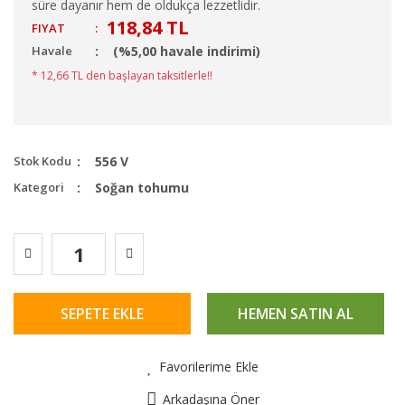
süre dayanır hem de oldukça lezzetlidir.
118,84 TL
FIYAT
:
Havale
(%5,00 havale indirimi)
* 12,66 TL den başlayan taksitlerle!!
Stok Kodu
556 V
Kategori
Soğan tohumu
SEPETE EKLE
HEMEN SATIN AL
Favorilerime Ekle
Arkadaşına Öner