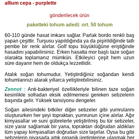
allium cepa - purplette
gönderilecek ürün
paketteki tohum adedi: ort. 50 tohum
60-110 günde hasat imkanı sağlar. Parlak bordo renkli baş
yapan çeşittir. Turşusu yapıldığında ya da pişirildiğinde tatlı
pembe bir renk alırlar. Golf topu büyüklüğüne eriştiğinde
hasadını yapabilirsiniz. Erken hasatta mor başlı taze soğan
olarakta toplamanız mümkün. Etkileyici çeşit hem uzun
süre dayanır hem de oldukça lezzetlidir.
Atalık soğan tohumudur. Yetiştirdiğiniz soğandan kendi
tohumlarınızı alarak yıllarca yetiştirebilirsiniz.
Zennot :
Anti-bakteriyel özellikleriyle bilinen taze soğan
kesinlikle sofradan eksik edilmemesi gereken sebzelerin
başında gelir. Yüksek tansiyonu dengeler.
Soğan ailesindeki bitkiler diğer sebzeler gibi yumrularını
oluştururken her şeyi topraktan, yumrunun içine alırlar. Ağır
kimyasallar ve suni gübrelerle yetiştirilmiş bu tür sebzeler,
size yarar sağlamak bir yana, topraktan doğrudan aldıkları
tüm yapay kimyasalları doğrudan size taşırlar. Oysa bu gibi
sebzelerin piyasada artık organik üretimlerine ulaşmak her