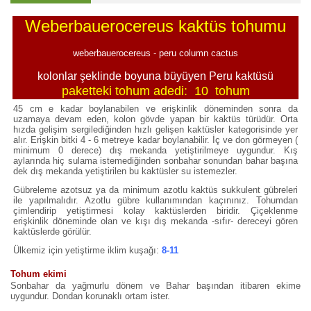
Weberbauerocereus kaktüs tohumu
weberbauerocereus - peru column cactus
kolonlar şeklinde boyuna büyüyen Peru kaktüsü
paketteki tohum adedi: 10 tohum
45 cm e kadar boylanabilen ve erişkinlik döneminden sonra da
uzamaya devam eden, kolon gövde yapan bir kaktüs türüdür. Orta
hızda gelişim sergilediğinden hızlı gelişen kaktüsler kategorisinde yer
alır. Erişkin bitki 4 - 6 metreye kadar boylanabilir. İç ve don görmeyen (
minimum 0 derece) dış mekanda yetiştirilmeye uygundur. Kış
aylarında hiç sulama istemediğinden sonbahar sonundan bahar başına
dek dış mekanda yetiştirilen bu kaktüsler su istemezler.
Gübreleme azotsuz ya da minimum azotlu kaktüs sukkulent gübreleri
ile yapılmalıdır. Azotlu gübre kullanımından kaçınınız. Tohumdan
çimlendirip yetiştirmesi kolay kaktüslerden biridir. Çiçeklenme
erişkinlik döneminde olan ve kışı dış mekanda -sıfır- dereceyi gören
kaktüslerde görülür.
Ülkemiz için yetiştirme iklim kuşağı:
8-11
Tohum ekimi
Sonbahar da yağmurlu dönem ve Bahar başından itibaren ekime
uygundur. Dondan korunaklı ortam ister.