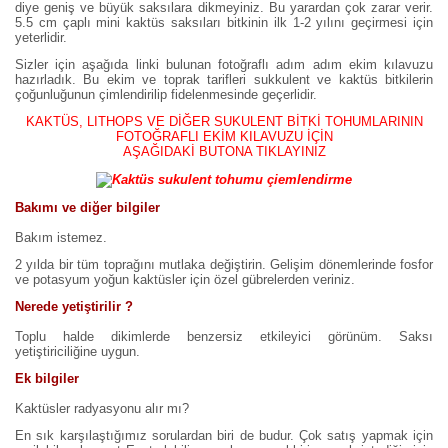
diye geniş ve büyük saksılara dikmeyiniz. Bu yarardan çok zarar verir.
5.5 cm çaplı mini kaktüs saksıları bitkinin ilk 1-2 yılını geçirmesi için
yeterlidir.
Sizler için aşağıda linki bulunan fotoğraflı adım adım ekim kılavuzu
hazırladık. Bu ekim ve toprak tarifleri sukkulent ve kaktüs bitkilerin
çoğunluğunun çimlendirilip fidelenmesinde geçerlidir.
KAKTÜS, LITHOPS VE DİĞER SUKULENT BİTKİ TOHUMLARININ
FOTOĞRAFLI EKİM KILAVUZU İÇİN
AŞAĞIDAKİ BUTONA TIKLAYINIZ
Bakımı ve diğer bilgiler
Bakım istemez.
2 yılda bir tüm toprağını mutlaka değiştirin. Gelişim dönemlerinde fosfor
ve potasyum yoğun kaktüsler için özel gübrelerden veriniz.
Nerede yetiştirilir ?
Toplu halde dikimlerde benzersiz etkileyici görünüm. Saksı
yetiştiriciliğine uygun.
Ek bilgiler
Kaktüsler radyasyonu alır mı?
En sık karşılaştığımız sorulardan biri de budur. Çok satış yapmak için