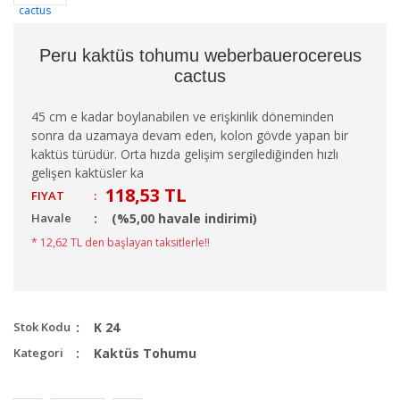
Peru kaktüs tohumu weberbauerocereus
cactus
45 cm e kadar boylanabilen ve erişkinlik döneminden
sonra da uzamaya devam eden, kolon gövde yapan bir
kaktüs türüdür. Orta hızda gelişim sergilediğinden hızlı
gelişen kaktüsler ka
118,53 TL
FIYAT
:
Havale
(%5,00 havale indirimi)
* 12,62 TL den başlayan taksitlerle!!
Stok Kodu
K 24
Kategori
Kaktüs Tohumu