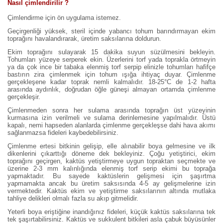
Nasıl çimlendirilir ?
Çimlendirme için ön uygulama istemez.
Geçirgenliği yüksek, steril içinde yabancı tohum barındırmayan ekim
toprağını havalandırarak, üretim saksılarına doldurun.
Ekim toprağını sulayarak 15 dakika suyun süzülmesini bekleyin.
Tohumları yüzeye serperek ekin. Üzerlerini torf yada toprakla örtmeyin
ya da çok ince bir tabaka elenmiş torf serpip elinizle tohumları hafifçe
bastırın zira çimlenmek için tohum ışığa ihtiyaç duyar. Çimlenme
gerçekleşene kadar toprak nemli kalmalıdır. 18-25°C de 1-2 hafta
arasında aydınlık, doğrudan öğle güneşi almayan ortamda çimlenme
gerçekleşir.
Çimlenmeden sonra her sulama arasında toprağın üst yüzeyinin
kurmasına izin verilmeli ve sulama derinlemesine yapılmalıdır. Üstü
kapalı, nemi hapseden alanlarda çimlenme gerçekleşse dahi hava akımı
sağlanmazsa fideleri kaybedebilirsiniz.
Çimlenme ertesi bitkinin gelişip, elle alınabilir boya gelmesine ve ilk
dikenlerini çıkarttığı döneme dek bekleyiniz. Çoğu yetiştirici, ekim
toprağını geçirgen, kaktüs yetiştirmeye uygun topraktan seçmekte ve
üzerine 2-3 mm kalınlığında elenmiş torf serip ekimi bu toprağa
yapmaktadır. Bu sayede kaktüslerin gelişmesi için şaşırtma
yapmamakta ancak bu üretim saksısında 4-5 ay gelişmelerine izin
vermektedir. Kaktüs ekim ve yetiştirme saksılarının altında mutlaka
tahliye delikleri olmalı fazla su akıp gitmelidir.
Yeterli boya eriştiğine inandığınız fideleri, küçük kaktüs saksılarına tek
tek şaşırtabilirsiniz. Kaktüs ve sukkulent bitkileri asla çabuk büyüsünler