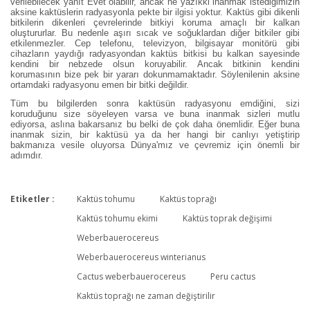
verilebilecek yanıt Evet olabilir, ancak ne yazıkki inanmak istediğimizin
aksine kaktüslerin radyasyonla pekte bir ilgisi yoktur. Kaktüs gibi dikenli
bitkilerin dikenleri çevrelerinde bitkiyi koruma amaçlı bir kalkan
oluştururlar. Bu nedenle aşırı sıcak ve soğuklardan diğer bitkiler gibi
etkilenmezler. Cep telefonu, televizyon, bilgisayar monitörü gibi
cihazların yaydığı radyasyondan kaktüs bitkisi bu kalkan sayesinde
kendini bir nebzede olsun koruyabilir. Ancak bitkinin kendini
korumasının bize pek bir yararı dokunmamaktadır. Söylenilenin aksine
ortamdaki radyasyonu emen bir bitki değildir.
Tüm bu bilgilerden sonra kaktüsün radyasyonu emdiğini, sizi
koruduğunu size söyeleyen varsa ve buna inanmak sizleri mutlu
ediyorsa, aslına bakarsanız bu belki de çok daha önemlidir. Eğer buna
inanmak sizin, bir kaktüsü ya da her hangi bir canlıyı yetiştirip
bakmanıza vesile oluyorsa Dünya'mız ve çevremiz için önemli bir
adımdır.
Etiketler :
Kaktüs tohumu
Kaktüs toprağı
Bu ürüne ilk yorumu siz yapın!
Kaktüs tohumu ekimi
Kaktüs toprak değişimi
Weberbauerocereus
Weberbauerocereus winterianus
Yorum Yaz
Cactus weberbauerocereus
Peru cactus
Kaktüs toprağı ne zaman değiştirilir