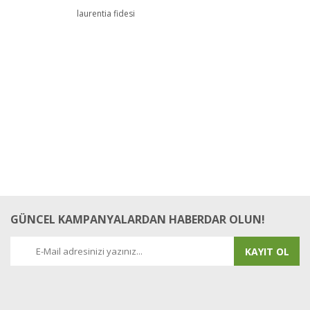
Bu ürüne ilk yorumu siz yapın!
laurentia fidesi
Yorum Yaz
GÜNCEL KAMPANYALARDAN HABERDAR OLUN!
KAYIT OL