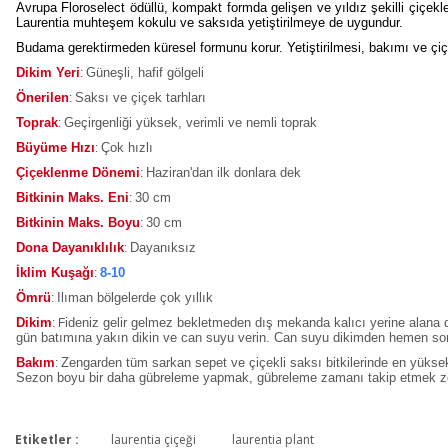
Avrupa Floroselect ödüllü, kompakt formda gelişen ve yıldız şekilli çiçekl
Laurentia muhteşem kokulu ve saksıda yetiştirilmeye de uygundur.
Budama gerektirmeden küresel formunu korur. Yetiştirilmesi, bakımı ve çi
Dikim Yeri
Güneşli, hafif gölgeli
:
Önerilen
Saksı ve çiçek tarhları
:
Toprak
Geçirgenliği yüksek, verimli ve nemli toprak
:
Büyüme Hızı
Çok hızlı
:
Çiçeklenme Dönemi
Haziran'dan ilk donlara dek
:
Bitkinin Maks. Eni
30 cm
:
Bitkinin Maks. Boyu
30 cm
:
Dona Dayanıklılık
Dayanıksız
:
İklim Kuşağı
8-10
:
Ömrü
Ilıman bölgelerde çok yıllık
:
Dikim
ideniz gelir gelmez bekletmeden dış mekanda kalıcı yerine alana d
: F
gün batımına yakın dikin ve can suyu verin. Can suyu dikimden hemen sonr
Bakım
Zengarden tüm sarkan sepet ve çiçekli saksı bitkilerinde en yüksek 
:
Sezon boyu bir daha gübreleme yapmak, gübreleme zamanı takip etmek zor
Etiketler :
laurentia çiçeği
laurentia plant