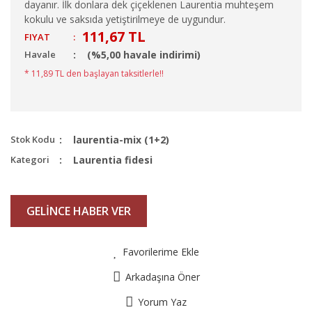
dayanır. İlk donlara dek çiçeklenen Laurentia muhteşem
kokulu ve saksıda yetiştirilmeye de uygundur.
111,67 TL
FIYAT
:
Havale
(%5,00 havale indirimi)
* 11,89 TL den başlayan taksitlerle!!
Stok Kodu
laurentia-mix (1+2)
Kategori
Laurentia fidesi
GELİNCE HABER VER
Favorilerime Ekle
Arkadaşına Öner
Yorum Yaz