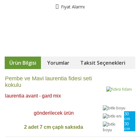
Fiyat Alarmı
Ürün Bilgisi
Yorumlar
Taksit Seçenekleri
Pembe ve Mavi laurentia fidesi seti
kokulu
laurentia avant - gard mix
gönderilecek ürün
30
cm
30
2 adet 7 cm çaplı saksıda
cm