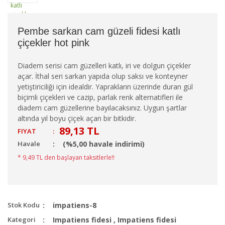
Pembe sarkan cam güzeli fidesi katlı
çiçekler hot pink
Diadem serisi cam güzelleri katlı, iri ve dolgun çiçekler
açar. İthal seri sarkan yapıda olup saksı ve konteyner
yetiştiriciliği için idealdir. Yaprakların üzerinde duran gül
biçimli çiçekleri ve cazip, parlak renk alternatifleri ile
diadem cam güzellerine bayılacaksınız. Uygun şartlar
altında yıl boyu çiçek açan bir bitkidir.
89,13 TL
FIYAT
:
Havale
(%5,00 havale indirimi)
* 9,49 TL den başlayan taksitlerle!!
Stok Kodu
impatiens-8
Kategori
Impatiens fidesi
,
Impatiens fidesi