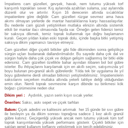
İmpatiens cam güzelleri, gevşek, havalı, nem tutumu yüksek torf
karışımlı toprakları sever. Kış aylarında azaltılan sulama, yaz aylarında
düzenli olur ve artırılır. Kışın 16 derecenin altında sıcaklıklar
impatienlere göre değildir. Cam güzelleri rüzgar sevmez ama hava
akımı olmayan yerlerde de mantar hastalıklarına karşı hassaslaşırlar.
Bu nedenle cam güzeli yetiştirirken mutlaka elinizin altında sistemik
etkili bir mantar ilacı olmasında fayda var. Örneğin gelen fidenizi temiz
bir saksıya dikmek, temiz toprak kullanmak işe doğru başlamanın
kuralı. Geçen yıldan kalan eski toprak dolu, içinde başka bitki yetişmiş
saksıya dikim yapmanızı tavsiye etmeyiz.
Cam güzelleri diğer çiçekli bitkiler gibi fide dikiminden sonra geliştikçe
sürgün uçları budanarak dallandırılmalıdır. Bu sayede daha çok dal ve
sürgün haliyle daha çok çiçek ve dolgun gelişim sağlanmış bir bitki elde
edersiniz. Cam güzelleri özellikle bahar ayından itibaren bol bol gübre
isterler. Bu ihtiyaçlarını karşılamak için en akıllı seçim, satışımızda yıl
boyu bulunan pro-granül akıllı gübrelerdir. Yılda tek bir uygulama ile yıl
boyu gübreleme derdi olmadan bitkinizi yetiştirebilirsiniz. İmpatienslerin
saksılarını seçerken mutlaka altında yeterli tahliye deliği olduğundan
emin olun. Nemli toprak sevmesine karşın dibinde su birikmesi kök
boğazı çürümesine neden olur.
Dikim yeri :
Aydınlık, yazın serin kışın sıcak yerler.
Önerilen:
Saksı, askı sepet ve çiçek tarhları
Bakım:
Çiçek adedini ve kalitesini artırmak her 15 günde bir sıvı gübre
ile besleyin ya da dikim sonrası toprağına sadece 1 kez akıllı granül
gübre katınız. Geçirgenliği yüksek ancak nem tutumu yüksek tüm torf
toprak karışımlarında yüksek performans gösterir. Çiçekli bitkiler için
satılan genel kullanım torflarını yetiştirmek için tercih edebilirsiniz.