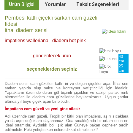
Ürün Bilgisi
Yorumlar
Taksit Seçenekleri
Pembesi katlı çiçekli sarkan cam güzeli
fidesi
ithal diadem serisi
impatiens walleriana - diadem hot pink
gönderilecek ürün
40
cm
25
seçeneklerden seçiniz
cm
Diadem serisi cam güzelleri katlı, iri ve dolgun çiçekler açar. İthal seri
sarkan yapıda olup saksı ve konteyner yetiştiriciliği için idealdir.
Yaprakların üzerinde duran gül biçimli çiçekleri ve cazip, parlak renk
alternatifleri ile diadem cam güzellerine bayılacaksınız. Uygun şartlar
altında yıl boyu çiçek açan bir bitkidir.
İmpatiens cam güzeli ve yeni gine ailesi:
Adı üzerinde cam güzeli. Tropik bir bitki olan impatiens, aşırı sıcaklara
ya da aşırı soğuklara dayanamaz. Oda sıcaklığında bir ortam onun en
ideal ortamıdır. Aydınlık bol ışık alan Güneye bakan cepheler tercih
edilmelidir. Peki yetiştirirken nelere dikkat etmelisiniz?