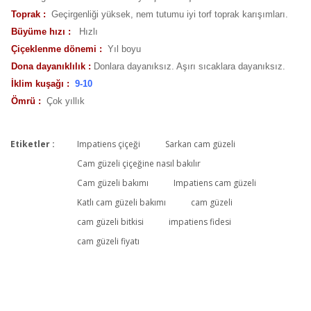
Toprak :
Geçirgenliği yüksek, nem tutumu iyi torf toprak karışımları.
Büyüme hızı :
Hızlı
Çiçeklenme dönemi :
Yıl boyu
Dona dayanıklılık :
Donlara dayanıksız. Aşırı sıcaklara dayanıksız.
İklim kuşağı :
9-10
Ömrü :
Çok yıllık
Etiketler :
Impatiens çiçeği
Sarkan cam güzeli
Bu ürüne ilk yorumu siz yapın!
Cam güzeli çiçeğine nasıl bakılır
Cam güzeli bakımı
Impatiens cam güzeli
Katlı cam güzeli bakımı
cam güzeli
Yorum Yaz
cam güzeli bitkisi
impatiens fidesi
cam güzeli fiyatı