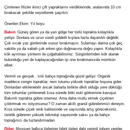
Çimlenen filizler ikinci çift yapraklarını verdiklerinde, aralarında 10 cm
bırakacak şekilde seyrelterek şaşırtın.
Önerilen Ekim: Yıl boyu
:
Bakım
Güneş gören ya da yarı gölge her türlü toprakta kolaylıkla
yetişir. Donlara ve uzun süreli şiddetli kışlara fazla dayanıklı değildir.
Çok sıcak yaz günlerinde susuz bırakmayın. Sulamayı daima çok geç
vakitte ya da sabah çok erken gün doğmasına doğru yapın. Kolaylıkla
kök ayırması yöntemi ile çoğaltabilirsiniz. Sürgünlerinden kök atarak
bulunduğu yeri de kaplayacağından işi ona bırakmanızda mümkün
elbet.
Verimli ve gevşek , tınlı bahçe toprağında güzel gelişir. Organik
maddece zengin topraklar, nem tutumu yüksek topraklar hoşuna gider.
Donlardan etkilenebilir ancak baharla birlikte dikili olduğu yere döktüğü
tüm tohumlar çimlenerek kısa sürede bitki eski görkemine kavuşur.
Bakımlı toprakta gübre istemez. Ama daha mutlu etmek çiçekten
çıldırtmak mı istiyorsunuz? O zaman akıllı granül gübrelerimizi deneyin.
Kısa sürede çiçek renk kalitesinde ve sayısında artış göreceksiniz,
üstelik gübrenin yüksek teknoloji sayesinde saksı ya da bahçe
toprağınızı da tuzlandırmadan.
:
Diğer
Alyssum ballıca türlerinin hibrit türleri dahi verimli tohum verirler.