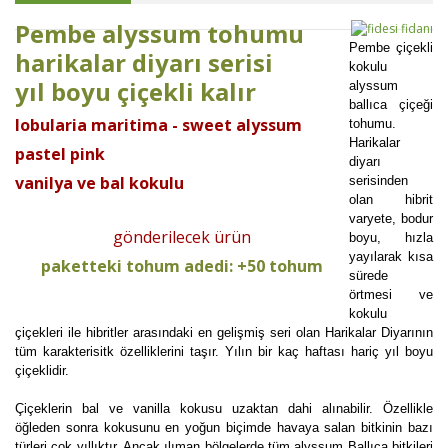
Pembe alyssum tohumu
Pembe çiçekli
harikalar diyarı serisi
kokulu
yıl boyu çiçekli kalır
alyssum
ballıca çiçeği
lobularia maritima - sweet alyssum
tohumu.
Harikalar
pastel pink
diyarı
vanilya ve bal kokulu
serisinden
olan hibrit
varyete, bodur
gönderilecek ürün
boyu, hızla
yayılarak kısa
paketteki tohum adedi: +50 tohum
sürede
örtmesi ve
kokulu
çiçekleri ile hibritler arasındaki en gelişmiş seri olan Harikalar Diyarının
tüm karakterisitk özelliklerini taşır. Yılın bir kaç haftası hariç yıl boyu
çiçeklidir.
Çiçeklerin bal ve vanilla kokusu uzaktan dahi alınabilir. Özellikle
öğleden sonra kokusunu en yoğun biçimde havaya salan bitkinin bazı
türleri çok yıllıktır. Ancak ılıman bölgelerde tüm alyssum Ballıca bitkileri