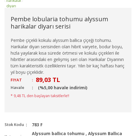
Pembe lobularia tohumu alyssum
harikalar diyarı serisi
Pembe çiçekli kokulu alyssum ballıca çiçeği tohumu.
Harikalar diyarı serisinden olan hibrit varyete, bodur boyu,
hızla yayılarak kısa sürede örtmesi ve kokulu çiçekleri ile
hibritler arasındaki en gelişmiş seri olan Harikalar Diyarının
tüm karakterisitk özelliklerini taşır. Yılın bir kaç haftası hariç
yıl boyu çiçeklidir.
89,03 TL
FIYAT
:
Havale
(%5,00 havale indirimi)
* 9,48 TL den başlayan taksitlerle!!
Stok Kodu
783 F
Alyssum ballıca tohumu
,
Alyssum Ballıca