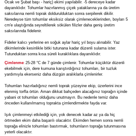
Ocak ve Şubat başı - hariç) ekimi yapılabilir. -5 dereceye kadar
dayanıklıdır. Tohumlar hazırlanmış çiçek yataklarına ya da üretim
saksılarına nemli toprak doldurulduktan sonra serpilerek dikilir.
Neredeyse tüm tohumlar eksiksiz olarak çimleneceklerinden, boyları 5
cm'e ulaştığında seyreltilerek sökülen filizler daha geniş üretim
saksılarında fidelenir.
Fideler kalıcı yerlerine en soğuk aylar hariç yıl boyu alınabilir. Yaz
dikimlerinde kesinlikle bitki tutunana kadar düzenli sulama ister.
Tutunduktan sonra kısa süreli kuraklıklara dayanıklıdır.
:
Çimlenme
25-28 °C de 7 günde çimlenir. Tohumlar küçüktür düzenli
ekebilmek için, dere kumuna karıştırdığınız tohumları, bir tuzluk
yardımıyla ekerseniz daha düzgün aralıklarla çimlenirler.
Tohumları hazırladığınız nemli toprak yüzeyine ekip, üzerlerini ince
elenmiş torfla örtün. Aman dikkat bahçeden alacağınız toprağın içinde
yabani ot tohumları olduğunu unutmayın. Bu nedenle temiz daha
önceden kullanılmamış toprakta çimlendirmekte fayda var.
Işık çimlenmeyi etkilediği için, yok denecek kadar az ya da hiç
örtmeden ekim daha başarılı olacaktır. Ekimden hemen sonra nemli
toprağa elinizle tohumları bastırmak, tohumların toprağa tutunmasına
yeterli olacaktır.