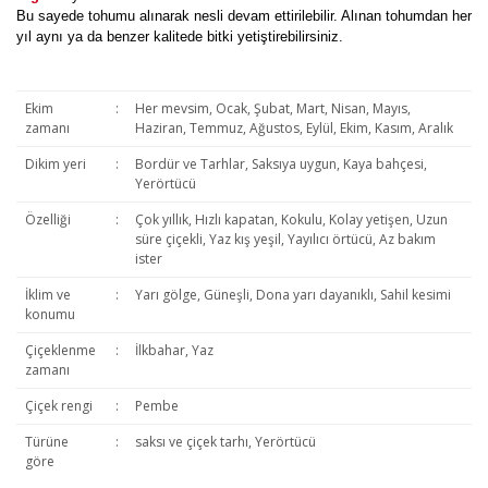
Bu sayede tohumu alınarak nesli devam ettirilebilir. Alınan tohumdan her
yıl aynı ya da benzer kalitede bitki yetiştirebilirsiniz.
Ekim
:
Her mevsim, Ocak, Şubat, Mart, Nisan, Mayıs,
zamanı
Haziran, Temmuz, Ağustos, Eylül, Ekim, Kasım, Aralık
Dikim yeri
:
Bordür ve Tarhlar, Saksıya uygun, Kaya bahçesi,
Yerörtücü
Özelliği
:
Çok yıllık, Hızlı kapatan, Kokulu, Kolay yetişen, Uzun
süre çiçekli, Yaz kış yeşil, Yayılıcı örtücü, Az bakım
ister
İklim ve
:
Yarı gölge, Güneşli, Dona yarı dayanıklı, Sahil kesimi
konumu
Çiçeklenme
:
İlkbahar, Yaz
zamanı
Çiçek rengi
:
Pembe
Türüne
:
saksı ve çiçek tarhı, Yerörtücü
göre