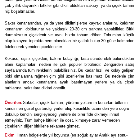
çok yıllık dayanıklı bitkiler gibi dikili oldukları saksıyı ya da çiçek tarhını
hiç boşaltmazlar.
Saksı kenarlarından, ya da yere dikilmişlerse kayrak aralarını, kaldırım
kenarlarını doldururlar ve yaklaşık 20-30 cm sarkma yapabilirler. Bitki
durmaksızın çiçeklenir ve aynı hızda tohum döker. Tohumları küçük
olup kolayca toprakta nem alacakları bir çatlak bulup 30 güne kalmadan
fidelenerek yeniden çiçeklenirler.
Kokusu, eşsiz çiçekleri, bakım kolaylığı, kısa sürede ekili bulundukları
alanı kaplamaları nedeni ile çok popüler bitkilerdir. Zengarden satış
sayfalarında tüm renklerini bulabilirsiniz. Bu kadar hızlı ve kolay gelişen
bitki olmalarına rağmen çim gibi üzerilerine basılmaz. Bu nedenle çim
alanların ancak kenarlarına ayak basılmayan yerlere ya da çiçek
tarhlarına, saksılara dikimi önerilir.
:
Önerilen
Saksılar, çiçek tarhları, yürüme yollarının kenarları bitkinin
kendini en güzel gösterdiği yerler olup kesinlikle üzerinden yere doğru
dökülüp kendini sergileyeceği yerlere de birer fide dikmeyi ihmal
etmeyiniz. Tüm bahçe bitkileri ile dost, kimseye zarar vermeden
çiçeklenir, diğer bitkilerle rekabete girmez.
:
Ekim
Ilıman bölgelerde yıl boyunca (en soğuk aylar Aralık ayı sonu-