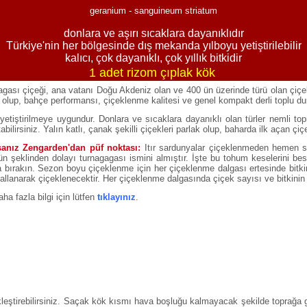
geranium - sanguineum striatum
donlara ve aşırı sıcaklara dayanıklıdır
Türkiye'nin her bölgesinde dış mekanda yılboyu yetiştirilebilir
kalıcı, çok dayanıklı, çok yıllık bitkidir
1 adet rizom çıplak kök
gası çiçeği, ana vatanı Doğu Akdeniz olan ve 400 ün üzerinde türü olan çiçekli 
r olup, bahçe performansı, çiçeklenme kalitesi ve genel kompakt derli toplu duruş
tiştirilmeye uygundur. Donlara ve sıcaklara dayanıklı olan türler nemli topra
ilirsiniz. Yalın katlı, çanak şekilli çiçekleri parlak olup, baharda ilk açan çiçe
rsanız Zengarden'dan püf noktası:
Itır sardunyalar çiçeklenmeden hemen so
n şeklinden dolayı turnagagası ismini almıştır. İşte bu tohum keselerini bes
a bırakın. Sezon boyu çiçeklenme için her çiçeklenme dalgası ertesinde bitk
allanarak çiçeklenecektir. Her çiçeklenme dalgasında çiçek sayısı ve bitkin
aha fazla bilgi için lütfen
tıklayınız
.
leştirebilirsiniz. Saçak kök kısmı hava boşluğu kalmayacak şekilde toprağa