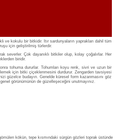
ve kokulu bir bitkidir. Itır sardunyaların yaprakları dahil tüm
u için geliştirilmiş türlerdir.
k severler. Çok dayanıklı bitkiler olup, kolay çoğalırlar. Her
klerden biridir.
nra tohuma dururlar. Tohumları koyu renk, sivri ve uzun bir
lemek için bitki çiçeklenmesini durdurur. Zengarden tavsiyesi
inizi güzelce budayın. Genelde küresel form kazanmasını göz
in genel görünümünün de güzelleşeceğini unutmayınız.
 gömülen kökün, tepe kısmındaki sürgün gözleri toprak üstünde