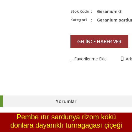
Stok Kodu
Geranium-3
Kategori
Geranium sardu
GELİNCE HABER VER
Favorilerime Ekle
Ar
Yorumlar
Pembe ıtır sardunya rizom kökü
donlara dayanıklı turnagagası çiçeği