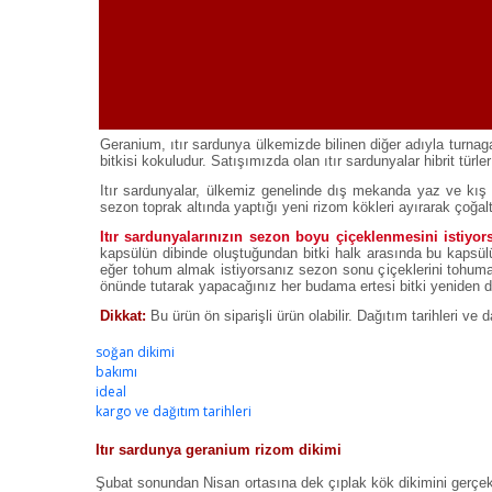
Geranium, ıtır sardunya ülkemizde bilinen diğer adıyla turnaga
bitkisi kokuludur. Satışımızda olan ıtır sardunyalar hibrit türle
Itır sardunyalar, ülkemiz genelinde dış mekanda yaz ve kış ye
sezon toprak altında yaptığı yeni rizom kökleri ayırarak çoğaltab
Itır sardunyalarınızın sezon boyu çiçeklenmesini istiyo
kapsülün dibinde oluştuğundan bitki halk arasında bu kapsülü
eğer tohum almak istiyorsanız sezon sonu çiçeklerini tohum
önünde tutarak yapacağınız her budama ertesi bitki yeniden d
Dikkat:
Bu ürün ön siparişli ürün olabilir. Dağıtım tarihleri ve d
soğan dikimi
bakımı
ideal
kargo ve dağıtım tarihleri
Itır sardunya geranium rizom dikimi
Şubat sonundan Nisan ortasına dek çıplak kök dikimini gerçek