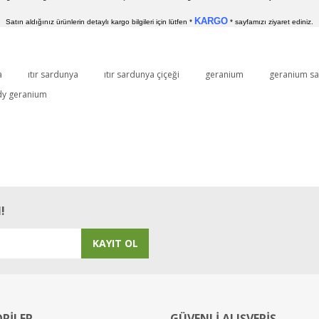
KARGO
Satın aldığınız ürünlerin detaylı kargo bilgileri için lütfen *
* sayfamızı ziyaret ediniz.
a
ıtır sardunya
ıtır sardunya çiçeği
geranium
geranium s
Bu ürüne ilk yorumu siz yapın!
dy geranium
Yorum Yaz
!
KAYIT OL
RİLER
GÜVENLİ ALIŞVERİŞ