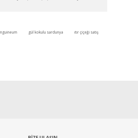
anguineum
gül kokulu sardunya
ıtır çiçeği satış
BİZE ULAŞIN