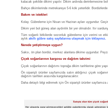
kalacak şekilde dikimi yapılır. Dikim ardında derinlemesine bol 
Bahçe dikimlerinde metrekareye 5-6 kök yeterlidir. Bordürlerde
Bakım ve istekleri
Kolay. Gübreleme için Nisan ve Haziran ayları uygundur. Geçir
Dikim yeri bol güneş alan aydınlık bir yer olmalıdır. Itır sardun
Tüm soğanlı bitkilerde sezonluk gübreleme için verimi ve etk
aylık
akıllı gübre satış sayfalarına ulaşmak için tıklayınız.
Nerede yetiştirmeye uygun?
Saksı, ön plan bordür, merkez alanlara dikime uygundur. Peyzaj
Çiçek soğanlarının kargosu ve dağıtım takvimi
Çiçek soğanlarının dağıtımı toprağa dikim tarihlerine göre yap
Ön siparişli ürünler sayfamızda satın aldığınız çiçek soğanın
dağıtım tarihleri arasında kargolanacaktır.
Daha detaylı bilgi edinmek için Ön siparişli ürünler sayfamıza 
Satışta olan tüm çiçek soğanl
Her alışveriş zarar görmeyecekleri şekilde paketlenmiş olarak adresinize k