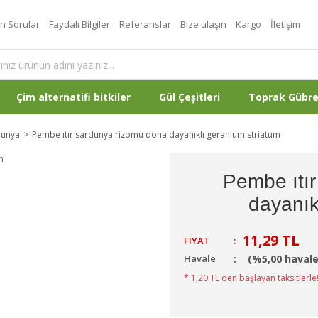
an Sorular
Faydalı Bilgiler
Referanslar
Bize ulaşın
Kargo
İletişim
Çim alternatifi bitkiler
Gül Çeşitleri
Toprak Gübr
dunya
Pembe ıtır sardunya rizomu dona dayanıklı geranium striatum
Pembe ıtı
dayanık
11,29 TL
FIYAT
:
Havale
(%5,00 havale
* 1,20 TL den başlayan taksitlerle!