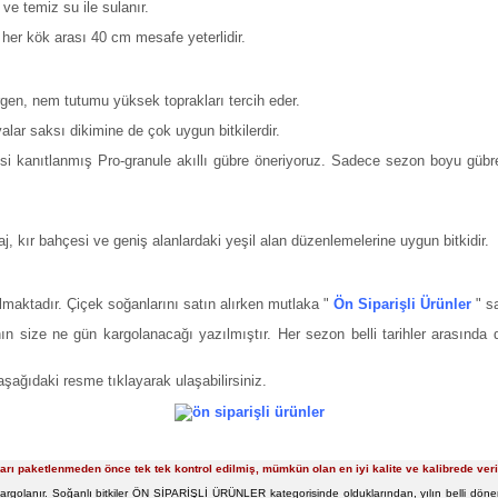
ve temiz su ile sulanır.
 her kök arası 40 cm mesafe yeterlidir.
gen, nem tutumu yüksek toprakları tercih eder.
yalar saksı dikimine de çok uygun bitkilerdir.
isi kanıtlanmış Pro-granule akıllı gübre öneriyoruz. Sadece sezon boyu gübre
, kır bahçesi ve geniş alanlardaki yeşil alan düzenlemelerine uygun bitkidir.
ılmaktadır. Çiçek soğanlarını satın alırken mutlaka "
Ön Siparişli Ürünler
" sa
ın size ne gün kargolanacağı yazılmıştır. Her sezon belli tarihler arasında
aşağıdaki resme tıklayarak ulaşabilirsiniz.
arı paketlenmeden önce tek tek kontrol edilmiş, mümkün olan en iyi kalite ve kalibrede ve
argolanır. Soğanlı bitkiler ÖN SİPARİŞLİ ÜRÜNLER kategorisinde olduklarından, yılın belli dönem