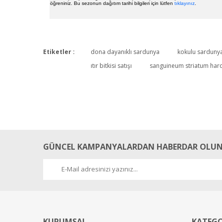
öğreniniz. Bu sezonun dağıtım tarihi bilgileri için lütfen
tıklayınız
.
Etiketler :
dona dayanıklı sardunya
kokulu sarduny
ıtır bitkisi satışı
sanguineum striatum har
GÜNCEL KAMPANYALARDAN HABERDAR OLUN
KURUMSAL
KATEGO