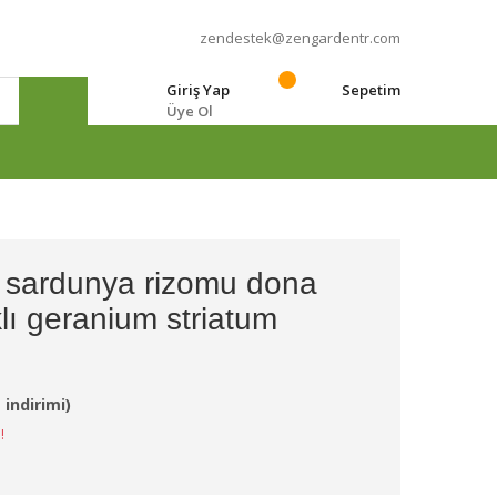
zendestek@zengardentr.com
Giriş Yap
Sepetim
Üye Ol
e
r sardunya rizomu dona
lı geranium striatum
 indirimi)
!