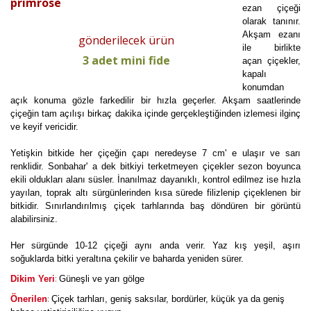
primrose
ezan çiçeği
olarak tanınır.
Akşam ezanı
gönderilecek ürün
ile birlikte
3 adet mini fide
açan çiçekler,
kapalı
konumdan
açık konuma gözle farkedilir bir hızla geçerler. Akşam saatlerinde
çiçeğin tam açılışı birkaç dakika içinde gerçekleştiğinden izlemesi ilginç
ve keyif vericidir.
Yetişkin bitkide her çiçeğin çapı neredeyse 7 cm' e ulaşır ve sarı
renklidir. Sonbahar' a dek bitkiyi terketmeyen çiçekler sezon boyunca
ekili oldukları alanı süsler. İnanılmaz dayanıklı, kontrol edilmez ise hızla
yayılan, toprak altı sürgünlerinden kısa sürede filizlenip çiçeklenen bir
bitkidir. Sınırlandırılmış çiçek tarhlarında baş döndüren bir görüntü
alabilirsiniz.
Her sürgünde 10-12 çiçeği aynı anda verir. Yaz kış yeşil, aşırı
soğuklarda bitki yeraltına çekilir ve baharda yeniden sürer.
:
Dikim Yeri
Güneşli ve yarı gölge
:
Önerilen
Çiçek tarhları, geniş saksılar, bordürler, küçük ya da geniş