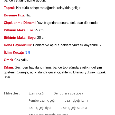
bahçe yetiştiriciliğine uygun.
:
Toprak
Her türlü bahçe toprağında kolaylıkla gelişir.
:
Büyüme Hızı
Hızlı
:
Çiçeklenme Dönemi
Yaz başından sonuna dek olan dönemde
:
Bitkinin Maks. Eni
25 cm
:
Bitkinin Maks. Boyu
20 cm
:
Dona Dayanıklılık
Donlara ve aşırı sıcaklara yüksek dayanıklılık
:
İklim Kuşağı
3-8
:
Ömrü
Çok yıllık
:
Dikim
Geçirgen havalandırılmış bahçe toprağında sağlıklı gelişim
gösterir. Güneşli, açık alanda güzel çiçeklenir. Drenajı yüksek toprak
ister.
Etiketler :
Ezan çiçeği
Oenothera speciosa
Bu ürüne ilk yorumu siz yapın!
Pembe ezan çiçeği
ezan çiçeği izmir
ezan çiçeği fiyat
ezan çiçeği satın al
ezan çiçeği nerede satılıyor