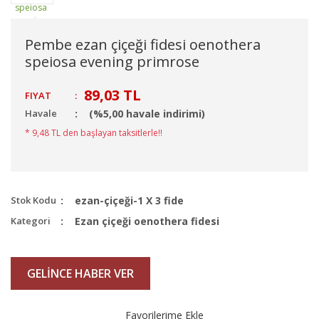
Pembe ezan çiçeği fidesi oenothera
speiosa evening primrose
89,03 TL
FIYAT
:
Havale
(%5,00 havale indirimi)
* 9,48 TL den başlayan taksitlerle!!
Stok Kodu
ezan-çiçeği-1 X 3 fide
Kategori
Ezan çiçeği oenothera fidesi
GELİNCE HABER VER
Favorilerime Ekle