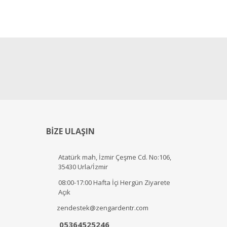
BİZE ULAŞIN
Atatürk mah, İzmir Çeşme Cd. No:106,
35430 Urla/İzmir
08:00-17:00 Hafta İçi Hergün Ziyarete
Açık
zendestek@zengardentr.com
05364525246