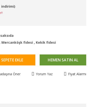
 indirimi)
e!!
 saksıda
,
Mercanköşk fidesi
,
Kekik fidesi
SEPETE EKLE
HEMEN SATIN AL
kadaşına Öner
Yorum Yaz
Fiyat Alarmı