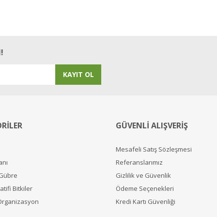
Yorum Yaz
!
KAYIT OL
RİLER
GÜVENLİ ALIŞVERİŞ
Mesafeli Satış Sözleşmesi
anı
Referanslarımız
 Gübre
Gizlilik ve Güvenlik
tifi Bitkiler
Ödeme Seçenekleri
Organizasyon
Kredi Kartı Güvenliği