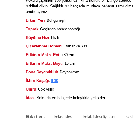
Kokulu çiçekleri seviyorsunuz. Ama kokulu bir bahçe sadece
bitkileri dikin. Sağlıklı bir bahçede mutlaka baharat tarhı olmas
unutmayınız.
:
Dikim Yeri
Bol güneşli
:
Toprak
Geçirgen bahçe toprağı
:
Büyüme Hızı
Hızlı
:
Çiçeklenme Dönemi
Bahar ve Yaz
:
Bitkinin Maks. Eni
+30 cm
:
Bitkinin Maks. Boyu
15 cm
:
Dona Dayanıklılık
Dayanıksız
:
İklim Kuşağı
8-10
:
Ömrü
Çok yıllık
:
İdeal
Saksıda ve bahçede kolaylıkla yetişirler.
Etiketler :
kekik fidesi
kekik fidesi fiyatları
keki