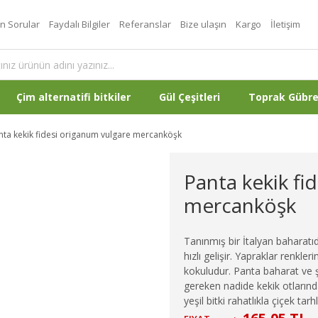
an Sorular
Faydalı Bilgiler
Referanslar
Bize ulaşın
Kargo
İletişim
Çim alternatifi bitkiler
Gül Çeşitleri
Toprak Gübr
nta kekik fidesi origanum vulgare mercanköşk
Panta kekik fi
mercanköşk
Tanınmış bir İtalyan baharatıd
hızlı gelişir. Yapraklar renkleri
kokuludur. Panta baharat ve ş
gereken nadide kekik otlarınd
yeşil bitki rahatlıkla çiçek tarh