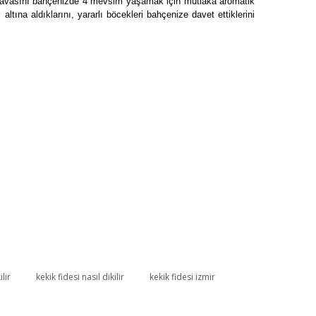
 havasını bahçenizde 4 mevsim yaşamak için mutlaka aromatik
 altına aldıklarını, yararlı böcekleri bahçenize davet ettiklerini
ilir
kekik fidesi nasıl dikilir
kekik fidesi izmir