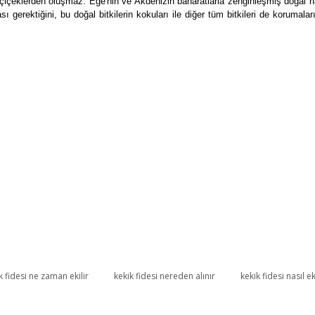
 çiçeklerden oluşmaz. Ege'nin ve Akdenizin baharatlarla zenginleşmiş doğal
ı gerektiğini, bu doğal bitkilerin kokuları ile diğer tüm bitkileri de korumaları
k fidesi ne zaman ekilir
kekik fidesi nereden alınır
kekik fidesi nasıl ek
Bu ürüne ilk yorumu siz yapın!