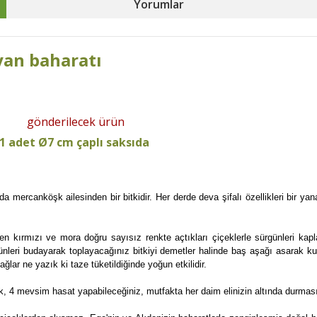
Yorumlar
lyan baharatı
gönderilecek ürün
1 adet Ø7 cm çaplı saksıda
a mercanköşk ailesinden bir bitkidir. Her derde deva şifalı özellikleri bir y
 kırmızı ve mora doğru sayısız renkte açtıkları çiçeklerle sürgünleri kaplan
nleri budayarak toplayacağınız bitkiyi demetler halinde baş aşağı asarak kur
ağlar ne yazık ki taze tüketildiğinde yoğun etkilidir.
k, 4 mevsim hasat yapabileceğiniz, mutfakta her daim elinizin altında durması 