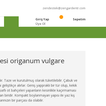
zendestek@zengardentr.com
Giriş Yap
Sepetim
Üye Ol
e
desi origanum vulgare
ır. Taze ve kurutulmuş olarak tüketilebilir. Çabuk ve
ni geliştikçe alırlar. Geniş yappraklı bir tür olup, kekik
iaflı ot bahçeleri yapanların kesinlikle kaçırmaması
an biridir. Kompakt boylanmayan yapısı ile yaz kış
larınızın bir parçası da olabilir.