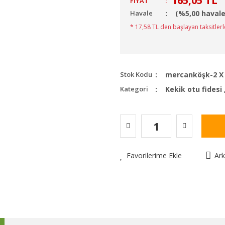
165,05 TL
FIYAT
:
Havale
(%5,00 havale
* 17,58 TL den başlayan taksitlerl
Stok Kodu
mercanköşk-2 X
Kategori
Kekik otu fidesi
Favorilerime Ekle
Ar