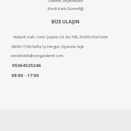
Ödeme Seçenekleri
Kredi Kartı Güvenliği
BİZE ULAŞIN
Atatürk mah, İzmir Çeşme Cd. No:106, 35430 Urla/İzmir
08:00-17:00 Hafta İçi Hergün Ziyarete Açık
zendestek@zengardentr.com
05364525246
08:00 - 17:00