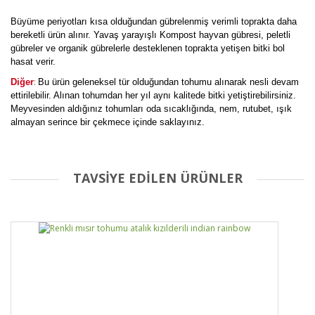
Büyüme periyotları kısa olduğundan gübrelenmiş verimli toprakta daha
bereketli ürün alınır. Yavaş yarayışlı Kompost hayvan gübresi, peletli
gübreler ve organik gübrelerle desteklenen toprakta yetişen bitki bol
hasat verir.
:
Diğer
Bu ürün geleneksel tür olduğundan tohumu alınarak nesli devam
ettirilebilir. Alınan tohumdan her yıl aynı kalitede bitki yetiştirebilirsiniz.
Meyvesinden aldığınız tohumları oda sıcaklığında, nem, rutubet, ışık
almayan serince bir çekmece içinde saklayınız.
TAVSİYE EDİLEN ÜRÜNLER
Bu ürüne ilk yorumu siz yapın!
Yorum Yaz