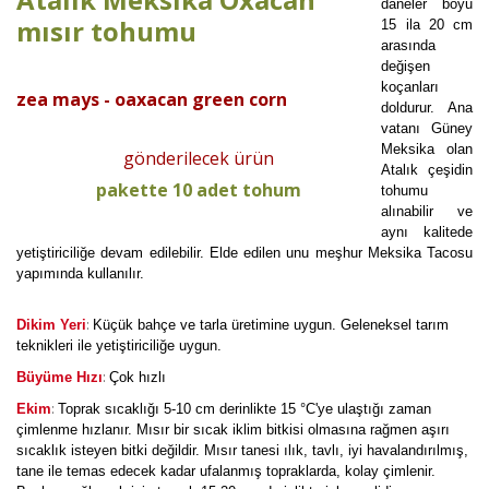
daneler boyu
mısır tohumu
15 ila 20 cm
arasında
değişen
koçanları
zea mays - oaxacan green corn
doldurur. Ana
vatanı Güney
Meksika olan
gönderilecek ürün
Atalık çeşidin
pakette 10 adet tohum
tohumu
alınabilir ve
aynı kalitede
yetiştiriciliğe devam edilebilir. Elde edilen unu meşhur Meksika Tacosu
yapımında kullanılır.
:
Dikim Yeri
Küçük bahçe ve tarla üretimine uygun. Geleneksel tarım
teknikleri ile yetiştiriciliğe uygun.
:
Büyüme Hızı
Çok hızlı
:
Ekim
Toprak sıcaklığı 5-10 cm derinlikte 15 °C'ye ulaştığı zaman
çimlenme hızlanır. Mısır bir sıcak iklim bitkisi olmasına rağmen aşırı
sıcaklık isteyen bitki değildir. Mısır tanesi ılık, tavlı, iyi havalandırılmış,
tane ile temas edecek kadar ufalanmış topraklarda, kolay çimlenir.