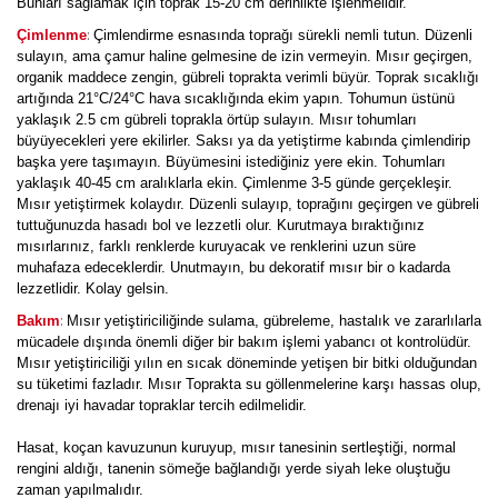
Bunları sağlamak için toprak 15-20 cm derinlikte işlenmelidir.
:
Çimlenme
Çimlendirme esnasında toprağı sürekli nemli tutun. Düzenli
sulayın, ama çamur haline gelmesine de izin vermeyin. Mısır geçirgen,
organik maddece zengin, gübreli toprakta verimli büyür. Toprak sıcaklığı
artığında 21°C/24°C hava sıcaklığında ekim yapın. Tohumun üstünü
yaklaşık 2.5 cm gübreli toprakla örtüp sulayın. Mısır tohumları
büyüyecekleri yere ekilirler. Saksı ya da yetiştirme kabında çimlendirip
başka yere taşımayın. Büyümesini istediğiniz yere ekin. Tohumları
yaklaşık 40-45 cm aralıklarla ekin. Çimlenme 3-5 günde gerçekleşir.
Mısır yetiştirmek kolaydır. Düzenli sulayıp, toprağını geçirgen ve gübreli
tuttuğunuzda hasadı bol ve lezzetli olur. Kurutmaya bıraktığınız
mısırlarınız, farklı renklerde kuruyacak ve renklerini uzun süre
muhafaza edeceklerdir. Unutmayın, bu dekoratif mısır bir o kadarda
lezzetlidir. Kolay gelsin.
:
Bakım
Mısır yetiştiriciliğinde sulama, gübreleme, hastalık ve zararlılarla
mücadele dışında önemli diğer bir bakım işlemi yabancı ot kontrolüdür.
Mısır yetiştiriciliği yılın en sıcak döneminde yetişen bir bitki olduğundan
su tüketimi fazladır. Mısır Toprakta su göllenmelerine karşı hassas olup,
drenajı iyi havadar topraklar tercih edilmelidir.
Hasat, koçan kavuzunun kuruyup, mısır tanesinin sertleştiği, normal
rengini aldığı, tanenin sömeğe bağlandığı yerde siyah leke oluştuğu
zaman yapılmalıdır.