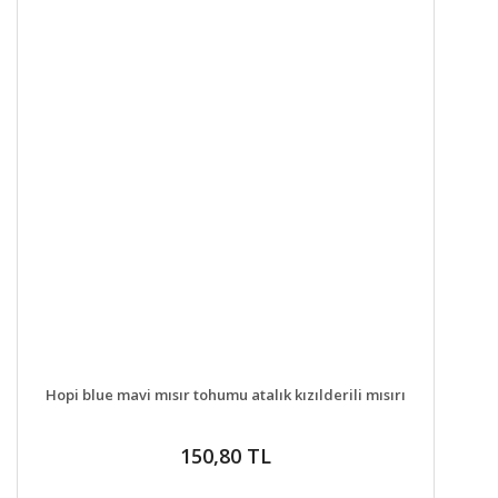
DETAYLAR
SEPETE EKLE
Hopi blue mavi mısır tohumu atalık kızılderili mısırı
150,80 TL