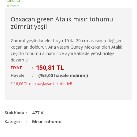
Oaxacan green Atalık mısır tohumu
zümrüt yeşil
Zümrüt yeşili daneler boyu 15 ila 20 cm arasında değişen
koçanları doldurur. Ana vatanı Güney Meksika olan Atalık
çeşidin tohumu alınabilir ve aynı kalitede yetiştiriciliğe
devam e
150,81 TL
FIYAT
:
Havale
(%5,00 havale indirimi)
* 16,06 TL den başlayan taksitlerle!!
Stok Kodu
477 V
Kategori
Mısır tohumu