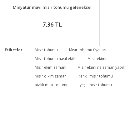
DETAYLAR
GELİNCE HABER VER
Minyatür mavi mısır tohumu geleneksel
7,36 TL
Etiketler :
Mısır tohumu
Mısır tohumu fiyatları
Mısır tohumu nasıl ekilir
Mısır ekimi
Mısır ekim zamanı
Mısır ekimi ne zaman yapılır
Mısır dikim zamanı
renkli mısır tohumu
atalık mısır tohumu
yeşil mısır tohumu