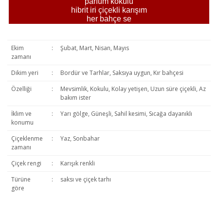
parfüm kokulu
hibrit iri çiçekli karışım
her bahçe se
Ekim
:
Şubat, Mart, Nisan, Mayıs
zamanı
Dikim yeri
:
Bordür ve Tarhlar, Saksıya uygun, Kır bahçesi
Özelliği
:
Mevsimlik, Kokulu, Kolay yetişen, Uzun süre çiçekli, Az
bakım ister
İklim ve
:
Yarı gölge, Güneşli, Sahil kesimi, Sıcağa dayanıklı
konumu
Çiçeklenme
:
Yaz, Sonbahar
zamanı
Çiçek rengi
:
Karışık renkli
Türüne
:
saksı ve çiçek tarhı
göre