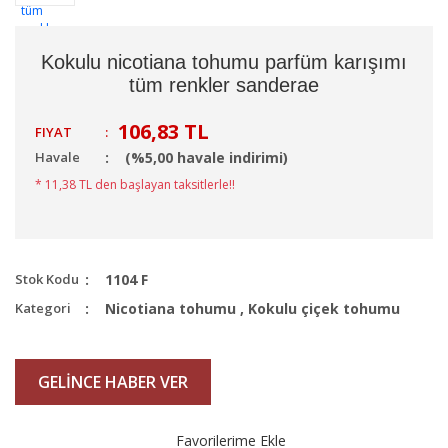
Kokulu nicotiana tohumu parfüm karışımı
tüm renkler sanderae
106,83 TL
FIYAT
:
Havale
(%5,00 havale indirimi)
* 11,38 TL den başlayan taksitlerle!!
Stok Kodu
1104 F
Kategori
Nicotiana tohumu
,
Kokulu çiçek tohumu
GELİNCE HABER VER
Favorilerime Ekle