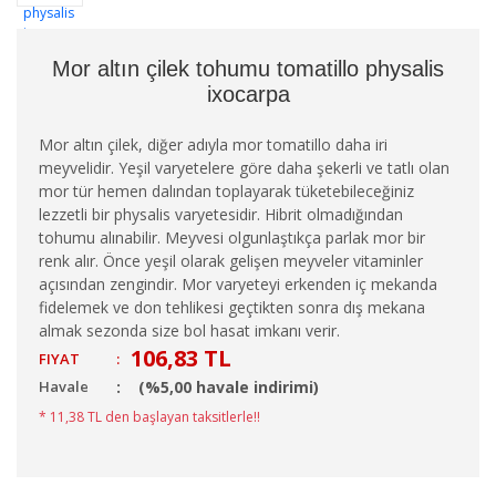
Mor altın çilek tohumu tomatillo physalis
ixocarpa
Mor altın çilek, diğer adıyla mor tomatillo daha iri
meyvelidir. Yeşil varyetelere göre daha şekerli ve tatlı olan
mor tür hemen dalından toplayarak tüketebileceğiniz
lezzetli bir physalis varyetesidir. Hibrit olmadığından
tohumu alınabilir. Meyvesi olgunlaştıkça parlak mor bir
renk alır. Önce yeşil olarak gelişen meyveler vitaminler
açısından zengindir. Mor varyeteyi erkenden iç mekanda
fidelemek ve don tehlikesi geçtikten sonra dış mekana
almak sezonda size bol hasat imkanı verir.
106,83 TL
FIYAT
:
Havale
(%5,00 havale indirimi)
* 11,38 TL den başlayan taksitlerle!!