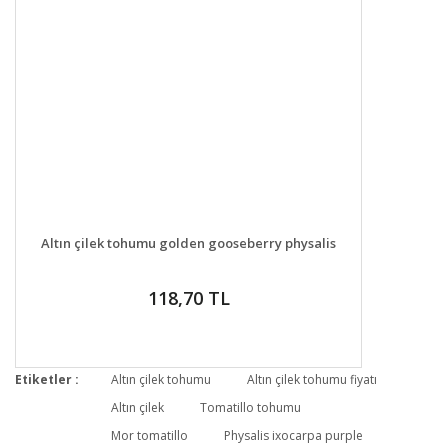
DETAYLAR
SEPETE EKLE
Altın çilek tohumu golden gooseberry physalis
118,70 TL
Etiketler :
Altın çilek tohumu
Altın çilek tohumu fiyatı
Altın çilek
Tomatillo tohumu
Mor tomatillo
Physalis ixocarpa purple