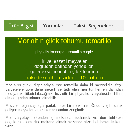
Ürün Bilgisi
Yorumlar
Taksit Seçenekleri
Mor altın çilek tohumu tomatillo
physalis ixocarpa - tomatillo purple
iri ve lezzetli meyveler
doğrudan dalından yenebilen
geleneksel mor altın çilek tohumu
paketteki tohum adedi: 10 tohum
Mor altın çilek, diğer adıyla mor tomatillo daha iri meyvelidir. Yeşil
varyetelere göre daha şekerli ve tatlı olan mor tür hemen dalından
toplayarak tüketebileceğiniz lezzetli bir physalis varyetesidir. Hibrit
olmadığından tohumu alınabilir.
Meyvesi olgunlaştıkça parlak mor bir renk alır. Önce yeşil olarak
gelişen meyveler vitaminler açısından zengindir.
Mor varyeteyi erkenden iç mekanda fidelemek ve don tehlikesi
geçtikten sonra dış mekana almak sezonda size bol hasat imkanı
verir.