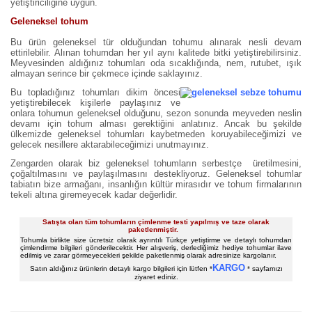
yetiştiriciliğine uygun.
Geleneksel tohum
Bu ürün geleneksel tür olduğundan tohumu alınarak nesli devam
ettirilebilir. Alınan tohumdan her yıl aynı kalitede bitki yetiştirebilirsiniz.
Meyvesinden aldığınız tohumları oda sıcaklığında, nem, rutubet, ışık
almayan serince bir çekmece içinde saklayınız.
Bu topladığınız tohumları dikim öncesi
yetiştirebilecek kişilerle paylaşınız ve
onlara tohumun geleneksel olduğunu, sezon sonunda meyveden neslin
devamı için tohum alması gerektiğini anlatınız. Ancak bu şekilde
ülkemizde geleneksel tohumları kaybetmeden koruyabileceğimizi ve
gelecek nesillere aktarabileceğimizi unutmayınız.
Zengarden olarak biz geleneksel tohumların serbestçe üretilmesini,
çoğaltılmasını ve paylaşılmasını destekliyoruz. Geleneksel tohumlar
tabiatın bize armağanı, insanlığın kültür mirasıdır ve tohum firmalarının
tekeli altına giremeyecek kadar değerlidir.
Satışta olan tüm tohumların çimlenme testi yapılmış ve taze olarak
paketlenmiştir.
Tohumla birlikte size ücretsiz olarak ayrıntılı Türkçe yetiştirme ve detaylı tohumdan
çimlendirme bilgileri gönderilecektir. Her alışveriş, derlediğimiz hediye tohumlar ilave
edilmiş ve zarar görmeyecekleri şekilde paketlenmiş olarak adresinize kargolanır.
KARGO
Satın aldığınız ürünlerin detaylı kargo bilgileri için lütfen *
* sayfamızı
ziyaret ediniz.