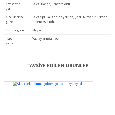
Yetiştirme
:
Saksı, Bahçe, Pencere önü
yeri
Özelliklerine
:
Saksı tipi, Saksıda da yetişen, Şifalı, Minyatür, Erkenci,
göre
Geleneksel tohum
Türüne göre
:
Meyve
Hasat
:
Yaz aylarında hasat
sezonu
TAVSİYE EDİLEN ÜRÜNLER
Bu ürüne ilk yorumu siz yapın!
Yorum Yaz