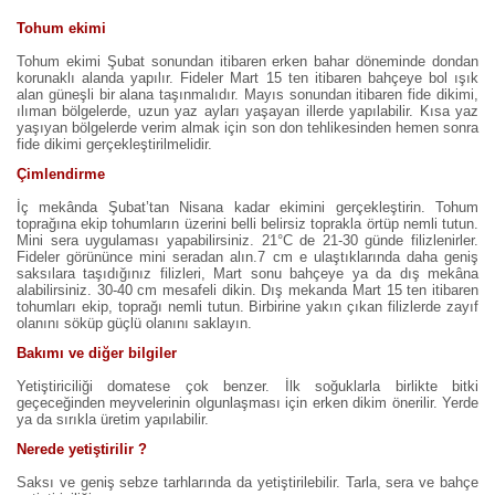
Tohum ekimi
Tohum ekimi Şubat sonundan itibaren erken bahar döneminde dondan
korunaklı alanda yapılır. Fideler Mart 15 ten itibaren bahçeye bol ışık
alan güneşli bir alana taşınmalıdır. Mayıs sonundan itibaren fide dikimi,
ılıman bölgelerde, uzun yaz ayları yaşayan illerde yapılabilir. Kısa yaz
yaşıyan bölgelerde verim almak için son don tehlikesinden hemen sonra
fide dikimi gerçekleştirilmelidir.
Çimlendirme
İç mekânda Şubat’tan Nisana kadar ekimini gerçekleştirin. Tohum
toprağına ekip tohumların üzerini belli belirsiz toprakla örtüp nemli tutun.
Mini sera uygulaması yapabilirsiniz. 21°C de 21-30 günde filizlenirler.
Fideler görününce mini seradan alın.7 cm e ulaştıklarında daha geniş
saksılara taşıdığınız filizleri, Mart sonu bahçeye ya da dış mekâna
alabilirsiniz. 30-40 cm mesafeli dikin. Dış mekanda Mart 15 ten itibaren
tohumları ekip, toprağı nemli tutun. Birbirine yakın çıkan filizlerde zayıf
olanını söküp güçlü olanını saklayın.
Bakımı ve diğer bilgiler
Yetiştiriciliği domatese çok benzer. İlk soğuklarla birlikte bitki
geçeceğinden meyvelerinin olgunlaşması için erken dikim önerilir. Yerde
ya da sırıkla üretim yapılabilir.
Nerede yetiştirilir ?
Saksı ve geniş sebze tarhlarında da yetiştirilebilir. Tarla, sera ve bahçe