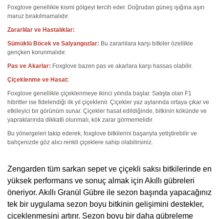
Foxglove genellikle kısmi gölgeyi tercih eder. Doğrudan güneş ışığına aşırı
maruz bırakılmamalıdır.
Zararlılar ve Hastalıklar:
Sümüklü Böcek ve Salyangozlar:
Bu zararlılara karşı bitkiler özellikle
gençken korunmalıdır.
Pas ve Akarlar:
Foxglove bazen pas ve akarlara karşı hassas olabilir.
Çiçeklenme ve Hasat:
Foxglove genellikle çiçeklenmeye ikinci yılında başlar. Satışta olan F1
hibritler ise fidelendiği ilk yıl çiçeklenir. Çiçekler yaz aylarında ortaya çıkar ve
etkileyici bir görünüm sunar. Çiçekler hasat edildiğinde, bitkinin kökünde ve
yapraklarında dikkatli olunmalı, kök zarar görmemelidir.
Bu yönergeleri takip ederek, foxglove bitkilerini başarıyla yetiştirebilir ve
bahçenizde göz alıcı renkli çiçeklere sahip olabilirsiniz.
Zengarden tüm sarkan sepet ve çiçekli saksı bitkilerinde en
yüksek performans ve sonuç almak için Akıllı gübreleri
öneriyor. Akıllı Granül Gübre ile sezon başında yapacağınız
tek bir uygulama sezon boyu bitkinin gelişimini destekler,
çiçeklenmesini artırır. Sezon boyu bir daha gübreleme