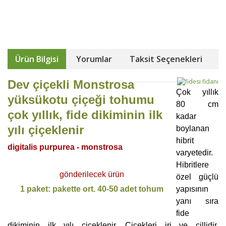
Ürün Bilgisi
Yorumlar
Taksit Seçenekleri
Dev çiçekli Monstrosa
Çok yıllık
yüksükotu çiçeği tohumu
80 cm
çok yıllık, fide dikiminin ilk
kadar
yılı çiçeklenir
boylanan
hibrit
digitalis purpurea - monstrosa
varyetedir.
Hibritlere
gönderilecek ürün
özel güçlü
yapısının
1 paket: pakette ort. 40-50 adet tohum
yanı sıra
fide
dikiminin ilk yılı çiçeklenir. Çiçekleri iri ve çillidir.