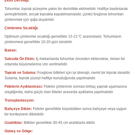
Ekim Derinliği:
Tohumlar, toprak yüzeyine yakın bir derinlikte ekilmelidir. Hafifçe bastırılarak
yerleştirilebilir, ancak toprakla kapatılmamalıdır, çünkü foxglove tohumları
çimlenmek için ışığa duyarlıdır.
Çimlenme Sıcaklığı:
Optimum çimlenme sıcaklığı genellikle 15-21°C arasındadır. Tohumların
çimlenmesi genellikle 10-20 gün sürebilir.
Bakım:
Saksıda Ön Ekim:
İç mekanlarda tohumlar önceden ekilecekse, ılıman bir
ortamda büyümelerine izin verilmelidir.
Toprak ve Sulama:
Foxglove bitkileri için iyi drenajlı, nemli bir toprak idealdir.
Sulama, toprak yüzeyi hafifçe kuruduğunda yapılmalıdır.
Fidelerin Ayıklanması:
Fideler çimlenme sonrası birkaç yaprak aşamasına
ulaştığında, daha güçlü olan fideler arasında ayıklama yapılmalıdır.
Transplantasyon:
Bahçeye Dikim:
Fideler genellikle büyüdükten sonra bahçeye veya uygun
bir konteynere dikilebilir.
Uzaklıklar:
Bitkiler genellikle 30-45 cm aralıklarla dikilir.
Güneş ve Gölge: