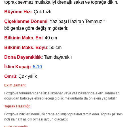
toprak sevmez mutlaka iyi drenajlı saksı ve toprağa dikin.
Büyüme Hızı
:
Çok hızlı
Çiçeklenme Dönemi
:
Yaz başı Haziran Temmuz *
bölgenize göre değişim gösterir.
Bitkinin Maks. Eni
:
40 cm
Bitkinin Maks. Boyu
:
50 cm
Dona Dayanıklılık
:
Tam dayanıklı
İklim Kuşağı
:
5-10
Ömrü
:
Çok yıllık
Ekim Zamanı:
Foxglove tohumları genellikle ilkbahar veya yaz başlarında ekilir. Tohumlar,
doğrudan bahçeye ekilebileceği gibi iç mekanlarda da ön ekim yapılabilir.
Toprak Hazırlığı:
Foxglove bitkileri nemli, iyi drene edilmiş toprakları tercih eder. Toprak pH'ının
nötr ila hafif asidik olması uygun olacaktır.