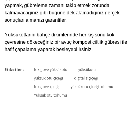
yapmak, gübreleme zamanı takip etmek zorunda
kalmayacağınız gibi bugüne dek alamadığınız gerçek
sonuçları almanızı garantiler.
Yüksükotlarını bahçe dikimlerinde her kış sonu kök
çevresine dökeceğiniz bir avuç kompost çiftlik gübresi ile
hafif çapalama yaparak besleyebilirsiniz.
Etiketler :
foxglove yüksükotu
yüksükotu
Bu ürüne ilk yorumu siz yapın!
yüksük otu çiçeği
digitalis çiçeği
foxglove çiçeği
yüksükotu çiçeği tohumu
Yüksük otu tohumu
Yorum Yaz